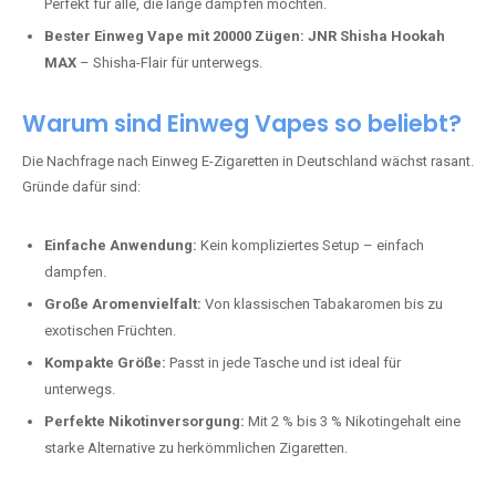
Perfekt für alle, die lange dampfen möchten.
Bester Einweg Vape mit 20000 Zügen:
JNR Shisha Hookah
MAX
– Shisha-Flair für unterwegs.
Warum sind Einweg Vapes so beliebt?
Die Nachfrage nach Einweg E-Zigaretten in Deutschland wächst rasant.
Gründe dafür sind:
Einfache Anwendung:
Kein kompliziertes Setup – einfach
dampfen.
Große Aromenvielfalt:
Von klassischen Tabakaromen bis zu
exotischen Früchten.
Kompakte Größe:
Passt in jede Tasche und ist ideal für
unterwegs.
Perfekte Nikotinversorgung:
Mit 2 % bis 3 % Nikotingehalt eine
starke Alternative zu herkömmlichen Zigaretten.