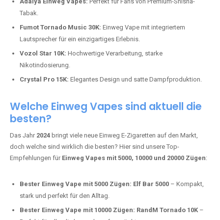
Adalya Einweg Vapes:
Perfekt für Fans von Premium-Shisha-
Tabak.
Fumot Tornado Music 30K:
Einweg Vape mit integriertem
Lautsprecher für ein einzigartiges Erlebnis.
Vozol Star 10K:
Hochwertige Verarbeitung, starke
Nikotindosierung.
Crystal Pro 15K:
Elegantes Design und satte Dampfproduktion.
Welche Einweg Vapes sind aktuell die
besten?
Das Jahr
2024
bringt viele neue Einweg E-Zigaretten auf den Markt,
doch welche sind wirklich die besten? Hier sind unsere Top-
Empfehlungen für
Einweg Vapes mit 5000, 10000 und 20000 Zügen
:
Bester Einweg Vape mit 5000 Zügen:
Elf Bar 5000
– Kompakt,
stark und perfekt für den Alltag.
Bester Einweg Vape mit 10000 Zügen:
RandM Tornado 10K
–