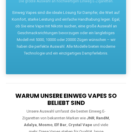
Die größte Auswahl an hochwertigen Einweg E-Zigaretten.
Einweg Vapes sind die ideale Lösung für Dampfer, die Wert auf
Komfort, starke Leistung und einfache Handhabung legen. Egal,
ob Sie eine Vape mit Nikotin suchen, eine große Auswahl an
Geschmacksrichtungen bevorzugen oder ein langlebiges
Modell mit 5000, 10000 oder 20000 Zügen wünschen – wir
haben die perfekte Auswahl. Alle Modelle bieten moderne
Technologie und ein einzigartiges Dampferlebnis.
WARUM UNSERE EINWEG VAPES SO
BELIEBT SIND
Unsere Auswahl umfasst die besten Einweg E-
Zigaretten von bekannten Marken wie
JNR
,
RandM
,
Adalya
,
Mosmo
,
Elf Bar
,
Crystal Vape
und viele
mehr. Diese Vapes stehen für Qualität, lange