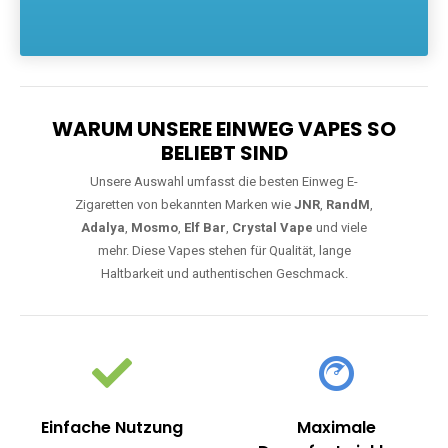
Die größte Auswahl an hochwertigen Einweg E-Zigaretten.
Einweg Vapes sind die ideale Lösung für Dampfer, die Wert auf
Komfort, starke Leistung und einfache Handhabung legen. Egal,
ob Sie eine Vape mit Nikotin suchen, eine große Auswahl an
Geschmacksrichtungen bevorzugen oder ein langlebiges
Modell mit 5000, 10000 oder 20000 Zügen wünschen – wir
haben die perfekte Auswahl. Alle Modelle bieten moderne
Technologie und ein einzigartiges Dampferlebnis.
WARUM UNSERE EINWEG VAPES SO
BELIEBT SIND
Unsere Auswahl umfasst die besten Einweg E-
Zigaretten von bekannten Marken wie
JNR
,
RandM
,
Adalya
,
Mosmo
,
Elf Bar
,
Crystal Vape
und viele
mehr. Diese Vapes stehen für Qualität, lange