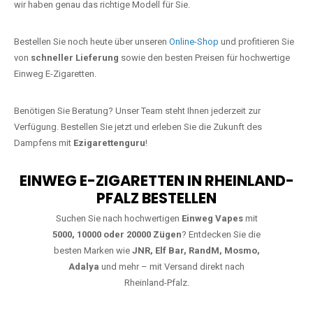
starke Alternative zu herkömmlichen Zigaretten.
Jetzt Ihre Lieblings-Vape in
Gutenbacherhof bestellen
Warten Sie nicht länger!
Ezigarettenguru
ist zurück, und wir bringen
Ihnen die besten Einweg Vapes direkt nach Deutschland. Egal, ob Sie
eine JNR Shisha Hookah MAX oder eine Elf Bar 5000
bevorzugen,
wir haben genau das richtige Modell für Sie.
Bestellen Sie noch heute über unseren
Online-Shop
und profitieren Sie
von
schneller Lieferung
sowie den besten Preisen für hochwertige
Einweg E-Zigaretten.
Benötigen Sie Beratung? Unser Team steht Ihnen jederzeit zur
Verfügung. Bestellen Sie jetzt und erleben Sie die Zukunft des
Dampfens mit
Ezigarettenguru
!