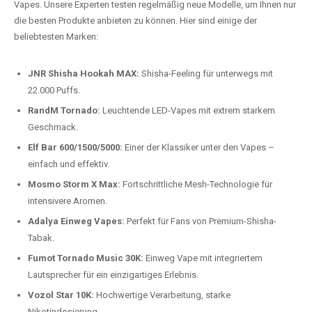
auspacken und genießen.
Preis-Leistungs-Verhältnis:
Wir bieten exklusive Rabatte auf die
beliebtesten Modelle.
Top-Marken für Einweg Vapes in
Deutschland
Wir bieten Ihnen eine handverlesene Auswahl der besten Einweg
Vapes. Unsere Experten testen regelmäßig neue Modelle, um Ihnen nur
die besten Produkte anbieten zu können. Hier sind einige der
beliebtesten Marken:
JNR Shisha Hookah MAX:
Shisha-Feeling für unterwegs mit
22.000 Puffs.
RandM Tornado:
Leuchtende LED-Vapes mit extrem starkem
Geschmack.
Elf Bar 600/1500/5000:
Einer der Klassiker unter den Vapes –
einfach und effektiv.