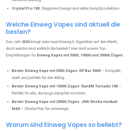
Mosmo Storm X Max:
Fortschrittliche Mesh-Technologie für
intensivere Aromen.
Adalya Einweg Vapes:
Perfekt für Fans von Premium-Shisha-
Tabak.
Fumot Tornado Music 30K:
Einweg Vape mit integriertem
Lautsprecher für ein einzigartiges Erlebnis.
Vozol Star 10K:
Hochwertige Verarbeitung, starke
Nikotindosierung.
Crystal Pro 15K:
Elegantes Design und satte Dampfproduktion.
Welche Einweg Vapes sind aktuell die
besten?
Das Jahr
2024
bringt viele neue Einweg E-Zigaretten auf den Markt,
doch welche sind wirklich die besten? Hier sind unsere Top-
Empfehlungen für
Einweg Vapes mit 5000, 10000 und 20000 Zügen
:
Bester Einweg Vape mit 5000 Zügen:
Elf Bar 5000
– Kompakt,