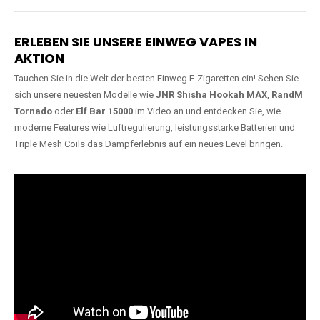
Lange Haltbarkeit
Hochwertige
Verarbeitung
Unsere Vapes sind in Varianten
mit
5000, 10000, 20000 oder
Unsere Modelle bestehen aus
sogar 40000 Zügen
erhältlich
robusten Materialien und
und bieten eine langanhaltende
garantieren ein sicheres,
Nutzung mit leistungsstarken
zuverlässiges und intensives
Akkus.
Dampferlebnis.
ERLEBEN SIE UNSERE EINWEG VAPES IN
AKTION
Tauchen Sie in die Welt der besten Einweg E-Zigaretten ein! Sehen Sie
sich unsere neuesten Modelle wie
JNR Shisha Hookah MAX
,
RandM
Tornado
oder
Elf Bar 15000
im Video an und entdecken Sie, wie
moderne Features wie Luftregulierung, leistungsstarke Batterien und
Triple Mesh Coils das Dampferlebnis auf ein neues Level bringen.