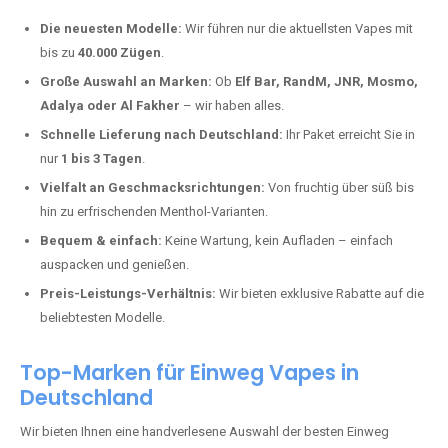
Warum unsere Einweg Vapes in
Gutenbacherhof kaufen?
Deutschland erlebt einen regelrechten Boom der Einweg E-Zigaretten.
In Städten wie
Gutenbacherhof
setzen immer mehr Dampfer auf
moderne Vapes mit hoher Kapazität, intensiven Aromen und einer
einfachen Handhabung. Hier sind die wichtigsten Gründe, warum Sie
bei uns bestellen sollten:
Die neuesten Modelle:
Wir führen nur die aktuellsten Vapes mit
bis zu
40.000 Zügen
.
Große Auswahl an Marken:
Ob
Elf Bar, RandM, JNR, Mosmo,
Adalya oder Al Fakher
– wir haben alles.
Schnelle Lieferung nach Deutschland:
Ihr Paket erreicht Sie in
nur
1 bis 3 Tagen
.
Vielfalt an Geschmacksrichtungen:
Von fruchtig über süß bis
hin zu erfrischenden Menthol-Varianten.
Bequem & einfach:
Keine Wartung, kein Aufladen – einfach