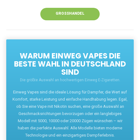
Unsere Vapes bieten intensiven Geschmack,
leistungsstarke Akkus und eine Vielzahl von
Aromen. Dank unseres schnellen Versands aus
Europa ist die Lieferung in Deutschland innerhalb
weniger Tage gewährleistet.
JETZT BESTELLEN
GROSSHANDEL
WARUM EINWEG VAPES DIE
BESTE WAHL IN DEUTSCHLAND
SIND