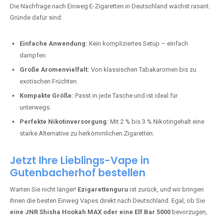
stark und perfekt für den Alltag.
Bester Einweg Vape mit 10000 Zügen:
RandM Tornado 10K
–
Perfekt für alle, die lange dampfen möchten.
Bester Einweg Vape mit 20000 Zügen:
JNR Shisha Hookah
MAX
– Shisha-Flair für unterwegs.
Warum sind Einweg Vapes so beliebt?
Die Nachfrage nach Einweg E-Zigaretten in Deutschland wächst rasant.
Gründe dafür sind:
Einfache Anwendung:
Kein kompliziertes Setup – einfach
dampfen.
Große Aromenvielfalt:
Von klassischen Tabakaromen bis zu
exotischen Früchten.
Kompakte Größe:
Passt in jede Tasche und ist ideal für
unterwegs.
Perfekte Nikotinversorgung:
Mit 2 % bis 3 % Nikotingehalt eine