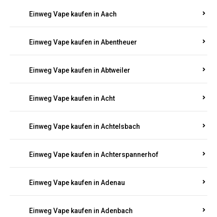
EINWEG E-ZIGARETTEN IN RHEINLAND-
PFALZ BESTELLEN
Suchen Sie nach hochwertigen
Einweg Vapes
mit
5000, 10000 oder 20000 Zügen
? Entdecken Sie die
besten Marken wie
JNR, Elf Bar, RandM, Mosmo,
Adalya
und mehr – mit Versand direkt nach
Rheinland-Pfalz.
Einweg Vape kaufen in Aach
Einweg Vape kaufen in Abentheuer
Einweg Vape kaufen in Abtweiler
Einweg Vape kaufen in Acht