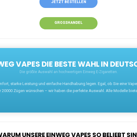
JETZT BESTELLEN
GROSSHANDEL
EG VAPES DIE BESTE WAHL IN DEUTS
Die größte Auswahl an hochwertigen Einweg E-Zigaretten.
mfort, starke Leistung und einfache Handhabung legen. Egal, ob Sie eine Va
r 20000 Zügen wünschen – wir haben die perfekte Auswahl. Alle Modelle biet
ARUM UNSERE EINWEG VAPES SO BELIEBT SI