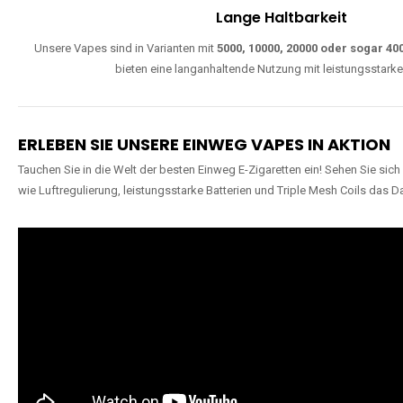
Lange Haltbarkeit
Unsere Vapes sind in Varianten mit
5000, 10000, 20000 oder sogar 4
bieten eine langanhaltende Nutzung mit leistungsstark
ERLEBEN SIE UNSERE EINWEG VAPES IN AKTION
Tauchen Sie in die Welt der besten Einweg E-Zigaretten ein! Sehen Sie si
wie Luftregulierung, leistungsstarke Batterien und Triple Mesh Coils das D