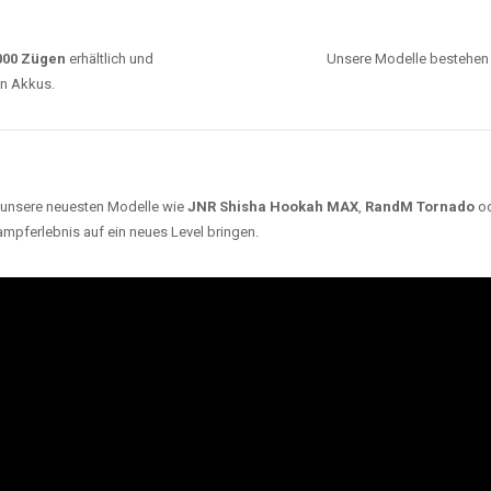
0000 Zügen
erhältlich und
Unsere Modelle bestehen a
en Akkus.
ch unsere neuesten Modelle wie
JNR Shisha Hookah MAX
,
RandM Tornado
o
ampferlebnis auf ein neues Level bringen.