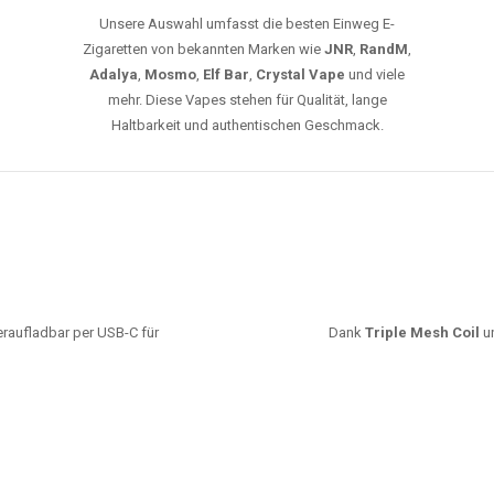
Unsere Auswahl umfasst die besten Einweg E-
Zigaretten von bekannten Marken wie
JNR
,
RandM
,
Adalya
,
Mosmo
,
Elf Bar
,
Crystal Vape
und viele
mehr. Diese Vapes stehen für Qualität, lange
Haltbarkeit und authentischen Geschmack.
deraufladbar per USB-C für
Dank
Triple Mesh Coil
un