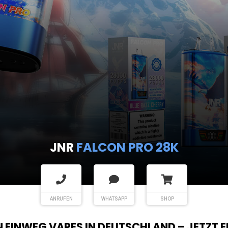
JNR
FALCON PRO 28K
ANRUFEN
WHATSAPP
SHOP
EN EINWEG VAPES IN DEUTSCHLAND – JETZT 