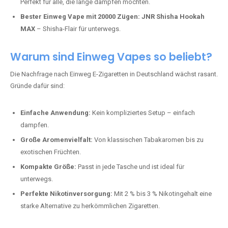
Perfekt für alle, die lange dampfen möchten.
Bester Einweg Vape mit 20000 Zügen:
JNR Shisha Hookah
MAX
– Shisha-Flair für unterwegs.
Warum sind Einweg Vapes so beliebt?
Die Nachfrage nach Einweg E-Zigaretten in Deutschland wächst rasant.
Gründe dafür sind:
Einfache Anwendung:
Kein kompliziertes Setup – einfach
dampfen.
Große Aromenvielfalt:
Von klassischen Tabakaromen bis zu
exotischen Früchten.
Kompakte Größe:
Passt in jede Tasche und ist ideal für
unterwegs.
Perfekte Nikotinversorgung:
Mit 2 % bis 3 % Nikotingehalt eine
starke Alternative zu herkömmlichen Zigaretten.