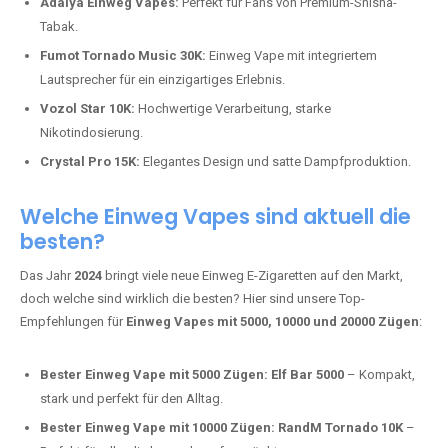
Adalya Einweg Vapes:
Perfekt für Fans von Premium-Shisha-
Tabak.
Fumot Tornado Music 30K:
Einweg Vape mit integriertem
Lautsprecher für ein einzigartiges Erlebnis.
Vozol Star 10K:
Hochwertige Verarbeitung, starke
Nikotindosierung.
Crystal Pro 15K:
Elegantes Design und satte Dampfproduktion.
Welche Einweg Vapes sind aktuell die
besten?
Das Jahr
2024
bringt viele neue Einweg E-Zigaretten auf den Markt,
doch welche sind wirklich die besten? Hier sind unsere Top-
Empfehlungen für
Einweg Vapes mit 5000, 10000 und 20000 Zügen
:
Bester Einweg Vape mit 5000 Zügen:
Elf Bar 5000
– Kompakt,
stark und perfekt für den Alltag.
Bester Einweg Vape mit 10000 Zügen:
RandM Tornado 10K
–