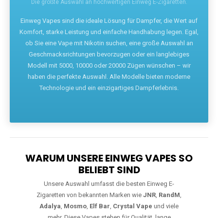
Die größte Auswahl an hochwertigen Einweg E-Zigaretten.
Einweg Vapes sind die ideale Lösung für Dampfer, die Wert auf
Komfort, starke Leistung und einfache Handhabung legen. Egal,
ob Sie eine Vape mit Nikotin suchen, eine große Auswahl an
Geschmacksrichtungen bevorzugen oder ein langlebiges
Modell mit 5000, 10000 oder 20000 Zügen wünschen – wir
haben die perfekte Auswahl. Alle Modelle bieten moderne
Technologie und ein einzigartiges Dampferlebnis.
WARUM UNSERE EINWEG VAPES SO
BELIEBT SIND
Unsere Auswahl umfasst die besten Einweg E-
Zigaretten von bekannten Marken wie
JNR
,
RandM
,
Adalya
,
Mosmo
,
Elf Bar
,
Crystal Vape
und viele
mehr. Diese Vapes stehen für Qualität, lange