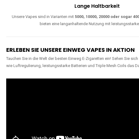
Lange Haltbarkeit
Unsere Vapes sind in Varianten mit
5000, 10000, 20000 oder sogar 4
bieten eine langanhaltende Nutzung mit leistungsstark
ERLEBEN SIE UNSERE EINWEG VAPES IN AKTION
Tauchen Sie in die Welt der besten Einweg E-Zigaretten ein! Sehen Sie si
wie Luftregulierung, leistungsstarke Batterien und Triple Mesh Coils das D