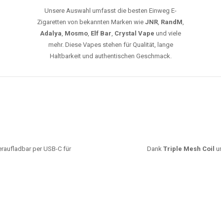
Unsere Auswahl umfasst die besten Einweg E-
Zigaretten von bekannten Marken wie
JNR
,
RandM
,
Adalya
,
Mosmo
,
Elf Bar
,
Crystal Vape
und viele
mehr. Diese Vapes stehen für Qualität, lange
Haltbarkeit und authentischen Geschmack.
deraufladbar per USB-C für
Dank
Triple Mesh Coil
un