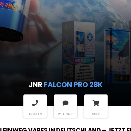
JNR
FALCON PRO 28K
ANRUFEN
WHATSAPP
SHOP
EN EINWEG VAPES IN DEUTSCHLAND – JETZT 