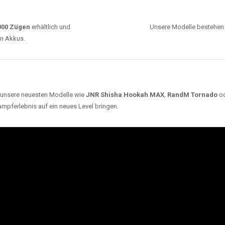
0000 Zügen
erhältlich und
Unsere Modelle bestehen a
en Akkus.
ch unsere neuesten Modelle wie
JNR Shisha Hookah MAX
,
RandM Tornado
o
ampferlebnis auf ein neues Level bringen.