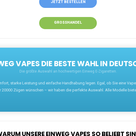
JETZT BESTELLEN
GROSSHANDEL
EG VAPES DIE BESTE WAHL IN DEUTS
Die größte Auswahl an hochwertigen Einweg E-Zigaretten.
mfort, starke Leistung und einfache Handhabung legen. Egal, ob Sie eine Va
r 20000 Zügen wünschen – wir haben die perfekte Auswahl. Alle Modelle biet
ARUM UNSERE EINWEG VAPES SO BELIEBT SI