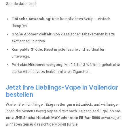
Bester Einweg Vape mit 10000 Zügen:
RandM Tornado 10K
–
Perfekt für alle, die lange dampfen möchten.
Bester Einweg Vape mit 20000 Zügen:
JNR Shisha Hookah
MAX
– Shisha-Flair für unterwegs.
Warum sind Einweg Vapes so beliebt?
Die Nachfrage nach Einweg E-Zigaretten in Deutschland wächst rasant.
Gründe dafür sind:
Einfache Anwendung:
Kein kompliziertes Setup – einfach
dampfen.
Große Aromenvielfalt:
Von klassischen Tabakaromen bis zu
exotischen Früchten.
Kompakte Größe:
Passt in jede Tasche und ist ideal für
unterwegs.
Perfekte Nikotinversorgung:
Mit 2 % bis 3 % Nikotingehalt eine
starke Alternative zu herkömmlichen Zigaretten.