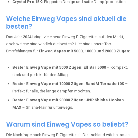
intensivere Aromen.
Adalya Einweg Vapes:
Perfekt für Fans von Premium-Shisha-
Tabak.
Fumot Tornado Music 30K:
Einweg Vape mit integriertem
Lautsprecher für ein einzigartiges Erlebnis.
Vozol Star 10K:
Hochwertige Verarbeitung, starke
Nikotindosierung.
Crystal Pro 15K:
Elegantes Design und satte Dampfproduktion.
Welche Einweg Vapes sind aktuell die
besten?
Das Jahr
2024
bringt viele neue Einweg E-Zigaretten auf den Markt,
doch welche sind wirklich die besten? Hier sind unsere Top-
Empfehlungen für
Einweg Vapes mit 5000, 10000 und 20000 Zügen
:
Bester Einweg Vape mit 5000 Zügen:
Elf Bar 5000
– Kompakt,
stark und perfekt für den Alltag.