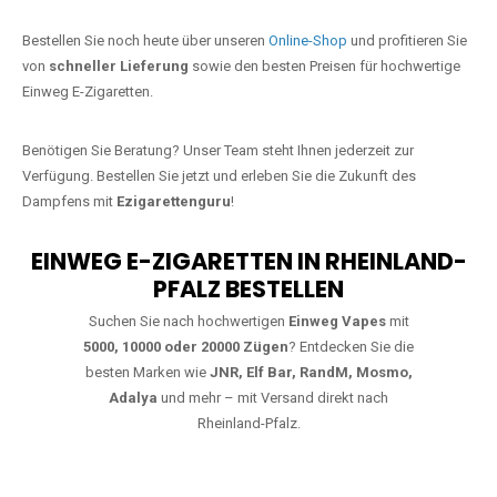
Jetzt Ihre Lieblings-Vape in Vallendar
bestellen
Warten Sie nicht länger!
Ezigarettenguru
ist zurück, und wir bringen
Ihnen die besten Einweg Vapes direkt nach Deutschland. Egal, ob Sie
eine JNR Shisha Hookah MAX oder eine Elf Bar 5000
bevorzugen,
wir haben genau das richtige Modell für Sie.
Bestellen Sie noch heute über unseren
Online-Shop
und profitieren Sie
von
schneller Lieferung
sowie den besten Preisen für hochwertige
Einweg E-Zigaretten.
Benötigen Sie Beratung? Unser Team steht Ihnen jederzeit zur
Verfügung. Bestellen Sie jetzt und erleben Sie die Zukunft des
Dampfens mit
Ezigarettenguru
!
EINWEG E-ZIGARETTEN IN RHEINLAND-