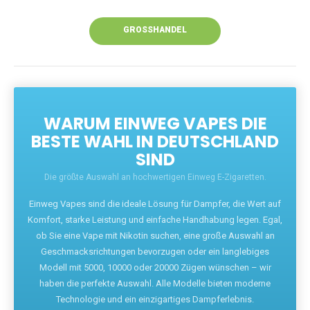
Unsere Vapes bieten intensiven Geschmack,
leistungsstarke Akkus und eine Vielzahl von
Aromen. Dank unseres schnellen Versands aus
Europa ist die Lieferung in Deutschland innerhalb
weniger Tage gewährleistet.
JETZT BESTELLEN
GROSSHANDEL
WARUM EINWEG VAPES DIE
BESTE WAHL IN DEUTSCHLAND
SIND