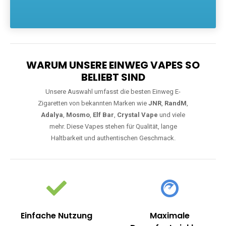
Die größte Auswahl an hochwertigen Einweg E-Zigaretten.
Einweg Vapes sind die ideale Lösung für Dampfer, die Wert auf
Komfort, starke Leistung und einfache Handhabung legen. Egal,
ob Sie eine Vape mit Nikotin suchen, eine große Auswahl an
Geschmacksrichtungen bevorzugen oder ein langlebiges
Modell mit 5000, 10000 oder 20000 Zügen wünschen – wir
haben die perfekte Auswahl. Alle Modelle bieten moderne
Technologie und ein einzigartiges Dampferlebnis.
WARUM UNSERE EINWEG VAPES SO
BELIEBT SIND
Unsere Auswahl umfasst die besten Einweg E-
Zigaretten von bekannten Marken wie
JNR
,
RandM
,
Adalya
,
Mosmo
,
Elf Bar
,
Crystal Vape
und viele
mehr. Diese Vapes stehen für Qualität, lange