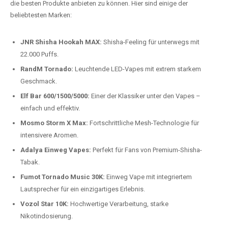
Preis-Leistungs-Verhältnis:
Wir bieten exklusive Rabatte auf die
beliebtesten Modelle.
Top-Marken für Einweg Vapes in
Deutschland
Wir bieten Ihnen eine handverlesene Auswahl der besten Einweg
Vapes. Unsere Experten testen regelmäßig neue Modelle, um Ihnen nur
die besten Produkte anbieten zu können. Hier sind einige der
beliebtesten Marken:
JNR Shisha Hookah MAX:
Shisha-Feeling für unterwegs mit
22.000 Puffs.
RandM Tornado:
Leuchtende LED-Vapes mit extrem starkem
Geschmack.
Elf Bar 600/1500/5000:
Einer der Klassiker unter den Vapes –
einfach und effektiv.
Mosmo Storm X Max:
Fortschrittliche Mesh-Technologie für