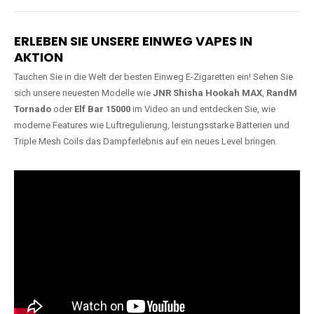
Lange Haltbarkeit
Hochwertige
Verarbeitung
Unsere Vapes sind in Varianten
mit
5000, 10000, 20000 oder
Unsere Modelle bestehen aus
sogar 40000 Zügen
erhältlich
robusten Materialien und
und bieten eine langanhaltende
garantieren ein sicheres,
Nutzung mit leistungsstarken
zuverlässiges und intensives
Akkus.
Dampferlebnis.
ERLEBEN SIE UNSERE EINWEG VAPES IN
AKTION
Tauchen Sie in die Welt der besten Einweg E-Zigaretten ein! Sehen Sie
sich unsere neuesten Modelle wie
JNR Shisha Hookah MAX
,
RandM
Tornado
oder
Elf Bar 15000
im Video an und entdecken Sie, wie
moderne Features wie Luftregulierung, leistungsstarke Batterien und
Triple Mesh Coils das Dampferlebnis auf ein neues Level bringen.