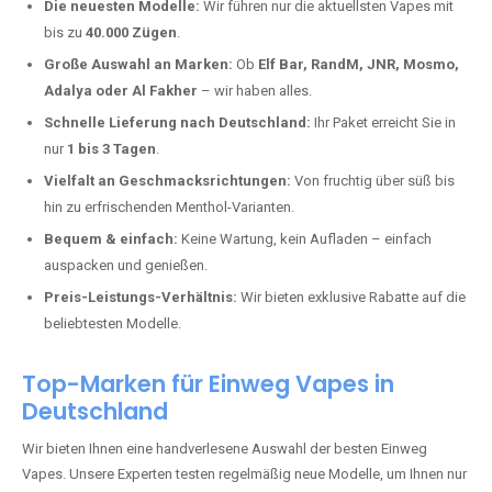
Vallendar kaufen?
Deutschland erlebt einen regelrechten Boom der Einweg E-Zigaretten.
In Städten wie
Vallendar
setzen immer mehr Dampfer auf moderne
Vapes mit hoher Kapazität, intensiven Aromen und einer einfachen
Handhabung. Hier sind die wichtigsten Gründe, warum Sie bei uns
bestellen sollten:
Die neuesten Modelle:
Wir führen nur die aktuellsten Vapes mit
bis zu
40.000 Zügen
.
Große Auswahl an Marken:
Ob
Elf Bar, RandM, JNR, Mosmo,
Adalya oder Al Fakher
– wir haben alles.
Schnelle Lieferung nach Deutschland:
Ihr Paket erreicht Sie in
nur
1 bis 3 Tagen
.
Vielfalt an Geschmacksrichtungen:
Von fruchtig über süß bis
hin zu erfrischenden Menthol-Varianten.
Bequem & einfach:
Keine Wartung, kein Aufladen – einfach
auspacken und genießen.