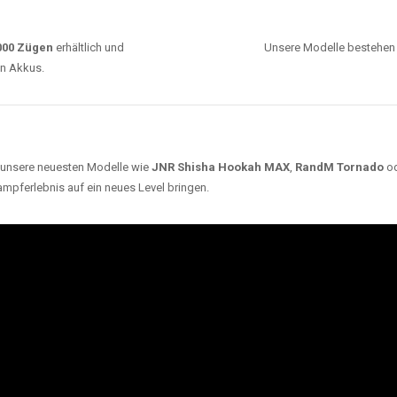
Adalya
,
Mosmo
,
Elf Bar
,
Crystal Vape
und viele
mehr. Diese Vapes stehen für Qualität, lange
Haltbarkeit und authentischen Geschmack.
deraufladbar per USB-C für
Dank
Triple Mesh Coil
un