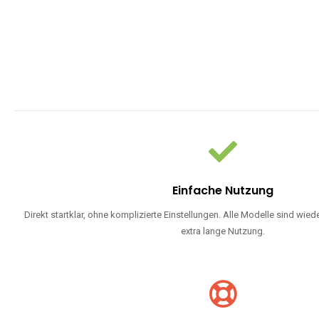
WARUM EINW
Einweg Vapes sind die ideale Lösung für Dampfer, die Wert auf Ko
bevorzugen oder ein langlebiges Modell mit 5000, 10000 ode
W