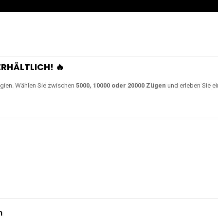
0000 Zügen
erhältlich und
Unsere Modelle bestehen a
en Akkus.
ch unsere neuesten Modelle wie
JNR Shisha Hookah MAX
,
RandM Tornado
o
ampferlebnis auf ein neues Level bringen.