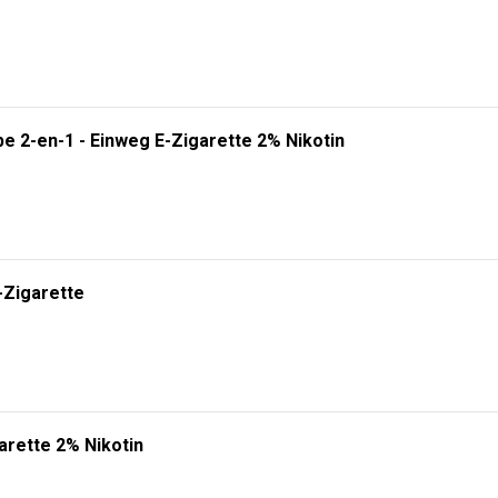
RHÄLTLICH! 🔥
gien. Wählen Sie zwischen
5000, 10000 oder 20000 Zügen
und erleben Sie ei
n