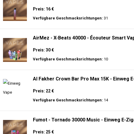
🔥 TOP EINWEG VAPES IN DEUTSCHLAND – JETZT E
Genießen Sie
hochwertige Einweg E-Zigaretten
mit den neuesten Technolo
Akkulaufzeit.
Adalya - 25K - Einweg E-Zigarette
Preis: 28 €
Verfügbare Geschmacksrichtungen:
21
Adalya - 3500 - Einweg E-Zigarette 2% Nikoti
Preis: 16 €