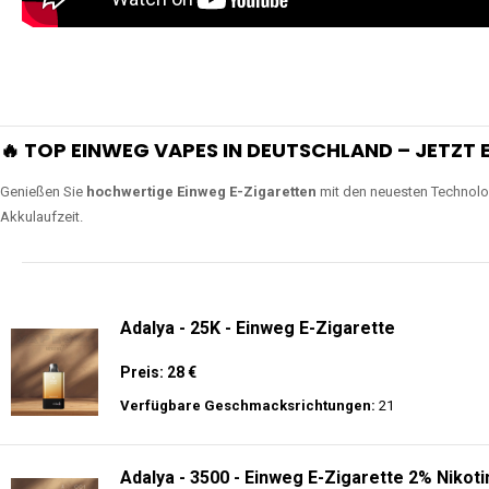
Unsere Vapes sind in Varianten mit
5000, 10000, 20000 oder sogar 4
bieten eine langanhaltende Nutzung mit leistungsstark
ERLEBEN SIE UNSERE EINWEG VAPES IN AKTION
Tauchen Sie in die Welt der besten Einweg E-Zigaretten ein! Sehen Sie si
wie Luftregulierung, leistungsstarke Batterien und Triple Mesh Coils das D