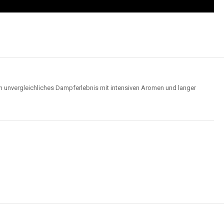
us robusten Materialien und garantieren ein sicheres, zuverlässiges und
intensives Dampferlebnis.
der
Elf Bar 15000
im Video an und entdecken Sie, wie moderne Features