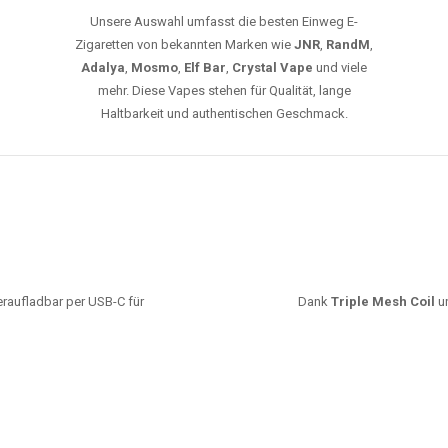
GROSSHANDEL
EG VAPES DIE BESTE WAHL IN DEUTS
Die größte Auswahl an hochwertigen Einweg E-Zigaretten.
mfort, starke Leistung und einfache Handhabung legen. Egal, ob Sie eine Va
r 20000 Zügen wünschen – wir haben die perfekte Auswahl. Alle Modelle biet
ARUM UNSERE EINWEG VAPES SO BELIEBT SI
Unsere Auswahl umfasst die besten Einweg E-
Zigaretten von bekannten Marken wie
JNR
,
RandM
,