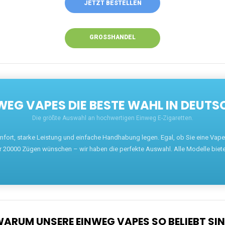
Willkommen auf ezigarettenguru.com, der Plattform
für Einweg Vapes in Deutschland. Seit 2013 ist
unser Ziel, Dampfern die besten Einweg E-
Zigaretten anzubieten. Wir führen eine breite
Auswahl an renommierten Marken wie JNR, RandM,
Adalya, Mosmo, AirMez, Ghost Pro et bien d'autres.
Wer eine günstige Einweg Vape mit 5000, 10000
oder 20000 Zügen sucht, findet hier die besten
Angebote.
Unsere Vapes bieten intensiven Geschmack,
leistungsstarke Akkus und eine Vielzahl von
Aromen. Dank unseres schnellen Versands aus
Europa ist die Lieferung in Deutschland innerhalb
weniger Tage gewährleistet.
JETZT BESTELLEN