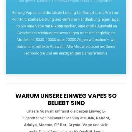
Die größte Auswahl an hochwertigen Einweg E-Zigaretten.
Einweg Vapes sind die ideale Lösung für Dampfer, die Wert auf
Komfort, starke Leistung und einfache Handhabung legen. Egal,
ob Sie eine Vape mit Nikotin suchen, eine große Auswahl an
Geschmacksrichtungen bevorzugen oder ein langlebiges
Modell mit 5000, 10000 oder 20000 Zügen wünschen – wir
haben die perfekte Auswahl. Alle Modelle bieten moderne
Technologie und ein einzigartiges Dampferlebnis.
WARUM UNSERE EINWEG VAPES SO
BELIEBT SIND
Unsere Auswahl umfasst die besten Einweg E-
Zigaretten von bekannten Marken wie
JNR
,
RandM
,
Adalya
,
Mosmo
,
Elf Bar
,
Crystal Vape
und viele
mehr. Diese Vapes stehen für Qualität, lange