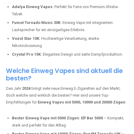
Adalya Einweg Vapes:
Perfekt für Fans von Premium-Shisha-
Tabak.
Fumot Tornado Music 30K:
Einweg Vape mit integriertem
Lautsprecher für ein einzigartiges Erlebnis.
Vozol Star 10K:
Hochwertige Verarbeitung, starke
Nikotindosierung.
Crystal Pro 15K:
Elegantes Design und satte Dampfproduktion.
Welche Einweg Vapes sind aktuell die
besten?
Das Jahr
2024
bringt viele neue Einweg E-Zigaretten auf den Markt,
doch welche sind wirklich die besten? Hier sind unsere Top-
Empfehlungen für
Einweg Vapes mit 5000, 10000 und 20000 Zügen
:
Bester Einweg Vape mit 5000 Zügen:
Elf Bar 5000
– Kompakt,
stark und perfekt für den Alltag.
Bester Einweg Vape mit 10000 Zügen:
RandM Tornado 10K
–