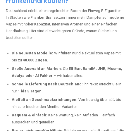
Frankenthal kaufen?
Deutschland erlebt einen regelrechten Boom der Einweg E-Zigaretten.
In Städten wie
Frankenthal
setzen immer mehr Dampfer auf moderne
Vapes mit hoher Kapazität, intensiven Aromen und einer einfachen
Handhabung. Hier sind die wichtigsten Gründe, warum Sie bei uns
bestellen sollten:
Die neuesten Modelle:
Wir führen nur die aktuellsten Vapes mit
bis zu
40.000 Zügen
.
Große Auswahl an Marken:
Ob
Elf Bar, RandM, JNR, Mosmo,
Adalya oder Al Fakher
– wir haben alles.
Schnelle Lieferung nach Deutschland:
Ihr Paket erreicht Sie in
nur
1 bis 3 Tagen
.
Vielfalt an Geschmacksrichtungen:
Von fruchtig über süß bis
hin zu erfrischenden Menthol-Varianten.
Bequem & einfach:
Keine Wartung, kein Aufladen – einfach
auspacken und genießen.
Preis-Leistungs-Verhältnis:
Wir bieten exklusive Rabatte auf die