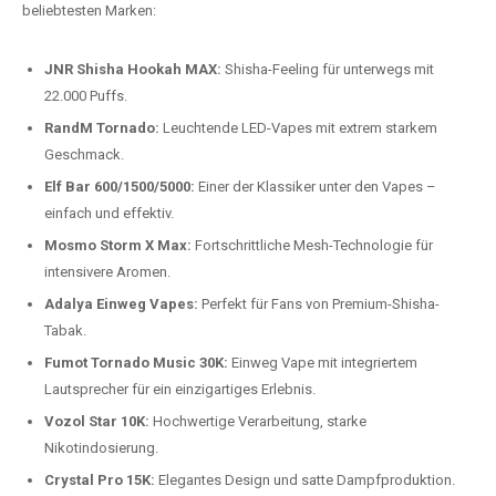
beliebtesten Modelle.
Top-Marken für Einweg Vapes in
Deutschland
Wir bieten Ihnen eine handverlesene Auswahl der besten Einweg
Vapes. Unsere Experten testen regelmäßig neue Modelle, um Ihnen nur
die besten Produkte anbieten zu können. Hier sind einige der
beliebtesten Marken:
JNR Shisha Hookah MAX:
Shisha-Feeling für unterwegs mit
22.000 Puffs.
RandM Tornado:
Leuchtende LED-Vapes mit extrem starkem
Geschmack.
Elf Bar 600/1500/5000:
Einer der Klassiker unter den Vapes –
einfach und effektiv.
Mosmo Storm X Max:
Fortschrittliche Mesh-Technologie für
intensivere Aromen.