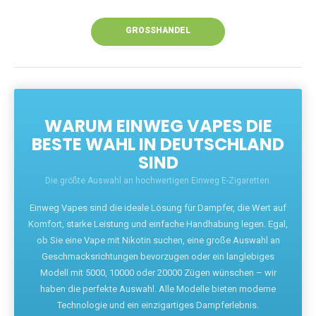
Unsere Vapes bieten intensiven Geschmack,
leistungsstarke Akkus und eine Vielzahl von
Aromen. Dank unseres schnellen Versands aus
Europa ist die Lieferung in Deutschland innerhalb
weniger Tage gewährleistet.
JETZT BESTELLEN
GROSSHANDEL
WARUM EINWEG VAPES DIE
BESTE WAHL IN DEUTSCHLAND
SIND