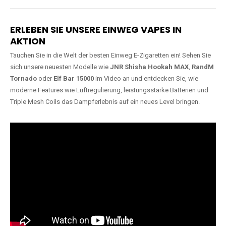
Lange Haltbarkeit
Hochwertige
Verarbeitung
Unsere Vapes sind in Varianten
mit
5000, 10000, 20000 oder
Unsere Modelle bestehen aus
sogar 40000 Zügen
erhältlich
robusten Materialien und
und bieten eine langanhaltende
garantieren ein sicheres,
Nutzung mit leistungsstarken
zuverlässiges und intensives
Akkus.
Dampferlebnis.
ERLEBEN SIE UNSERE EINWEG VAPES IN
AKTION
Tauchen Sie in die Welt der besten Einweg E-Zigaretten ein! Sehen Sie
sich unsere neuesten Modelle wie
JNR Shisha Hookah MAX
,
RandM
Tornado
oder
Elf Bar 15000
im Video an und entdecken Sie, wie
moderne Features wie Luftregulierung, leistungsstarke Batterien und
Triple Mesh Coils das Dampferlebnis auf ein neues Level bringen.