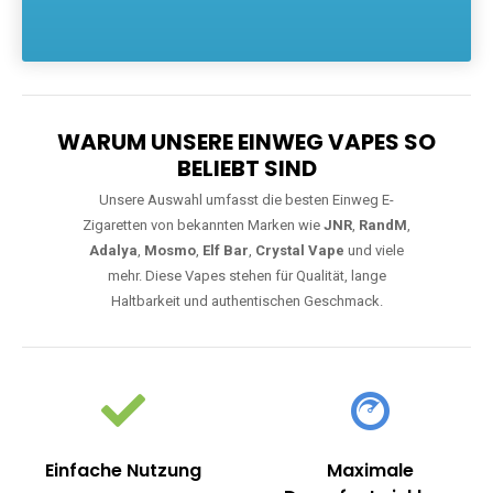
Die größte Auswahl an hochwertigen Einweg E-Zigaretten.
Einweg Vapes sind die ideale Lösung für Dampfer, die Wert auf
Komfort, starke Leistung und einfache Handhabung legen. Egal,
ob Sie eine Vape mit Nikotin suchen, eine große Auswahl an
Geschmacksrichtungen bevorzugen oder ein langlebiges
Modell mit 5000, 10000 oder 20000 Zügen wünschen – wir
haben die perfekte Auswahl. Alle Modelle bieten moderne
Technologie und ein einzigartiges Dampferlebnis.
WARUM UNSERE EINWEG VAPES SO
BELIEBT SIND
Unsere Auswahl umfasst die besten Einweg E-
Zigaretten von bekannten Marken wie
JNR
,
RandM
,
Adalya
,
Mosmo
,
Elf Bar
,
Crystal Vape
und viele
mehr. Diese Vapes stehen für Qualität, lange