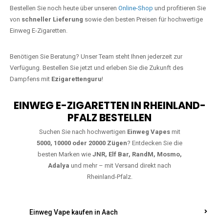
Jetzt Ihre Lieblings-Vape in Eschfeld
bestellen
Warten Sie nicht länger!
Ezigarettenguru
ist zurück, und wir bringen
Ihnen die besten Einweg Vapes direkt nach Deutschland. Egal, ob Sie
eine JNR Shisha Hookah MAX oder eine Elf Bar 5000
bevorzugen,
wir haben genau das richtige Modell für Sie.
Bestellen Sie noch heute über unseren
Online-Shop
und profitieren Sie
von
schneller Lieferung
sowie den besten Preisen für hochwertige
Einweg E-Zigaretten.
Benötigen Sie Beratung? Unser Team steht Ihnen jederzeit zur
Verfügung. Bestellen Sie jetzt und erleben Sie die Zukunft des
Dampfens mit
Ezigarettenguru
!
EINWEG E-ZIGARETTEN IN RHEINLAND-
PFALZ BESTELLEN