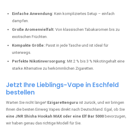
Perfekt für alle, die lange dampfen möchten.
Bester Einweg Vape mit 20000 Zügen:
JNR Shisha Hookah
MAX
– Shisha-Flair für unterwegs.
Warum sind Einweg Vapes so beliebt?
Die Nachfrage nach Einweg E-Zigaretten in Deutschland wächst rasant.
Gründe dafür sind:
Einfache Anwendung:
Kein kompliziertes Setup – einfach
dampfen.
Große Aromenvielfalt:
Von klassischen Tabakaromen bis zu
exotischen Früchten.
Kompakte Größe:
Passt in jede Tasche und ist ideal für
unterwegs.
Perfekte Nikotinversorgung:
Mit 2 % bis 3 % Nikotingehalt eine
starke Alternative zu herkömmlichen Zigaretten.