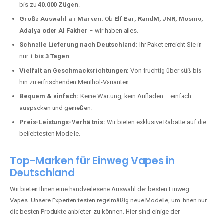
Eschfeld kaufen?
Deutschland erlebt einen regelrechten Boom der Einweg E-Zigaretten.
In Städten wie
Eschfeld
setzen immer mehr Dampfer auf moderne
Vapes mit hoher Kapazität, intensiven Aromen und einer einfachen
Handhabung. Hier sind die wichtigsten Gründe, warum Sie bei uns
bestellen sollten:
Die neuesten Modelle:
Wir führen nur die aktuellsten Vapes mit
bis zu
40.000 Zügen
.
Große Auswahl an Marken:
Ob
Elf Bar, RandM, JNR, Mosmo,
Adalya oder Al Fakher
– wir haben alles.
Schnelle Lieferung nach Deutschland:
Ihr Paket erreicht Sie in
nur
1 bis 3 Tagen
.
Vielfalt an Geschmacksrichtungen:
Von fruchtig über süß bis
hin zu erfrischenden Menthol-Varianten.
Bequem & einfach:
Keine Wartung, kein Aufladen – einfach
auspacken und genießen.
Preis-Leistungs-Verhältnis:
Wir bieten exklusive Rabatte auf die