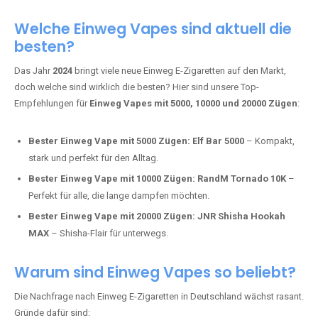
Adalya Einweg Vapes:
Perfekt für Fans von Premium-Shisha-
Tabak.
Fumot Tornado Music 30K:
Einweg Vape mit integriertem
Lautsprecher für ein einzigartiges Erlebnis.
Vozol Star 10K:
Hochwertige Verarbeitung, starke
Nikotindosierung.
Crystal Pro 15K:
Elegantes Design und satte Dampfproduktion.
Welche Einweg Vapes sind aktuell die
besten?
Das Jahr
2024
bringt viele neue Einweg E-Zigaretten auf den Markt,
doch welche sind wirklich die besten? Hier sind unsere Top-
Empfehlungen für
Einweg Vapes mit 5000, 10000 und 20000 Zügen
:
Bester Einweg Vape mit 5000 Zügen:
Elf Bar 5000
– Kompakt,
stark und perfekt für den Alltag.
Bester Einweg Vape mit 10000 Zügen:
RandM Tornado 10K
–