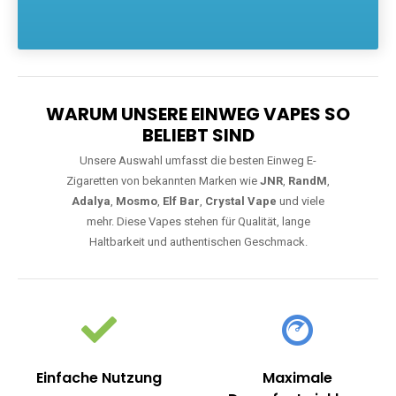
Die größte Auswahl an hochwertigen Einweg E-Zigaretten.
Einweg Vapes sind die ideale Lösung für Dampfer, die Wert auf
Komfort, starke Leistung und einfache Handhabung legen. Egal,
ob Sie eine Vape mit Nikotin suchen, eine große Auswahl an
Geschmacksrichtungen bevorzugen oder ein langlebiges
Modell mit 5000, 10000 oder 20000 Zügen wünschen – wir
haben die perfekte Auswahl. Alle Modelle bieten moderne
Technologie und ein einzigartiges Dampferlebnis.
WARUM UNSERE EINWEG VAPES SO
BELIEBT SIND
Unsere Auswahl umfasst die besten Einweg E-
Zigaretten von bekannten Marken wie
JNR
,
RandM
,
Adalya
,
Mosmo
,
Elf Bar
,
Crystal Vape
und viele
mehr. Diese Vapes stehen für Qualität, lange