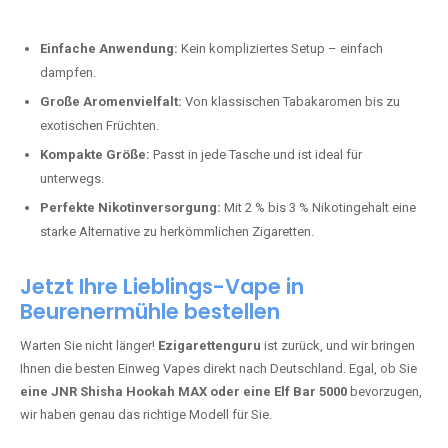
Bester Einweg Vape mit 10000 Zügen:
RandM Tornado 10K
–
Perfekt für alle, die lange dampfen möchten.
Bester Einweg Vape mit 20000 Zügen:
JNR Shisha Hookah
MAX
– Shisha-Flair für unterwegs.
Warum sind Einweg Vapes so beliebt?
Die Nachfrage nach Einweg E-Zigaretten in Deutschland wächst rasant.
Gründe dafür sind:
Einfache Anwendung:
Kein kompliziertes Setup – einfach
dampfen.
Große Aromenvielfalt:
Von klassischen Tabakaromen bis zu
exotischen Früchten.
Kompakte Größe:
Passt in jede Tasche und ist ideal für
unterwegs.
Perfekte Nikotinversorgung:
Mit 2 % bis 3 % Nikotingehalt eine
starke Alternative zu herkömmlichen Zigaretten.