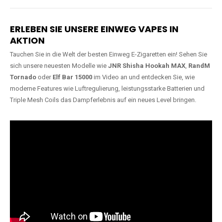
Lange Haltbarkeit
Hochwertige
Verarbeitung
Unsere Vapes sind in Varianten
mit
5000, 10000, 20000 oder
Unsere Modelle bestehen aus
sogar 40000 Zügen
erhältlich
robusten Materialien und
und bieten eine langanhaltende
garantieren ein sicheres,
Nutzung mit leistungsstarken
zuverlässiges und intensives
Akkus.
Dampferlebnis.
ERLEBEN SIE UNSERE EINWEG VAPES IN
AKTION
Tauchen Sie in die Welt der besten Einweg E-Zigaretten ein! Sehen Sie
sich unsere neuesten Modelle wie
JNR Shisha Hookah MAX
,
RandM
Tornado
oder
Elf Bar 15000
im Video an und entdecken Sie, wie
moderne Features wie Luftregulierung, leistungsstarke Batterien und
Triple Mesh Coils das Dampferlebnis auf ein neues Level bringen.