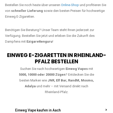
Jetzt Ihre Lieblings-Vape in
Beurenermühle bestellen
Warten Sie nicht länger!
Ezigarettenguru
ist zurück, und wir bringen
Ihnen die besten Einweg Vapes direkt nach Deutschland. Egal, ob Sie
eine JNR Shisha Hookah MAX oder eine Elf Bar 5000
bevorzugen,
wir haben genau das richtige Modell für Sie.
Bestellen Sie noch heute über unseren
Online-Shop
und profitieren Sie
von
schneller Lieferung
sowie den besten Preisen für hochwertige
Einweg E-Zigaretten.
Benötigen Sie Beratung? Unser Team steht Ihnen jederzeit zur
Verfügung. Bestellen Sie jetzt und erleben Sie die Zukunft des
Dampfens mit
Ezigarettenguru
!
EINWEG E-ZIGARETTEN IN RHEINLAND-
PFALZ BESTELLEN