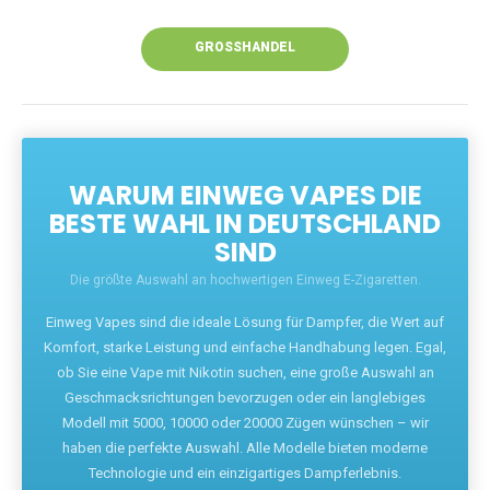
Unsere Vapes bieten intensiven Geschmack,
leistungsstarke Akkus und eine Vielzahl von
Aromen. Dank unseres schnellen Versands aus
Europa ist die Lieferung in Deutschland innerhalb
weniger Tage gewährleistet.
JETZT BESTELLEN
GROSSHANDEL
WARUM EINWEG VAPES DIE
BESTE WAHL IN DEUTSCHLAND
SIND