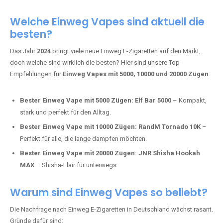
Adalya Einweg Vapes:
Perfekt für Fans von Premium-Shisha-
Tabak.
Fumot Tornado Music 30K:
Einweg Vape mit integriertem
Lautsprecher für ein einzigartiges Erlebnis.
Vozol Star 10K:
Hochwertige Verarbeitung, starke
Nikotindosierung.
Crystal Pro 15K:
Elegantes Design und satte Dampfproduktion.
Welche Einweg Vapes sind aktuell die
besten?
Das Jahr
2024
bringt viele neue Einweg E-Zigaretten auf den Markt,
doch welche sind wirklich die besten? Hier sind unsere Top-
Empfehlungen für
Einweg Vapes mit 5000, 10000 und 20000 Zügen
:
Bester Einweg Vape mit 5000 Zügen:
Elf Bar 5000
– Kompakt,
stark und perfekt für den Alltag.