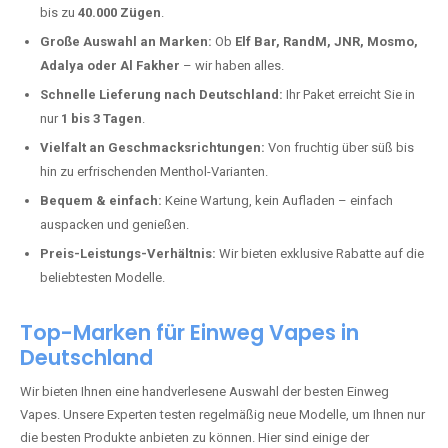
Beurenermühle kaufen?
Deutschland erlebt einen regelrechten Boom der Einweg E-Zigaretten.
In Städten wie
Beurenermühle
setzen immer mehr Dampfer auf
moderne Vapes mit hoher Kapazität, intensiven Aromen und einer
einfachen Handhabung. Hier sind die wichtigsten Gründe, warum Sie
bei uns bestellen sollten:
Die neuesten Modelle:
Wir führen nur die aktuellsten Vapes mit
bis zu
40.000 Zügen
.
Große Auswahl an Marken:
Ob
Elf Bar, RandM, JNR, Mosmo,
Adalya oder Al Fakher
– wir haben alles.
Schnelle Lieferung nach Deutschland:
Ihr Paket erreicht Sie in
nur
1 bis 3 Tagen
.
Vielfalt an Geschmacksrichtungen:
Von fruchtig über süß bis
hin zu erfrischenden Menthol-Varianten.
Bequem & einfach:
Keine Wartung, kein Aufladen – einfach
auspacken und genießen.