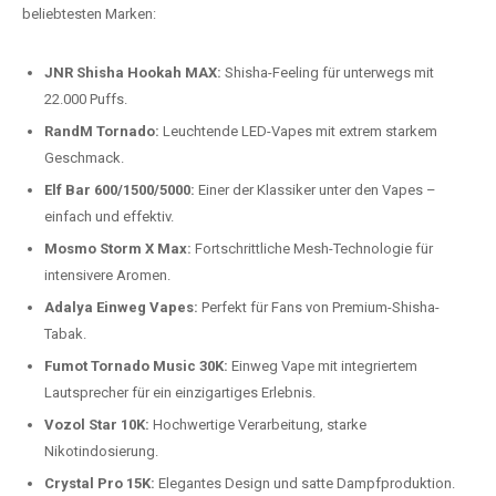
Preis-Leistungs-Verhältnis:
Wir bieten exklusive Rabatte auf die
beliebtesten Modelle.
Top-Marken für Einweg Vapes in
Deutschland
Wir bieten Ihnen eine handverlesene Auswahl der besten Einweg
Vapes. Unsere Experten testen regelmäßig neue Modelle, um Ihnen nur
die besten Produkte anbieten zu können. Hier sind einige der
beliebtesten Marken:
JNR Shisha Hookah MAX:
Shisha-Feeling für unterwegs mit
22.000 Puffs.
RandM Tornado:
Leuchtende LED-Vapes mit extrem starkem
Geschmack.
Elf Bar 600/1500/5000:
Einer der Klassiker unter den Vapes –
einfach und effektiv.
Mosmo Storm X Max:
Fortschrittliche Mesh-Technologie für
intensivere Aromen.