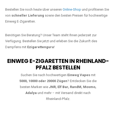
Jetzt Ihre Lieblings-Vape in Flemlingen
bestellen
Warten Sie nicht länger!
Ezigarettenguru
ist zurück, und wir bringen
Ihnen die besten Einweg Vapes direkt nach Deutschland. Egal, ob Sie
eine JNR Shisha Hookah MAX oder eine Elf Bar 5000
bevorzugen,
wir haben genau das richtige Modell für Sie.
Bestellen Sie noch heute über unseren
Online-Shop
und profitieren Sie
von
schneller Lieferung
sowie den besten Preisen für hochwertige
Einweg E-Zigaretten.
Benötigen Sie Beratung? Unser Team steht Ihnen jederzeit zur
Verfügung. Bestellen Sie jetzt und erleben Sie die Zukunft des
Dampfens mit
Ezigarettenguru
!
EINWEG E-ZIGARETTEN IN RHEINLAND-