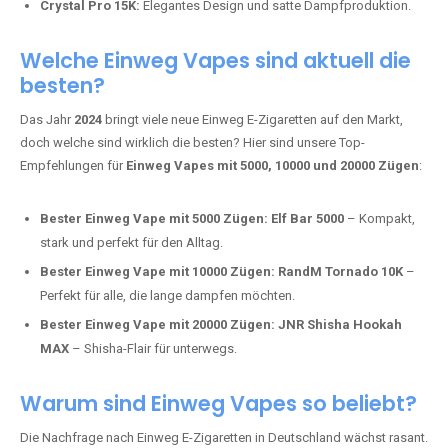
intensivere Aromen.
Adalya Einweg Vapes:
Perfekt für Fans von Premium-Shisha-
Tabak.
Fumot Tornado Music 30K:
Einweg Vape mit integriertem
Lautsprecher für ein einzigartiges Erlebnis.
Vozol Star 10K:
Hochwertige Verarbeitung, starke
Nikotindosierung.
Crystal Pro 15K:
Elegantes Design und satte Dampfproduktion.
Welche Einweg Vapes sind aktuell die
besten?
Das Jahr
2024
bringt viele neue Einweg E-Zigaretten auf den Markt,
doch welche sind wirklich die besten? Hier sind unsere Top-
Empfehlungen für
Einweg Vapes mit 5000, 10000 und 20000 Zügen
:
Bester Einweg Vape mit 5000 Zügen:
Elf Bar 5000
– Kompakt,
stark und perfekt für den Alltag.