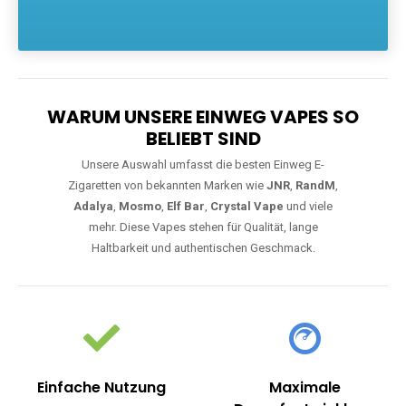
Die größte Auswahl an hochwertigen Einweg E-Zigaretten.
Einweg Vapes sind die ideale Lösung für Dampfer, die Wert auf
Komfort, starke Leistung und einfache Handhabung legen. Egal,
ob Sie eine Vape mit Nikotin suchen, eine große Auswahl an
Geschmacksrichtungen bevorzugen oder ein langlebiges
Modell mit 5000, 10000 oder 20000 Zügen wünschen – wir
haben die perfekte Auswahl. Alle Modelle bieten moderne
Technologie und ein einzigartiges Dampferlebnis.
WARUM UNSERE EINWEG VAPES SO
BELIEBT SIND
Unsere Auswahl umfasst die besten Einweg E-
Zigaretten von bekannten Marken wie
JNR
,
RandM
,
Adalya
,
Mosmo
,
Elf Bar
,
Crystal Vape
und viele
mehr. Diese Vapes stehen für Qualität, lange