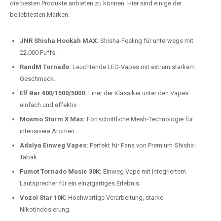
Preis-Leistungs-Verhältnis:
Wir bieten exklusive Rabatte auf die
beliebtesten Modelle.
Top-Marken für Einweg Vapes in
Deutschland
Wir bieten Ihnen eine handverlesene Auswahl der besten Einweg
Vapes. Unsere Experten testen regelmäßig neue Modelle, um Ihnen nur
die besten Produkte anbieten zu können. Hier sind einige der
beliebtesten Marken:
JNR Shisha Hookah MAX:
Shisha-Feeling für unterwegs mit
22.000 Puffs.
RandM Tornado:
Leuchtende LED-Vapes mit extrem starkem
Geschmack.
Elf Bar 600/1500/5000:
Einer der Klassiker unter den Vapes –
einfach und effektiv.
Mosmo Storm X Max:
Fortschrittliche Mesh-Technologie für