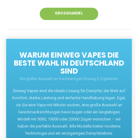
Unsere Vapes bieten intensiven Geschmack,
leistungsstarke Akkus und eine Vielzahl von
Aromen. Dank unseres schnellen Versands aus
Europa ist die Lieferung in Deutschland innerhalb
weniger Tage gewährleistet.
JETZT BESTELLEN
GROSSHANDEL
WARUM EINWEG VAPES DIE
BESTE WAHL IN DEUTSCHLAND
SIND