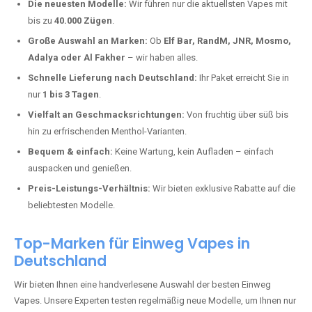
Flemlingen kaufen?
Deutschland erlebt einen regelrechten Boom der Einweg E-Zigaretten.
In Städten wie
Flemlingen
setzen immer mehr Dampfer auf moderne
Vapes mit hoher Kapazität, intensiven Aromen und einer einfachen
Handhabung. Hier sind die wichtigsten Gründe, warum Sie bei uns
bestellen sollten:
Die neuesten Modelle:
Wir führen nur die aktuellsten Vapes mit
bis zu
40.000 Zügen
.
Große Auswahl an Marken:
Ob
Elf Bar, RandM, JNR, Mosmo,
Adalya oder Al Fakher
– wir haben alles.
Schnelle Lieferung nach Deutschland:
Ihr Paket erreicht Sie in
nur
1 bis 3 Tagen
.
Vielfalt an Geschmacksrichtungen:
Von fruchtig über süß bis
hin zu erfrischenden Menthol-Varianten.
Bequem & einfach:
Keine Wartung, kein Aufladen – einfach
auspacken und genießen.