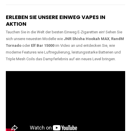
Lange Haltbarkeit
Hochwertige
Verarbeitung
Unsere Vapes sind in Varianten
mit
5000, 10000, 20000 oder
Unsere Modelle bestehen aus
sogar 40000 Zügen
erhältlich
robusten Materialien und
und bieten eine langanhaltende
garantieren ein sicheres,
Nutzung mit leistungsstarken
zuverlässiges und intensives
Akkus.
Dampferlebnis.
ERLEBEN SIE UNSERE EINWEG VAPES IN
AKTION
Tauchen Sie in die Welt der besten Einweg E-Zigaretten ein! Sehen Sie
sich unsere neuesten Modelle wie
JNR Shisha Hookah MAX
,
RandM
Tornado
oder
Elf Bar 15000
im Video an und entdecken Sie, wie
moderne Features wie Luftregulierung, leistungsstarke Batterien und
Triple Mesh Coils das Dampferlebnis auf ein neues Level bringen.