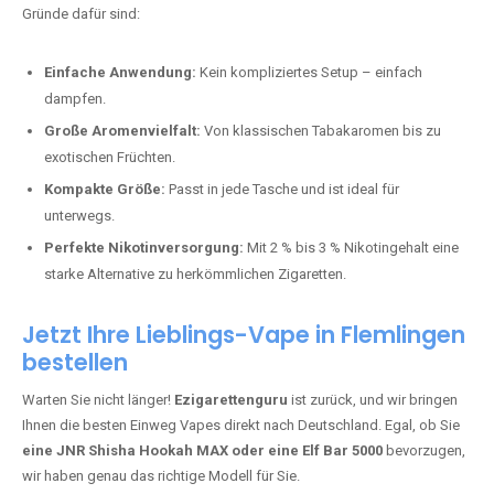
Bester Einweg Vape mit 10000 Zügen:
RandM Tornado 10K
–
Perfekt für alle, die lange dampfen möchten.
Bester Einweg Vape mit 20000 Zügen:
JNR Shisha Hookah
MAX
– Shisha-Flair für unterwegs.
Warum sind Einweg Vapes so beliebt?
Die Nachfrage nach Einweg E-Zigaretten in Deutschland wächst rasant.
Gründe dafür sind:
Einfache Anwendung:
Kein kompliziertes Setup – einfach
dampfen.
Große Aromenvielfalt:
Von klassischen Tabakaromen bis zu
exotischen Früchten.
Kompakte Größe:
Passt in jede Tasche und ist ideal für
unterwegs.
Perfekte Nikotinversorgung:
Mit 2 % bis 3 % Nikotingehalt eine
starke Alternative zu herkömmlichen Zigaretten.