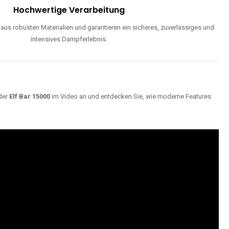
ND
Maximale Dampfentwicklung
d einstellbarer Luftzufuhr liefern unsere Modelle dichte, geschmackvolle