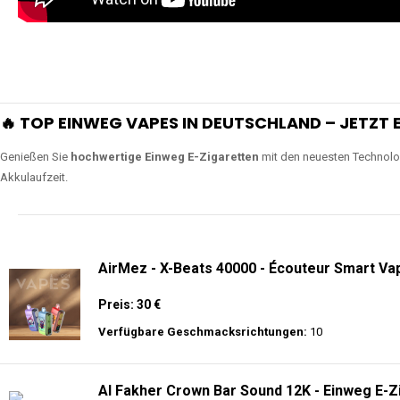
extra lange Nutzung.
Lange Haltbarkeit
Unsere Vapes sind in Varianten mit
5000, 10000, 20000 oder sogar 4
bieten eine langanhaltende Nutzung mit leistungsstark
ERLEBEN SIE UNSERE EINWEG VAPES IN AKTION
Tauchen Sie in die Welt der besten Einweg E-Zigaretten ein! Sehen Sie si
wie Luftregulierung, leistungsstarke Batterien und Triple Mesh Coils das D