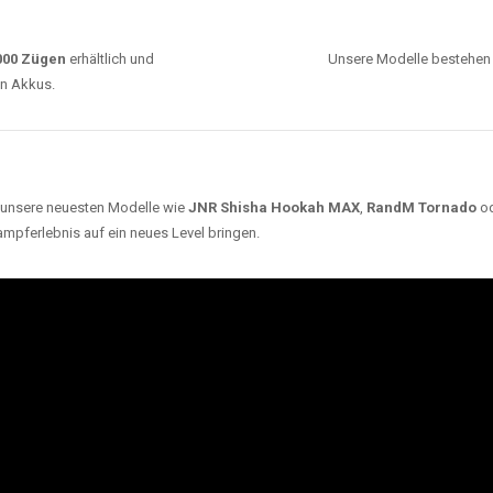
ARUM UNSERE EINWEG VAPES SO BELIEBT SI
Unsere Auswahl umfasst die besten Einweg E-
Zigaretten von bekannten Marken wie
JNR
,
RandM
,
Adalya
,
Mosmo
,
Elf Bar
,
Crystal Vape
und viele
mehr. Diese Vapes stehen für Qualität, lange
Haltbarkeit und authentischen Geschmack.
deraufladbar per USB-C für
Dank
Triple Mesh Coil
un