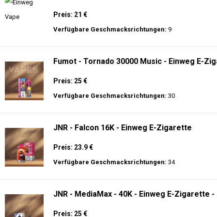
🔥 TOP EINWEG VAPES IN DEUTSCHLAND – JETZT E
Genießen Sie
hochwertige Einweg E-Zigaretten
mit den neuesten Technolo
Akkulaufzeit.
AirMez - X-Beats 40000 - Écouteur Smart Vap