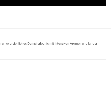
Wolken für ein optimales Dampferlebnis.
Hochwertige Verarbeitung
us robusten Materialien und garantieren ein sicheres, zuverlässiges und
intensives Dampferlebnis.
der
Elf Bar 15000
im Video an und entdecken Sie, wie moderne Features