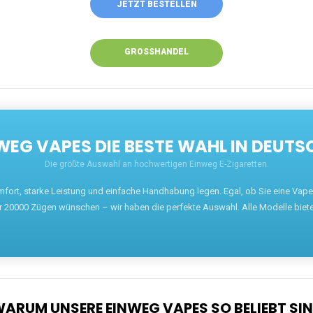
ANRUFEN
WHATSAPP
SHOP
EN EINWEG VAPES IN DEUTSCHLAND – JETZT 
Willkommen auf ezigarettenguru.com, der Plattform
für Einweg Vapes in Deutschland. Seit 2013 ist
unser Ziel, Dampfern die besten Einweg E-
Zigaretten anzubieten. Wir führen eine breite
Auswahl an renommierten Marken wie JNR, RandM,
Adalya, Mosmo, AirMez, Ghost Pro et bien d'autres.
Wer eine günstige Einweg Vape mit 5000, 10000
oder 20000 Zügen sucht, findet hier die besten
Angebote.
Unsere Vapes bieten intensiven Geschmack,