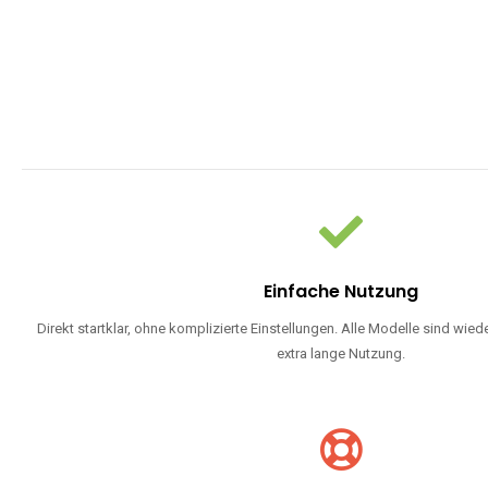
WARUM EINW
Einweg Vapes sind die ideale Lösung für Dampfer, die Wert auf Ko
bevorzugen oder ein langlebiges Modell mit 5000, 10000 ode