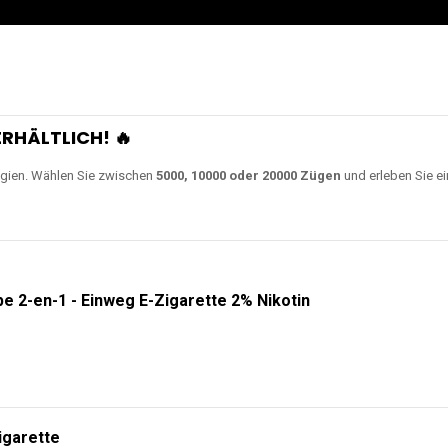
0000 Zügen
erhältlich und
Unsere Modelle bestehen a
en Akkus.
ch unsere neuesten Modelle wie
JNR Shisha Hookah MAX
,
RandM Tornado
o
ampferlebnis auf ein neues Level bringen.