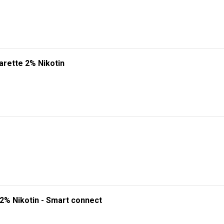
RHÄLTLICH! 🔥
gien. Wählen Sie zwischen
5000, 10000 oder 20000 Zügen
und erleben Sie ei
e 2-en-1 - Einweg E-Zigarette 2% Nikotin