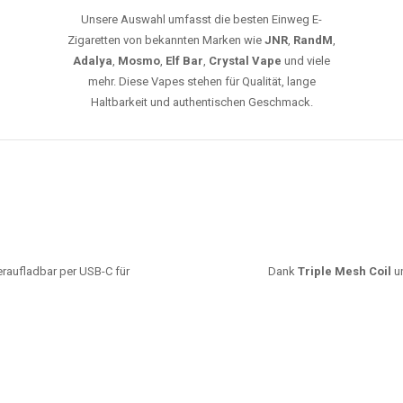
leistungsstarke Akkus und eine Vielzahl von
Aromen. Dank unseres schnellen Versands aus
Europa ist die Lieferung in Deutschland innerhalb
weniger Tage gewährleistet.
JETZT BESTELLEN
GROSSHANDEL
EG VAPES DIE BESTE WAHL IN DEUTS
Die größte Auswahl an hochwertigen Einweg E-Zigaretten.
mfort, starke Leistung und einfache Handhabung legen. Egal, ob Sie eine Va
r 20000 Zügen wünschen – wir haben die perfekte Auswahl. Alle Modelle biet