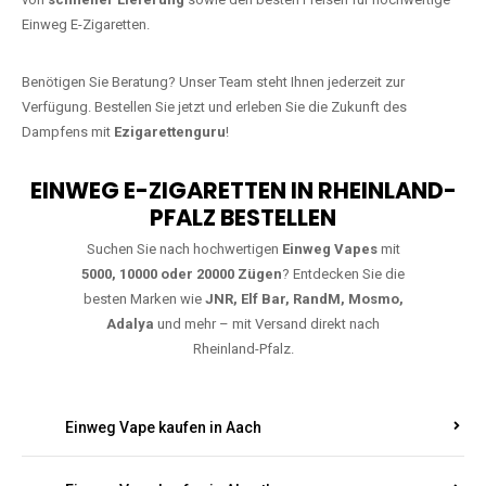
bestellen
Warten Sie nicht länger!
Ezigarettenguru
ist zurück, und wir bringen
Ihnen die besten Einweg Vapes direkt nach Deutschland. Egal, ob Sie
eine JNR Shisha Hookah MAX oder eine Elf Bar 5000
bevorzugen,
wir haben genau das richtige Modell für Sie.
Bestellen Sie noch heute über unseren
Online-Shop
und profitieren Sie
von
schneller Lieferung
sowie den besten Preisen für hochwertige
Einweg E-Zigaretten.
Benötigen Sie Beratung? Unser Team steht Ihnen jederzeit zur
Verfügung. Bestellen Sie jetzt und erleben Sie die Zukunft des
Dampfens mit
Ezigarettenguru
!
EINWEG E-ZIGARETTEN IN RHEINLAND-
PFALZ BESTELLEN
Suchen Sie nach hochwertigen
Einweg Vapes
mit