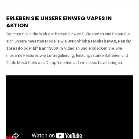
Lange Haltbarkeit
Hochwertige
Verarbeitung
Unsere Vapes sind in Varianten
mit
5000, 10000, 20000 oder
Unsere Modelle bestehen aus
sogar 40000 Zügen
erhältlich
robusten Materialien und
und bieten eine langanhaltende
garantieren ein sicheres,
Nutzung mit leistungsstarken
zuverlässiges und intensives
Akkus.
Dampferlebnis.
ERLEBEN SIE UNSERE EINWEG VAPES IN
AKTION
Tauchen Sie in die Welt der besten Einweg E-Zigaretten ein! Sehen Sie
sich unsere neuesten Modelle wie
JNR Shisha Hookah MAX
,
RandM
Tornado
oder
Elf Bar 15000
im Video an und entdecken Sie, wie
moderne Features wie Luftregulierung, leistungsstarke Batterien und
Triple Mesh Coils das Dampferlebnis auf ein neues Level bringen.