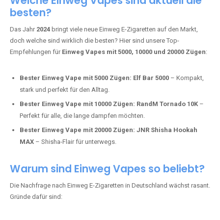
Tabak.
Fumot Tornado Music 30K:
Einweg Vape mit integriertem
Lautsprecher für ein einzigartiges Erlebnis.
Vozol Star 10K:
Hochwertige Verarbeitung, starke
Nikotindosierung.
Crystal Pro 15K:
Elegantes Design und satte Dampfproduktion.
Welche Einweg Vapes sind aktuell die
besten?
Das Jahr
2024
bringt viele neue Einweg E-Zigaretten auf den Markt,
doch welche sind wirklich die besten? Hier sind unsere Top-
Empfehlungen für
Einweg Vapes mit 5000, 10000 und 20000 Zügen
:
Bester Einweg Vape mit 5000 Zügen:
Elf Bar 5000
– Kompakt,
stark und perfekt für den Alltag.
Bester Einweg Vape mit 10000 Zügen:
RandM Tornado 10K
–
Perfekt für alle, die lange dampfen möchten.