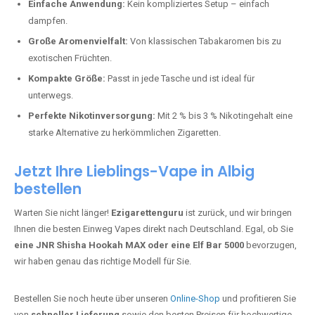
Bester Einweg Vape mit 20000 Zügen:
JNR Shisha Hookah
MAX
– Shisha-Flair für unterwegs.
Warum sind Einweg Vapes so beliebt?
Die Nachfrage nach Einweg E-Zigaretten in Deutschland wächst rasant.
Gründe dafür sind:
Einfache Anwendung:
Kein kompliziertes Setup – einfach
dampfen.
Große Aromenvielfalt:
Von klassischen Tabakaromen bis zu
exotischen Früchten.
Kompakte Größe:
Passt in jede Tasche und ist ideal für
unterwegs.
Perfekte Nikotinversorgung:
Mit 2 % bis 3 % Nikotingehalt eine
starke Alternative zu herkömmlichen Zigaretten.
Jetzt Ihre Lieblings-Vape in Albig