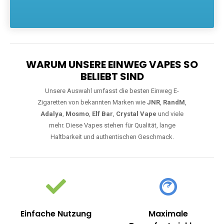
Die größte Auswahl an hochwertigen Einweg E-Zigaretten.
Einweg Vapes sind die ideale Lösung für Dampfer, die Wert auf
Komfort, starke Leistung und einfache Handhabung legen. Egal,
ob Sie eine Vape mit Nikotin suchen, eine große Auswahl an
Geschmacksrichtungen bevorzugen oder ein langlebiges
Modell mit 5000, 10000 oder 20000 Zügen wünschen – wir
haben die perfekte Auswahl. Alle Modelle bieten moderne
Technologie und ein einzigartiges Dampferlebnis.
WARUM UNSERE EINWEG VAPES SO
BELIEBT SIND
Unsere Auswahl umfasst die besten Einweg E-
Zigaretten von bekannten Marken wie
JNR
,
RandM
,
Adalya
,
Mosmo
,
Elf Bar
,
Crystal Vape
und viele
mehr. Diese Vapes stehen für Qualität, lange