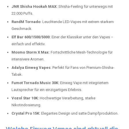
Top-Marken für Einweg Vapes in
Deutschland
Wir bieten Ihnen eine handverlesene Auswahl der besten Einweg
Vapes. Unsere Experten testen regelmäßig neue Modelle, um Ihnen nur
die besten Produkte anbieten zu können. Hier sind einige der
beliebtesten Marken:
JNR Shisha Hookah MAX:
Shisha-Feeling für unterwegs mit
22.000 Puffs.
RandM Tornado:
Leuchtende LED-Vapes mit extrem starkem
Geschmack.
Elf Bar 600/1500/5000:
Einer der Klassiker unter den Vapes –
einfach und effektiv.
Mosmo Storm X Max:
Fortschrittliche Mesh-Technologie für
intensivere Aromen.
Adalya Einweg Vapes:
Perfekt für Fans von Premium-Shisha-