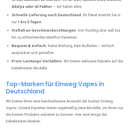
In Städten wie
Albig
setzen immer mehr Dampfer auf moderne Vapes
mit hoher Kapazität, intensiven Aromen und einer einfachen
Handhabung. Hier sind die wichtigsten Gründe, warum Sie bei uns
bestellen sollten:
Die neuesten Modelle:
Wir führen nur die aktuellsten Vapes mit
bis zu
40.000 Zügen
.
Große Auswahl an Marken:
Ob
Elf Bar, RandM, JNR, Mosmo,
Adalya oder Al Fakher
– wir haben alles.
Schnelle Lieferung nach Deutschland:
Ihr Paket erreicht Sie in
nur
1 bis 3 Tagen
.
Vielfalt an Geschmacksrichtungen:
Von fruchtig über süß bis
hin zu erfrischenden Menthol-Varianten.
Bequem & einfach:
Keine Wartung, kein Aufladen – einfach
auspacken und genießen.
Preis-Leistungs-Verhältnis:
Wir bieten exklusive Rabatte auf die
beliebtesten Modelle.