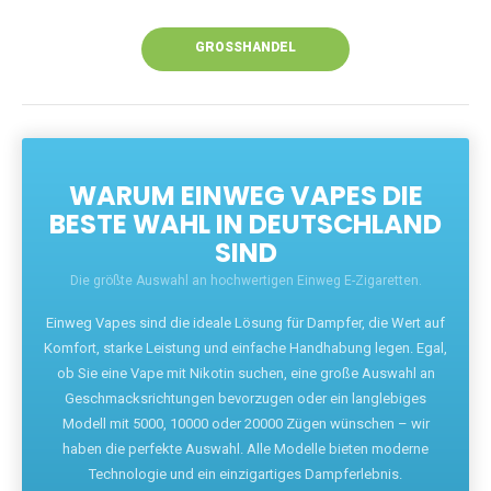
Unsere Vapes bieten intensiven Geschmack,
leistungsstarke Akkus und eine Vielzahl von
Aromen. Dank unseres schnellen Versands aus
Europa ist die Lieferung in Deutschland innerhalb
weniger Tage gewährleistet.
JETZT BESTELLEN
GROSSHANDEL
WARUM EINWEG VAPES DIE
BESTE WAHL IN DEUTSCHLAND
SIND