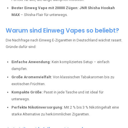
Perfekt für alle, die lange dampfen möchten.
Bester Einweg Vape mit 20000 Zügen:
JNR Shisha Hookah
MAX
– Shisha-Flair für unterwegs.
Warum sind Einweg Vapes so beliebt?
Die Nachfrage nach Einweg E-Zigaretten in Deutschland wächst rasant.
Gründe dafür sind:
Einfache Anwendung:
Kein kompliziertes Setup – einfach
dampfen.
Große Aromenvielfalt:
Von klassischen Tabakaromen bis zu
exotischen Früchten.
Kompakte Größe:
Passt in jede Tasche und ist ideal für
unterwegs.
Perfekte Nikotinversorgung:
Mit 2 % bis 3 % Nikotingehalt eine
starke Alternative zu herkömmlichen Zigaretten.