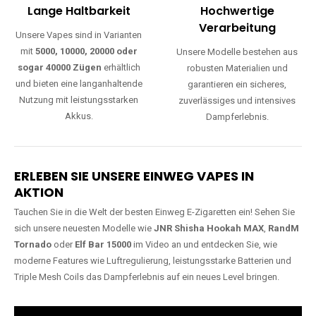
Lange Haltbarkeit
Hochwertige
Verarbeitung
Unsere Vapes sind in Varianten
mit
5000, 10000, 20000 oder
Unsere Modelle bestehen aus
sogar 40000 Zügen
erhältlich
robusten Materialien und
und bieten eine langanhaltende
garantieren ein sicheres,
Nutzung mit leistungsstarken
zuverlässiges und intensives
Akkus.
Dampferlebnis.
ERLEBEN SIE UNSERE EINWEG VAPES IN
AKTION
Tauchen Sie in die Welt der besten Einweg E-Zigaretten ein! Sehen Sie
sich unsere neuesten Modelle wie
JNR Shisha Hookah MAX
,
RandM
Tornado
oder
Elf Bar 15000
im Video an und entdecken Sie, wie
moderne Features wie Luftregulierung, leistungsstarke Batterien und
Triple Mesh Coils das Dampferlebnis auf ein neues Level bringen.