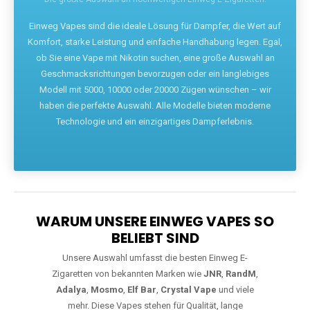
Die größte Auswahl an hochwertigen Einweg E-Zigaretten.
Einweg Vapes sind die ideale Lösung für Dampfer, die Wert auf
Komfort, starke Leistung und einfache Handhabung legen. Egal,
ob Sie eine Vape mit Nikotin suchen, eine große Auswahl an
Geschmacksrichtungen bevorzugen oder ein langlebiges
Modell mit 5000, 10000 oder 20000 Zügen wünschen – wir
haben die perfekte Auswahl. Alle Modelle bieten moderne
Technologie und ein einzigartiges Dampferlebnis.
WARUM UNSERE EINWEG VAPES SO
BELIEBT SIND
Unsere Auswahl umfasst die besten Einweg E-
Zigaretten von bekannten Marken wie
JNR
,
RandM
,
Adalya
,
Mosmo
,
Elf Bar
,
Crystal Vape
und viele
mehr. Diese Vapes stehen für Qualität, lange