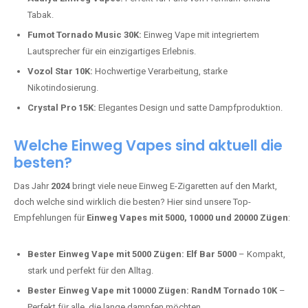
Adalya Einweg Vapes:
Perfekt für Fans von Premium-Shisha-
Tabak.
Fumot Tornado Music 30K:
Einweg Vape mit integriertem
Lautsprecher für ein einzigartiges Erlebnis.
Vozol Star 10K:
Hochwertige Verarbeitung, starke
Nikotindosierung.
Crystal Pro 15K:
Elegantes Design und satte Dampfproduktion.
Welche Einweg Vapes sind aktuell die
besten?
Das Jahr
2024
bringt viele neue Einweg E-Zigaretten auf den Markt,
doch welche sind wirklich die besten? Hier sind unsere Top-
Empfehlungen für
Einweg Vapes mit 5000, 10000 und 20000 Zügen
:
Bester Einweg Vape mit 5000 Zügen:
Elf Bar 5000
– Kompakt,
stark und perfekt für den Alltag.
Bester Einweg Vape mit 10000 Zügen:
RandM Tornado 10K
–