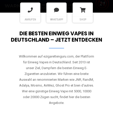
ANRUFEN
WHATSAPP
SHOP
DIE BESTEN EINWEG VAPES IN
DEUTSCHLAND – JETZT ENTDECKEN
Willkommen auf ezigarettenguru.com, der Plattform
für Einweg Vapes in Deutschland. Seit 2013 ist
unser Ziel, Dampfern die besten Einweg E-
Zigaretten anzubieten. Wir führen eine breite
Auswahl an renommierten Marken wie JNR, RandM,
Adalya, Mosmo, AirMez, Ghost Pro et bien d'autres.
Wer eine günstige Einweg Vape mit 5000, 10000
oder 20000 Zügen sucht, findet hier die besten
Angebote.