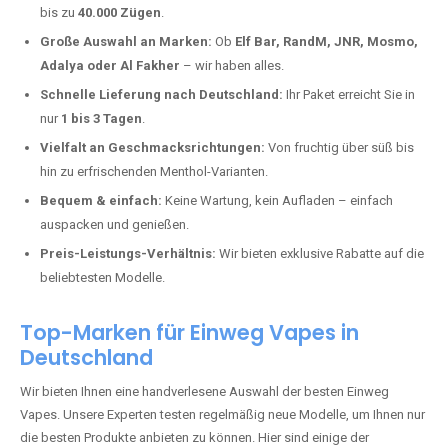
Karlsthal Bahnhof kaufen?
Deutschland erlebt einen regelrechten Boom der Einweg E-Zigaretten.
In Städten wie
Karlsthal Bahnhof
setzen immer mehr Dampfer auf
moderne Vapes mit hoher Kapazität, intensiven Aromen und einer
einfachen Handhabung. Hier sind die wichtigsten Gründe, warum Sie
bei uns bestellen sollten:
Die neuesten Modelle:
Wir führen nur die aktuellsten Vapes mit
bis zu
40.000 Zügen
.
Große Auswahl an Marken:
Ob
Elf Bar, RandM, JNR, Mosmo,
Adalya oder Al Fakher
– wir haben alles.
Schnelle Lieferung nach Deutschland:
Ihr Paket erreicht Sie in
nur
1 bis 3 Tagen
.
Vielfalt an Geschmacksrichtungen:
Von fruchtig über süß bis
hin zu erfrischenden Menthol-Varianten.
Bequem & einfach:
Keine Wartung, kein Aufladen – einfach
auspacken und genießen.