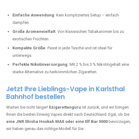
Bester Einweg Vape mit 10000 Zügen:
RandM Tornado 10K
–
Perfekt für alle, die lange dampfen möchten.
Bester Einweg Vape mit 20000 Zügen:
JNR Shisha Hookah
MAX
– Shisha-Flair für unterwegs.
Warum sind Einweg Vapes so beliebt?
Die Nachfrage nach Einweg E-Zigaretten in Deutschland wächst rasant.
Gründe dafür sind:
Einfache Anwendung:
Kein kompliziertes Setup – einfach
dampfen.
Große Aromenvielfalt:
Von klassischen Tabakaromen bis zu
exotischen Früchten.
Kompakte Größe:
Passt in jede Tasche und ist ideal für
unterwegs.
Perfekte Nikotinversorgung:
Mit 2 % bis 3 % Nikotingehalt eine
starke Alternative zu herkömmlichen Zigaretten.