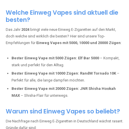
Adalya Einweg Vapes:
Perfekt für Fans von Premium-Shisha-
Tabak.
Fumot Tornado Music 30K:
Einweg Vape mit integriertem
Lautsprecher für ein einzigartiges Erlebnis.
Vozol Star 10K:
Hochwertige Verarbeitung, starke
Nikotindosierung.
Crystal Pro 15K:
Elegantes Design und satte Dampfproduktion.
Welche Einweg Vapes sind aktuell die
besten?
Das Jahr
2024
bringt viele neue Einweg E-Zigaretten auf den Markt,
doch welche sind wirklich die besten? Hier sind unsere Top-
Empfehlungen für
Einweg Vapes mit 5000, 10000 und 20000 Zügen
:
Bester Einweg Vape mit 5000 Zügen:
Elf Bar 5000
– Kompakt,
stark und perfekt für den Alltag.