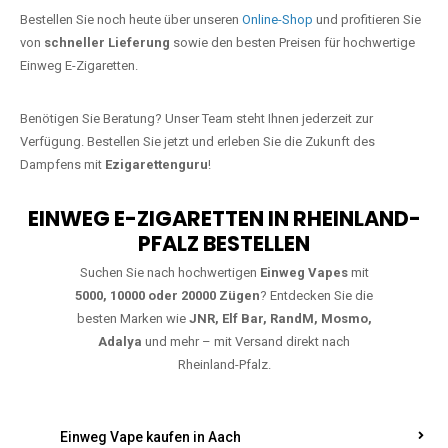
Jetzt Ihre Lieblings-Vape in Karlsthal
Bahnhof bestellen
Warten Sie nicht länger!
Ezigarettenguru
ist zurück, und wir bringen
Ihnen die besten Einweg Vapes direkt nach Deutschland. Egal, ob Sie
eine JNR Shisha Hookah MAX oder eine Elf Bar 5000
bevorzugen,
wir haben genau das richtige Modell für Sie.
Bestellen Sie noch heute über unseren
Online-Shop
und profitieren Sie
von
schneller Lieferung
sowie den besten Preisen für hochwertige
Einweg E-Zigaretten.
Benötigen Sie Beratung? Unser Team steht Ihnen jederzeit zur
Verfügung. Bestellen Sie jetzt und erleben Sie die Zukunft des
Dampfens mit
Ezigarettenguru
!
EINWEG E-ZIGARETTEN IN RHEINLAND-
PFALZ BESTELLEN