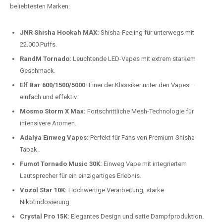
Preis-Leistungs-Verhältnis:
Wir bieten exklusive Rabatte auf die
beliebtesten Modelle.
Top-Marken für Einweg Vapes in
Deutschland
Wir bieten Ihnen eine handverlesene Auswahl der besten Einweg
Vapes. Unsere Experten testen regelmäßig neue Modelle, um Ihnen nur
die besten Produkte anbieten zu können. Hier sind einige der
beliebtesten Marken:
JNR Shisha Hookah MAX:
Shisha-Feeling für unterwegs mit
22.000 Puffs.
RandM Tornado:
Leuchtende LED-Vapes mit extrem starkem
Geschmack.
Elf Bar 600/1500/5000:
Einer der Klassiker unter den Vapes –
einfach und effektiv.
Mosmo Storm X Max:
Fortschrittliche Mesh-Technologie für
intensivere Aromen.