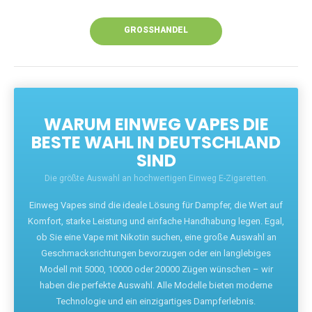
Unsere Vapes bieten intensiven Geschmack,
leistungsstarke Akkus und eine Vielzahl von
Aromen. Dank unseres schnellen Versands aus
Europa ist die Lieferung in Deutschland innerhalb
weniger Tage gewährleistet.
JETZT BESTELLEN
GROSSHANDEL
WARUM EINWEG VAPES DIE
BESTE WAHL IN DEUTSCHLAND
SIND