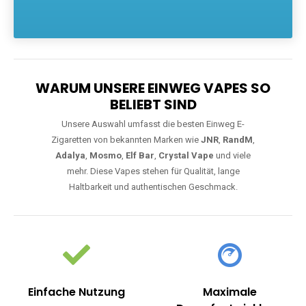
Die größte Auswahl an hochwertigen Einweg E-Zigaretten.
Einweg Vapes sind die ideale Lösung für Dampfer, die Wert auf
Komfort, starke Leistung und einfache Handhabung legen. Egal,
ob Sie eine Vape mit Nikotin suchen, eine große Auswahl an
Geschmacksrichtungen bevorzugen oder ein langlebiges
Modell mit 5000, 10000 oder 20000 Zügen wünschen – wir
haben die perfekte Auswahl. Alle Modelle bieten moderne
Technologie und ein einzigartiges Dampferlebnis.
WARUM UNSERE EINWEG VAPES SO
BELIEBT SIND
Unsere Auswahl umfasst die besten Einweg E-
Zigaretten von bekannten Marken wie
JNR
,
RandM
,
Adalya
,
Mosmo
,
Elf Bar
,
Crystal Vape
und viele
mehr. Diese Vapes stehen für Qualität, lange