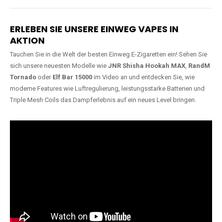
Lange Haltbarkeit
Hochwertige
Verarbeitung
Unsere Vapes sind in Varianten
mit
5000, 10000, 20000 oder
Unsere Modelle bestehen aus
sogar 40000 Zügen
erhältlich
robusten Materialien und
und bieten eine langanhaltende
garantieren ein sicheres,
Nutzung mit leistungsstarken
zuverlässiges und intensives
Akkus.
Dampferlebnis.
ERLEBEN SIE UNSERE EINWEG VAPES IN
AKTION
Tauchen Sie in die Welt der besten Einweg E-Zigaretten ein! Sehen Sie
sich unsere neuesten Modelle wie
JNR Shisha Hookah MAX
,
RandM
Tornado
oder
Elf Bar 15000
im Video an und entdecken Sie, wie
moderne Features wie Luftregulierung, leistungsstarke Batterien und
Triple Mesh Coils das Dampferlebnis auf ein neues Level bringen.