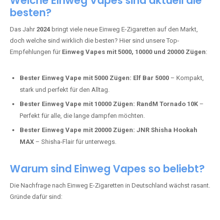
Tabak.
Fumot Tornado Music 30K:
Einweg Vape mit integriertem
Lautsprecher für ein einzigartiges Erlebnis.
Vozol Star 10K:
Hochwertige Verarbeitung, starke
Nikotindosierung.
Crystal Pro 15K:
Elegantes Design und satte Dampfproduktion.
Welche Einweg Vapes sind aktuell die
besten?
Das Jahr
2024
bringt viele neue Einweg E-Zigaretten auf den Markt,
doch welche sind wirklich die besten? Hier sind unsere Top-
Empfehlungen für
Einweg Vapes mit 5000, 10000 und 20000 Zügen
:
Bester Einweg Vape mit 5000 Zügen:
Elf Bar 5000
– Kompakt,
stark und perfekt für den Alltag.
Bester Einweg Vape mit 10000 Zügen:
RandM Tornado 10K
–
Perfekt für alle, die lange dampfen möchten.