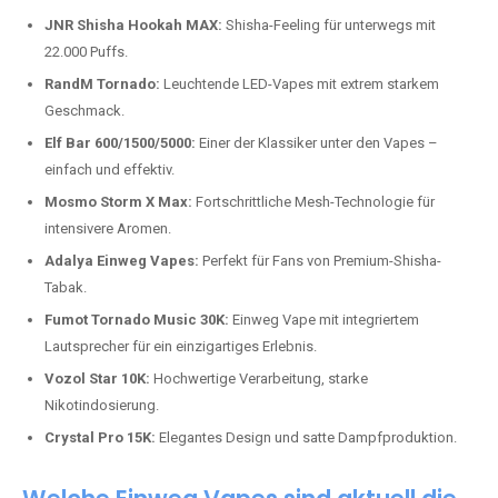
Top-Marken für Einweg Vapes in
Deutschland
Wir bieten Ihnen eine handverlesene Auswahl der besten Einweg
Vapes. Unsere Experten testen regelmäßig neue Modelle, um Ihnen nur
die besten Produkte anbieten zu können. Hier sind einige der
beliebtesten Marken:
JNR Shisha Hookah MAX:
Shisha-Feeling für unterwegs mit
22.000 Puffs.
RandM Tornado:
Leuchtende LED-Vapes mit extrem starkem
Geschmack.
Elf Bar 600/1500/5000:
Einer der Klassiker unter den Vapes –
einfach und effektiv.
Mosmo Storm X Max:
Fortschrittliche Mesh-Technologie für
intensivere Aromen.
Adalya Einweg Vapes:
Perfekt für Fans von Premium-Shisha-