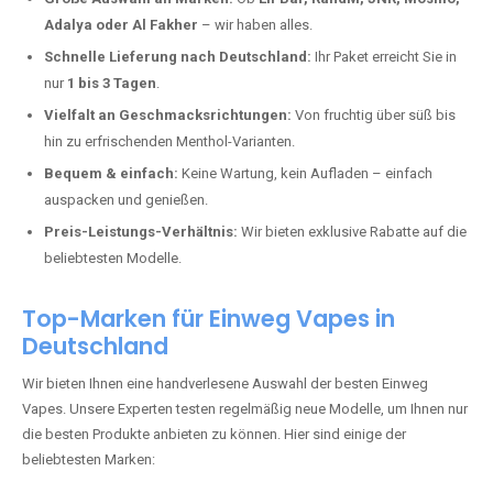
In Städten wie
Lachnitzmühle
setzen immer mehr Dampfer auf
moderne Vapes mit hoher Kapazität, intensiven Aromen und einer
einfachen Handhabung. Hier sind die wichtigsten Gründe, warum Sie
bei uns bestellen sollten:
Die neuesten Modelle:
Wir führen nur die aktuellsten Vapes mit
bis zu
40.000 Zügen
.
Große Auswahl an Marken:
Ob
Elf Bar, RandM, JNR, Mosmo,
Adalya oder Al Fakher
– wir haben alles.
Schnelle Lieferung nach Deutschland:
Ihr Paket erreicht Sie in
nur
1 bis 3 Tagen
.
Vielfalt an Geschmacksrichtungen:
Von fruchtig über süß bis
hin zu erfrischenden Menthol-Varianten.
Bequem & einfach:
Keine Wartung, kein Aufladen – einfach
auspacken und genießen.
Preis-Leistungs-Verhältnis:
Wir bieten exklusive Rabatte auf die
beliebtesten Modelle.