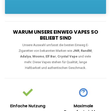
Die größte Auswahl an hochwertigen Einweg E-Zigaretten.
Einweg Vapes sind die ideale Lösung für Dampfer, die Wert auf
Komfort, starke Leistung und einfache Handhabung legen. Egal,
ob Sie eine Vape mit Nikotin suchen, eine große Auswahl an
Geschmacksrichtungen bevorzugen oder ein langlebiges
Modell mit 5000, 10000 oder 20000 Zügen wünschen – wir
haben die perfekte Auswahl. Alle Modelle bieten moderne
Technologie und ein einzigartiges Dampferlebnis.
WARUM UNSERE EINWEG VAPES SO
BELIEBT SIND
Unsere Auswahl umfasst die besten Einweg E-
Zigaretten von bekannten Marken wie
JNR
,
RandM
,
Adalya
,
Mosmo
,
Elf Bar
,
Crystal Vape
und viele
mehr. Diese Vapes stehen für Qualität, lange