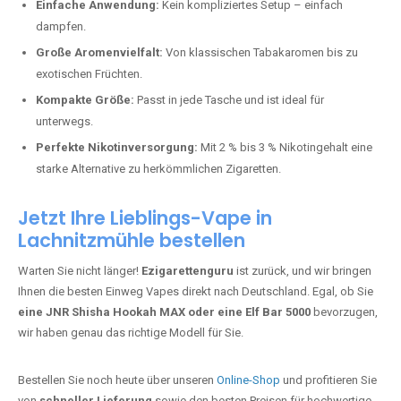
Bester Einweg Vape mit 20000 Zügen:
JNR Shisha Hookah
MAX
– Shisha-Flair für unterwegs.
Warum sind Einweg Vapes so beliebt?
Die Nachfrage nach Einweg E-Zigaretten in Deutschland wächst rasant.
Gründe dafür sind:
Einfache Anwendung:
Kein kompliziertes Setup – einfach
dampfen.
Große Aromenvielfalt:
Von klassischen Tabakaromen bis zu
exotischen Früchten.
Kompakte Größe:
Passt in jede Tasche und ist ideal für
unterwegs.
Perfekte Nikotinversorgung:
Mit 2 % bis 3 % Nikotingehalt eine
starke Alternative zu herkömmlichen Zigaretten.
Jetzt Ihre Lieblings-Vape in