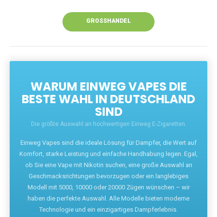
Unsere Vapes bieten intensiven Geschmack,
leistungsstarke Akkus und eine Vielzahl von
Aromen. Dank unseres schnellen Versands aus
Europa ist die Lieferung in Deutschland innerhalb
weniger Tage gewährleistet.
JETZT BESTELLEN
GROSSHANDEL
WARUM EINWEG VAPES DIE
BESTE WAHL IN DEUTSCHLAND
SIND