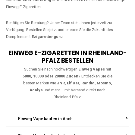
Lachnitzmühle bestellen
Warten Sie nicht länger!
Ezigarettenguru
ist zurück, und wir bringen
Ihnen die besten Einweg Vapes direkt nach Deutschland. Egal, ob Sie
eine JNR Shisha Hookah MAX oder eine Elf Bar 5000
bevorzugen,
wir haben genau das richtige Modell für Sie.
Bestellen Sie noch heute über unseren
Online-Shop
und profitieren Sie
von
schneller Lieferung
sowie den besten Preisen für hochwertige
Einweg E-Zigaretten.
Benötigen Sie Beratung? Unser Team steht Ihnen jederzeit zur
Verfügung. Bestellen Sie jetzt und erleben Sie die Zukunft des
Dampfens mit
Ezigarettenguru
!
EINWEG E-ZIGARETTEN IN RHEINLAND-
PFALZ BESTELLEN
Suchen Sie nach hochwertigen
Einweg Vapes
mit