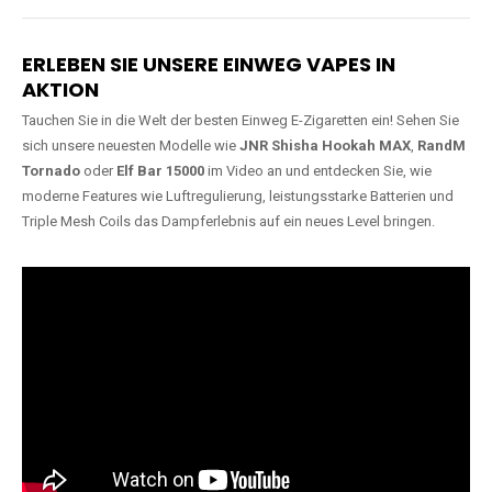
Lange Haltbarkeit
Hochwertige
Verarbeitung
Unsere Vapes sind in Varianten
mit
5000, 10000, 20000 oder
Unsere Modelle bestehen aus
sogar 40000 Zügen
erhältlich
robusten Materialien und
und bieten eine langanhaltende
garantieren ein sicheres,
Nutzung mit leistungsstarken
zuverlässiges und intensives
Akkus.
Dampferlebnis.
ERLEBEN SIE UNSERE EINWEG VAPES IN
AKTION
Tauchen Sie in die Welt der besten Einweg E-Zigaretten ein! Sehen Sie
sich unsere neuesten Modelle wie
JNR Shisha Hookah MAX
,
RandM
Tornado
oder
Elf Bar 15000
im Video an und entdecken Sie, wie
moderne Features wie Luftregulierung, leistungsstarke Batterien und
Triple Mesh Coils das Dampferlebnis auf ein neues Level bringen.