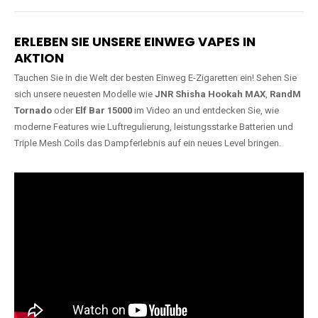
Lange Haltbarkeit
Hochwertige
Verarbeitung
Unsere Vapes sind in Varianten
mit
5000, 10000, 20000 oder
Unsere Modelle bestehen aus
sogar 40000 Zügen
erhältlich
robusten Materialien und
und bieten eine langanhaltende
garantieren ein sicheres,
Nutzung mit leistungsstarken
zuverlässiges und intensives
Akkus.
Dampferlebnis.
ERLEBEN SIE UNSERE EINWEG VAPES IN
AKTION
Tauchen Sie in die Welt der besten Einweg E-Zigaretten ein! Sehen Sie
sich unsere neuesten Modelle wie
JNR Shisha Hookah MAX
,
RandM
Tornado
oder
Elf Bar 15000
im Video an und entdecken Sie, wie
moderne Features wie Luftregulierung, leistungsstarke Batterien und
Triple Mesh Coils das Dampferlebnis auf ein neues Level bringen.