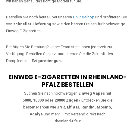
starke Alternative zu herkömmlichen Zigaretten.
Jetzt Ihre Lieblings-Vape in Altenhof
bestellen
Warten Sie nicht länger!
Ezigarettenguru
ist zurück, und wir bringen
Ihnen die besten Einweg Vapes direkt nach Deutschland. Egal, ob Sie
eine JNR Shisha Hookah MAX oder eine Elf Bar 5000
bevorzugen,
wir haben genau das richtige Modell für Sie.
Bestellen Sie noch heute über unseren
Online-Shop
und profitieren Sie
von
schneller Lieferung
sowie den besten Preisen für hochwertige
Einweg E-Zigaretten.
Benötigen Sie Beratung? Unser Team steht Ihnen jederzeit zur
Verfügung. Bestellen Sie jetzt und erleben Sie die Zukunft des
Dampfens mit
Ezigarettenguru
!