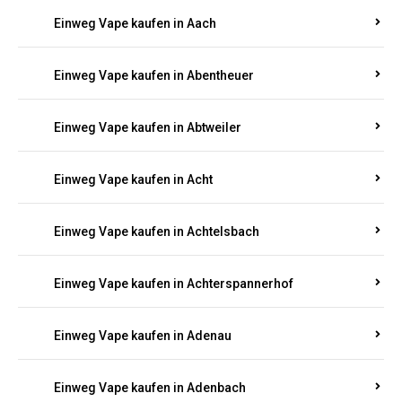
EINWEG E-ZIGARETTEN IN RHEINLAND-
PFALZ BESTELLEN
Suchen Sie nach hochwertigen
Einweg Vapes
mit
5000, 10000 oder 20000 Zügen
? Entdecken Sie die
besten Marken wie
JNR, Elf Bar, RandM, Mosmo,
Adalya
und mehr – mit Versand direkt nach
Rheinland-Pfalz.
Einweg Vape kaufen in Aach
Einweg Vape kaufen in Abentheuer
Einweg Vape kaufen in Abtweiler
Einweg Vape kaufen in Acht