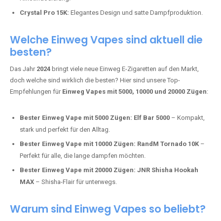
Mosmo Storm X Max:
Fortschrittliche Mesh-Technologie für
intensivere Aromen.
Adalya Einweg Vapes:
Perfekt für Fans von Premium-Shisha-
Tabak.
Fumot Tornado Music 30K:
Einweg Vape mit integriertem
Lautsprecher für ein einzigartiges Erlebnis.
Vozol Star 10K:
Hochwertige Verarbeitung, starke
Nikotindosierung.
Crystal Pro 15K:
Elegantes Design und satte Dampfproduktion.
Welche Einweg Vapes sind aktuell die
besten?
Das Jahr
2024
bringt viele neue Einweg E-Zigaretten auf den Markt,
doch welche sind wirklich die besten? Hier sind unsere Top-
Empfehlungen für
Einweg Vapes mit 5000, 10000 und 20000 Zügen
:
Bester Einweg Vape mit 5000 Zügen:
Elf Bar 5000
– Kompakt,