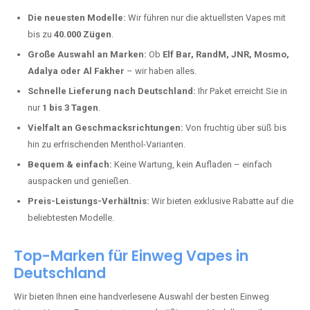
Warum unsere Einweg Vapes in
Altenhof kaufen?
Deutschland erlebt einen regelrechten Boom der Einweg E-Zigaretten.
In Städten wie
Altenhof
setzen immer mehr Dampfer auf moderne
Vapes mit hoher Kapazität, intensiven Aromen und einer einfachen
Handhabung. Hier sind die wichtigsten Gründe, warum Sie bei uns
bestellen sollten:
Die neuesten Modelle:
Wir führen nur die aktuellsten Vapes mit
bis zu
40.000 Zügen
.
Große Auswahl an Marken:
Ob
Elf Bar, RandM, JNR, Mosmo,
Adalya oder Al Fakher
– wir haben alles.
Schnelle Lieferung nach Deutschland:
Ihr Paket erreicht Sie in
nur
1 bis 3 Tagen
.
Vielfalt an Geschmacksrichtungen:
Von fruchtig über süß bis
hin zu erfrischenden Menthol-Varianten.
Bequem & einfach:
Keine Wartung, kein Aufladen – einfach