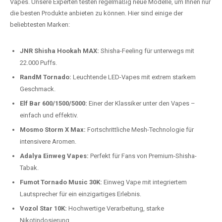
auspacken und genießen.
Preis-Leistungs-Verhältnis:
Wir bieten exklusive Rabatte auf die
beliebtesten Modelle.
Top-Marken für Einweg Vapes in
Deutschland
Wir bieten Ihnen eine handverlesene Auswahl der besten Einweg
Vapes. Unsere Experten testen regelmäßig neue Modelle, um Ihnen nur
die besten Produkte anbieten zu können. Hier sind einige der
beliebtesten Marken:
JNR Shisha Hookah MAX:
Shisha-Feeling für unterwegs mit
22.000 Puffs.
RandM Tornado:
Leuchtende LED-Vapes mit extrem starkem
Geschmack.
Elf Bar 600/1500/5000:
Einer der Klassiker unter den Vapes –
einfach und effektiv.