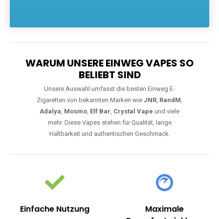
Die größte Auswahl an hochwertigen Einweg E-Zigaretten.
Einweg Vapes sind die ideale Lösung für Dampfer, die Wert auf
Komfort, starke Leistung und einfache Handhabung legen. Egal,
ob Sie eine Vape mit Nikotin suchen, eine große Auswahl an
Geschmacksrichtungen bevorzugen oder ein langlebiges
Modell mit 5000, 10000 oder 20000 Zügen wünschen – wir
haben die perfekte Auswahl. Alle Modelle bieten moderne
Technologie und ein einzigartiges Dampferlebnis.
WARUM UNSERE EINWEG VAPES SO
BELIEBT SIND
Unsere Auswahl umfasst die besten Einweg E-
Zigaretten von bekannten Marken wie
JNR
,
RandM
,
Adalya
,
Mosmo
,
Elf Bar
,
Crystal Vape
und viele
mehr. Diese Vapes stehen für Qualität, lange