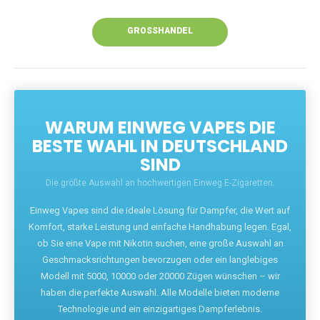
Unsere Vapes bieten intensiven Geschmack,
leistungsstarke Akkus und eine Vielzahl von
Aromen. Dank unseres schnellen Versands aus
Europa ist die Lieferung in Deutschland innerhalb
weniger Tage gewährleistet.
JETZT BESTELLEN
GROSSHANDEL
WARUM EINWEG VAPES DIE
BESTE WAHL IN DEUTSCHLAND
SIND