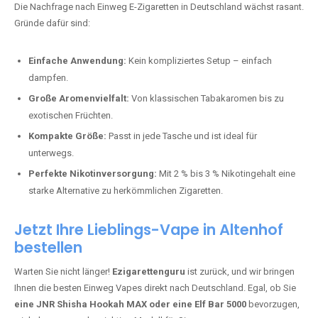
stark und perfekt für den Alltag.
Bester Einweg Vape mit 10000 Zügen:
RandM Tornado 10K
–
Perfekt für alle, die lange dampfen möchten.
Bester Einweg Vape mit 20000 Zügen:
JNR Shisha Hookah
MAX
– Shisha-Flair für unterwegs.
Warum sind Einweg Vapes so beliebt?
Die Nachfrage nach Einweg E-Zigaretten in Deutschland wächst rasant.
Gründe dafür sind:
Einfache Anwendung:
Kein kompliziertes Setup – einfach
dampfen.
Große Aromenvielfalt:
Von klassischen Tabakaromen bis zu
exotischen Früchten.
Kompakte Größe:
Passt in jede Tasche und ist ideal für
unterwegs.
Perfekte Nikotinversorgung:
Mit 2 % bis 3 % Nikotingehalt eine