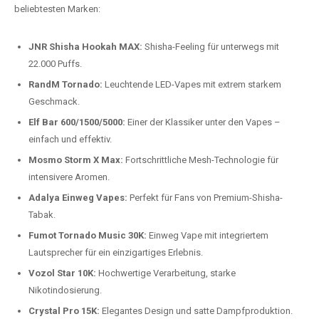
Preis-Leistungs-Verhältnis:
Wir bieten exklusive Rabatte auf die
beliebtesten Modelle.
Top-Marken für Einweg Vapes in
Deutschland
Wir bieten Ihnen eine handverlesene Auswahl der besten Einweg
Vapes. Unsere Experten testen regelmäßig neue Modelle, um Ihnen nur
die besten Produkte anbieten zu können. Hier sind einige der
beliebtesten Marken:
JNR Shisha Hookah MAX:
Shisha-Feeling für unterwegs mit
22.000 Puffs.
RandM Tornado:
Leuchtende LED-Vapes mit extrem starkem
Geschmack.
Elf Bar 600/1500/5000:
Einer der Klassiker unter den Vapes –
einfach und effektiv.
Mosmo Storm X Max:
Fortschrittliche Mesh-Technologie für
intensivere Aromen.