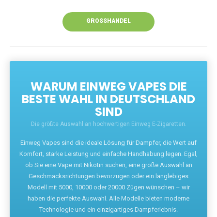
Unsere Vapes bieten intensiven Geschmack,
leistungsstarke Akkus und eine Vielzahl von
Aromen. Dank unseres schnellen Versands aus
Europa ist die Lieferung in Deutschland innerhalb
weniger Tage gewährleistet.
JETZT BESTELLEN
GROSSHANDEL
WARUM EINWEG VAPES DIE
BESTE WAHL IN DEUTSCHLAND
SIND