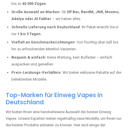
Herxheim am Berg kaufen?
Deutschland erlebt einen regelrechten Boom der Einweg E-Zigaretten.
In Städten wie
Herxheim am Berg
setzen immer mehr Dampfer auf
moderne Vapes mit hoher Kapazität, intensiven Aromen und einer
einfachen Handhabung. Hier sind die wichtigsten Gründe, warum Sie
bei uns bestellen sollten:
Die neuesten Modelle:
Wir führen nur die aktuellsten Vapes mit
bis zu
40.000 Zügen
.
Große Auswahl an Marken:
Ob
Elf Bar, RandM, JNR, Mosmo,
Adalya oder Al Fakher
– wir haben alles.
Schnelle Lieferung nach Deutschland:
Ihr Paket erreicht Sie in
nur
1 bis 3 Tagen
.
Vielfalt an Geschmacksrichtungen:
Von fruchtig über süß bis
hin zu erfrischenden Menthol-Varianten.
Bequem & einfach:
Keine Wartung, kein Aufladen – einfach
auspacken und genießen.