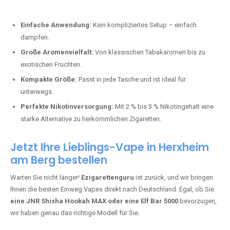
Bester Einweg Vape mit 10000 Zügen:
RandM Tornado 10K
–
Perfekt für alle, die lange dampfen möchten.
Bester Einweg Vape mit 20000 Zügen:
JNR Shisha Hookah
MAX
– Shisha-Flair für unterwegs.
Warum sind Einweg Vapes so beliebt?
Die Nachfrage nach Einweg E-Zigaretten in Deutschland wächst rasant.
Gründe dafür sind:
Einfache Anwendung:
Kein kompliziertes Setup – einfach
dampfen.
Große Aromenvielfalt:
Von klassischen Tabakaromen bis zu
exotischen Früchten.
Kompakte Größe:
Passt in jede Tasche und ist ideal für
unterwegs.
Perfekte Nikotinversorgung:
Mit 2 % bis 3 % Nikotingehalt eine
starke Alternative zu herkömmlichen Zigaretten.