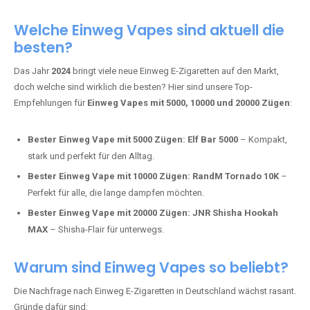
Adalya Einweg Vapes:
Perfekt für Fans von Premium-Shisha-
Tabak.
Fumot Tornado Music 30K:
Einweg Vape mit integriertem
Lautsprecher für ein einzigartiges Erlebnis.
Vozol Star 10K:
Hochwertige Verarbeitung, starke
Nikotindosierung.
Crystal Pro 15K:
Elegantes Design und satte Dampfproduktion.
Welche Einweg Vapes sind aktuell die
besten?
Das Jahr
2024
bringt viele neue Einweg E-Zigaretten auf den Markt,
doch welche sind wirklich die besten? Hier sind unsere Top-
Empfehlungen für
Einweg Vapes mit 5000, 10000 und 20000 Zügen
:
Bester Einweg Vape mit 5000 Zügen:
Elf Bar 5000
– Kompakt,
stark und perfekt für den Alltag.