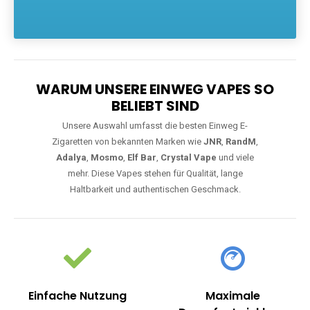
Die größte Auswahl an hochwertigen Einweg E-Zigaretten.
Einweg Vapes sind die ideale Lösung für Dampfer, die Wert auf
Komfort, starke Leistung und einfache Handhabung legen. Egal,
ob Sie eine Vape mit Nikotin suchen, eine große Auswahl an
Geschmacksrichtungen bevorzugen oder ein langlebiges
Modell mit 5000, 10000 oder 20000 Zügen wünschen – wir
haben die perfekte Auswahl. Alle Modelle bieten moderne
Technologie und ein einzigartiges Dampferlebnis.
WARUM UNSERE EINWEG VAPES SO
BELIEBT SIND
Unsere Auswahl umfasst die besten Einweg E-
Zigaretten von bekannten Marken wie
JNR
,
RandM
,
Adalya
,
Mosmo
,
Elf Bar
,
Crystal Vape
und viele
mehr. Diese Vapes stehen für Qualität, lange