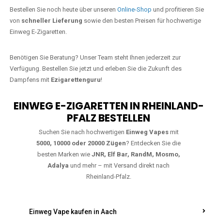
Jetzt Ihre Lieblings-Vape in Herxheim
am Berg bestellen
Warten Sie nicht länger!
Ezigarettenguru
ist zurück, und wir bringen
Ihnen die besten Einweg Vapes direkt nach Deutschland. Egal, ob Sie
eine JNR Shisha Hookah MAX oder eine Elf Bar 5000
bevorzugen,
wir haben genau das richtige Modell für Sie.
Bestellen Sie noch heute über unseren
Online-Shop
und profitieren Sie
von
schneller Lieferung
sowie den besten Preisen für hochwertige
Einweg E-Zigaretten.
Benötigen Sie Beratung? Unser Team steht Ihnen jederzeit zur
Verfügung. Bestellen Sie jetzt und erleben Sie die Zukunft des
Dampfens mit
Ezigarettenguru
!
EINWEG E-ZIGARETTEN IN RHEINLAND-
PFALZ BESTELLEN