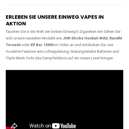
Lange Haltbarkeit
Hochwertige
Verarbeitung
Unsere Vapes sind in Varianten
mit
5000, 10000, 20000 oder
Unsere Modelle bestehen aus
sogar 40000 Zügen
erhältlich
robusten Materialien und
und bieten eine langanhaltende
garantieren ein sicheres,
Nutzung mit leistungsstarken
zuverlässiges und intensives
Akkus.
Dampferlebnis.
ERLEBEN SIE UNSERE EINWEG VAPES IN
AKTION
Tauchen Sie in die Welt der besten Einweg E-Zigaretten ein! Sehen Sie
sich unsere neuesten Modelle wie
JNR Shisha Hookah MAX
,
RandM
Tornado
oder
Elf Bar 15000
im Video an und entdecken Sie, wie
moderne Features wie Luftregulierung, leistungsstarke Batterien und
Triple Mesh Coils das Dampferlebnis auf ein neues Level bringen.