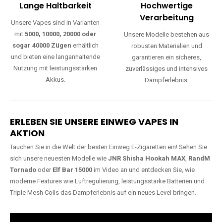
Lange Haltbarkeit
Hochwertige
Verarbeitung
Unsere Vapes sind in Varianten
mit
5000, 10000, 20000 oder
Unsere Modelle bestehen aus
sogar 40000 Zügen
erhältlich
robusten Materialien und
und bieten eine langanhaltende
garantieren ein sicheres,
Nutzung mit leistungsstarken
zuverlässiges und intensives
Akkus.
Dampferlebnis.
ERLEBEN SIE UNSERE EINWEG VAPES IN
AKTION
Tauchen Sie in die Welt der besten Einweg E-Zigaretten ein! Sehen Sie
sich unsere neuesten Modelle wie
JNR Shisha Hookah MAX
,
RandM
Tornado
oder
Elf Bar 15000
im Video an und entdecken Sie, wie
moderne Features wie Luftregulierung, leistungsstarke Batterien und
Triple Mesh Coils das Dampferlebnis auf ein neues Level bringen.