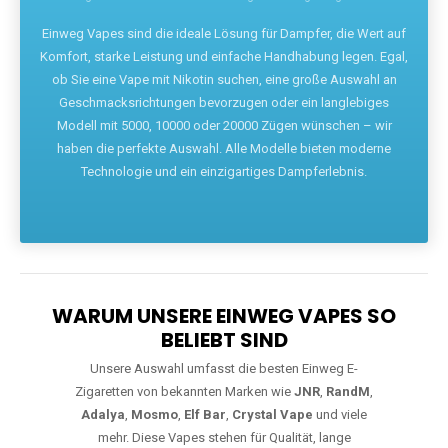
Die größte Auswahl an hochwertigen Einweg E-Zigaretten.
Einweg Vapes sind die ideale Lösung für Dampfer, die Wert auf
Komfort, starke Leistung und einfache Handhabung legen. Egal,
ob Sie eine Vape mit Nikotin suchen, eine große Auswahl an
Geschmacksrichtungen bevorzugen oder ein langlebiges
Modell mit 5000, 10000 oder 20000 Zügen wünschen – wir
haben die perfekte Auswahl. Alle Modelle bieten moderne
Technologie und ein einzigartiges Dampferlebnis.
WARUM UNSERE EINWEG VAPES SO
BELIEBT SIND
Unsere Auswahl umfasst die besten Einweg E-
Zigaretten von bekannten Marken wie
JNR
,
RandM
,
Adalya
,
Mosmo
,
Elf Bar
,
Crystal Vape
und viele
mehr. Diese Vapes stehen für Qualität, lange