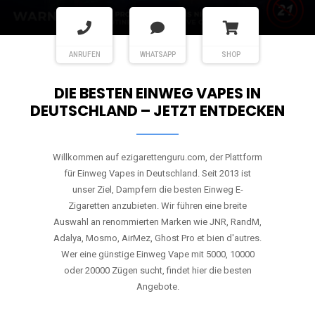
ANRUFEN
WHATSAPP
SHOP
DIE BESTEN EINWEG VAPES IN
DEUTSCHLAND – JETZT ENTDECKEN
Willkommen auf ezigarettenguru.com, der Plattform
für Einweg Vapes in Deutschland. Seit 2013 ist
unser Ziel, Dampfern die besten Einweg E-
Zigaretten anzubieten. Wir führen eine breite
Auswahl an renommierten Marken wie JNR, RandM,
Adalya, Mosmo, AirMez, Ghost Pro et bien d'autres.
Wer eine günstige Einweg Vape mit 5000, 10000
oder 20000 Zügen sucht, findet hier die besten
Angebote.