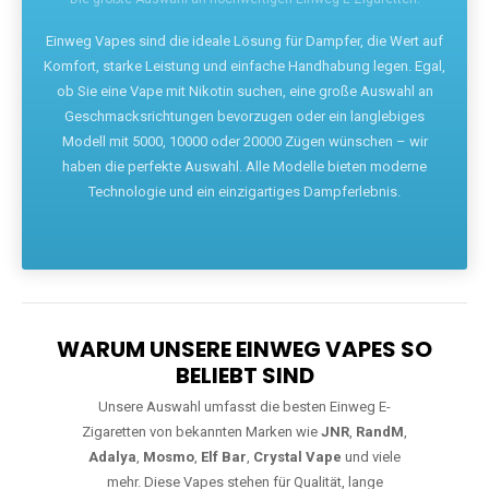
Die größte Auswahl an hochwertigen Einweg E-Zigaretten.
Einweg Vapes sind die ideale Lösung für Dampfer, die Wert auf
Komfort, starke Leistung und einfache Handhabung legen. Egal,
ob Sie eine Vape mit Nikotin suchen, eine große Auswahl an
Geschmacksrichtungen bevorzugen oder ein langlebiges
Modell mit 5000, 10000 oder 20000 Zügen wünschen – wir
haben die perfekte Auswahl. Alle Modelle bieten moderne
Technologie und ein einzigartiges Dampferlebnis.
WARUM UNSERE EINWEG VAPES SO
BELIEBT SIND
Unsere Auswahl umfasst die besten Einweg E-
Zigaretten von bekannten Marken wie
JNR
,
RandM
,
Adalya
,
Mosmo
,
Elf Bar
,
Crystal Vape
und viele
mehr. Diese Vapes stehen für Qualität, lange