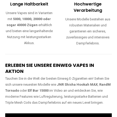
Lange Haltbarkeit
Hochwertige
Verarbeitung
Unsere Vapes sind in Varianten
mit
5000, 10000, 20000 oder
Unsere Modelle bestehen aus
sogar 40000 Zügen
erhältlich
robusten Materialien und
und bieten eine langanhaltende
garantieren ein sicheres,
Nutzung mit leistungsstarken
zuverlässiges und intensives
Akkus.
Dampferlebnis.
ERLEBEN SIE UNSERE EINWEG VAPES IN
AKTION
Tauchen Sie in die Welt der besten Einweg E-Zigaretten ein! Sehen Sie
sich unsere neuesten Modelle wie
JNR Shisha Hookah MAX
,
RandM
Tornado
oder
Elf Bar 15000
im Video an und entdecken Sie, wie
moderne Features wie Luftregulierung, leistungsstarke Batterien und
Triple Mesh Coils das Dampferlebnis auf ein neues Level bringen.