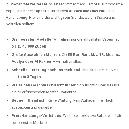
In Städten wie
Weitersburg
setzen immer mehr Dampfer auf moderne
Vapes mit hoher Kapazität, intensiven Aromen und einer einfachen
Handhabung. Hier sind die wichtigsten Gründe, warum Sie bei uns
bestellen sollten:
Die neuesten Modelle:
Wir führen nur die aktuellsten Vapes mit
bis zu
40.000 Zügen
.
Große Auswahl an Marken:
Ob
Elf Bar, RandM, JNR, Mosmo,
Adalya oder Al Fakher
– wir haben alles.
Schnelle Lieferung nach Deutschland:
Ihr Paket erreicht Sie in
nur
1 bis 3 Tagen
.
Vielfalt an Geschmacksrichtungen:
Von fruchtig über süß bis
hin zu erfrischenden Menthol-Varianten.
Bequem & einfach:
Keine Wartung, kein Aufladen – einfach
auspacken und genießen.
Preis-Leistungs-Verhältnis:
Wir bieten exklusive Rabatte auf die
beliebtesten Modelle.