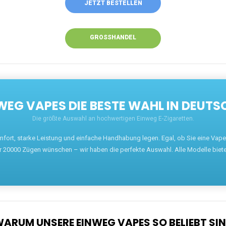
JETZT BESTELLEN
GROSSHANDEL
EG VAPES DIE BESTE WAHL IN DEUTS
Die größte Auswahl an hochwertigen Einweg E-Zigaretten.
mfort, starke Leistung und einfache Handhabung legen. Egal, ob Sie eine Va
r 20000 Zügen wünschen – wir haben die perfekte Auswahl. Alle Modelle biet
ARUM UNSERE EINWEG VAPES SO BELIEBT SI