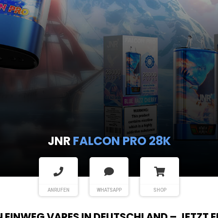
JNR
FALCON PRO 28K
ANRUFEN
WHATSAPP
SHOP
EN EINWEG VAPES IN DEUTSCHLAND – JETZT 