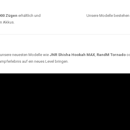
0000 Zügen
erhältlich und
Unsere Modelle bestehen a
en Akkus.
ch unsere neuesten Modelle wie
JNR Shisha Hookah MAX
,
RandM Tornado
o
ampferlebnis auf ein neues Level bringen.