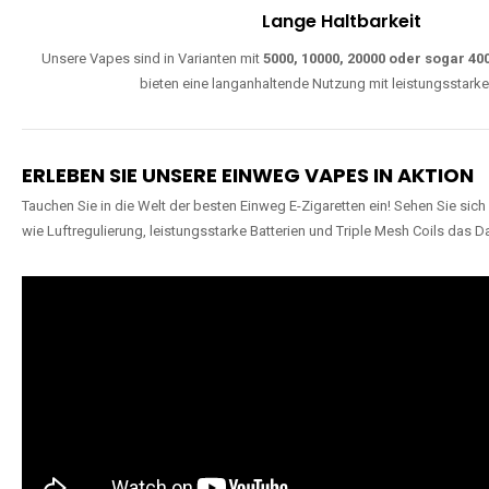
Lange Haltbarkeit
Unsere Vapes sind in Varianten mit
5000, 10000, 20000 oder sogar 4
bieten eine langanhaltende Nutzung mit leistungsstark
ERLEBEN SIE UNSERE EINWEG VAPES IN AKTION
Tauchen Sie in die Welt der besten Einweg E-Zigaretten ein! Sehen Sie si
wie Luftregulierung, leistungsstarke Batterien und Triple Mesh Coils das D