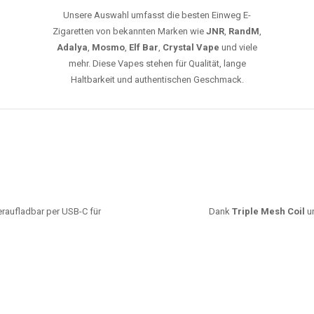
Unsere Auswahl umfasst die besten Einweg E-
Zigaretten von bekannten Marken wie
JNR
,
RandM
,
Adalya
,
Mosmo
,
Elf Bar
,
Crystal Vape
und viele
mehr. Diese Vapes stehen für Qualität, lange
Haltbarkeit und authentischen Geschmack.
deraufladbar per USB-C für
Dank
Triple Mesh Coil
un