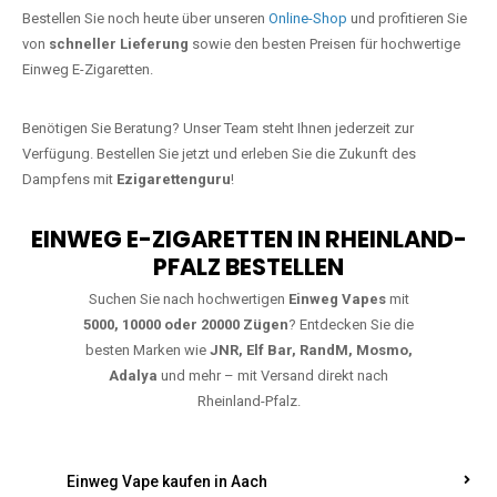
Jetzt Ihre Lieblings-Vape in
Eppelsheim bestellen
Warten Sie nicht länger!
Ezigarettenguru
ist zurück, und wir bringen
Ihnen die besten Einweg Vapes direkt nach Deutschland. Egal, ob Sie
eine JNR Shisha Hookah MAX oder eine Elf Bar 5000
bevorzugen,
wir haben genau das richtige Modell für Sie.
Bestellen Sie noch heute über unseren
Online-Shop
und profitieren Sie
von
schneller Lieferung
sowie den besten Preisen für hochwertige
Einweg E-Zigaretten.
Benötigen Sie Beratung? Unser Team steht Ihnen jederzeit zur
Verfügung. Bestellen Sie jetzt und erleben Sie die Zukunft des
Dampfens mit
Ezigarettenguru
!
EINWEG E-ZIGARETTEN IN RHEINLAND-
PFALZ BESTELLEN