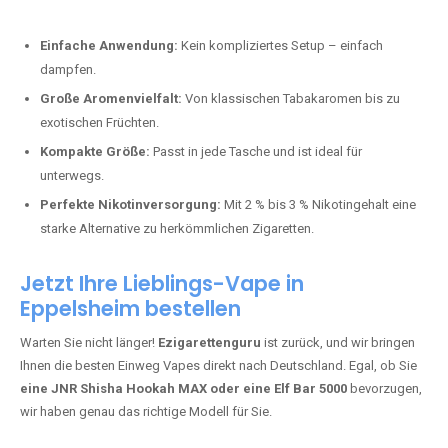
Perfekt für alle, die lange dampfen möchten.
Bester Einweg Vape mit 20000 Zügen:
JNR Shisha Hookah
MAX
– Shisha-Flair für unterwegs.
Warum sind Einweg Vapes so beliebt?
Die Nachfrage nach Einweg E-Zigaretten in Deutschland wächst rasant.
Gründe dafür sind:
Einfache Anwendung:
Kein kompliziertes Setup – einfach
dampfen.
Große Aromenvielfalt:
Von klassischen Tabakaromen bis zu
exotischen Früchten.
Kompakte Größe:
Passt in jede Tasche und ist ideal für
unterwegs.
Perfekte Nikotinversorgung:
Mit 2 % bis 3 % Nikotingehalt eine
starke Alternative zu herkömmlichen Zigaretten.