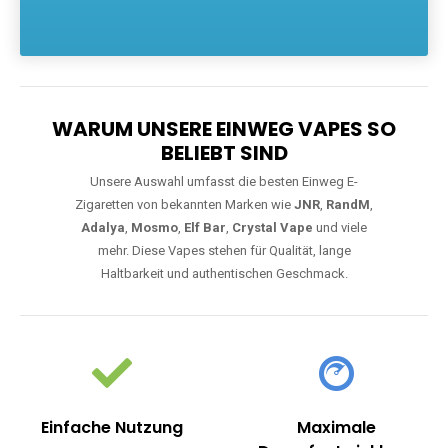
Die größte Auswahl an hochwertigen Einweg E-Zigaretten.
Einweg Vapes sind die ideale Lösung für Dampfer, die Wert auf
Komfort, starke Leistung und einfache Handhabung legen. Egal,
ob Sie eine Vape mit Nikotin suchen, eine große Auswahl an
Geschmacksrichtungen bevorzugen oder ein langlebiges
Modell mit 5000, 10000 oder 20000 Zügen wünschen – wir
haben die perfekte Auswahl. Alle Modelle bieten moderne
Technologie und ein einzigartiges Dampferlebnis.
WARUM UNSERE EINWEG VAPES SO
BELIEBT SIND
Unsere Auswahl umfasst die besten Einweg E-
Zigaretten von bekannten Marken wie
JNR
,
RandM
,
Adalya
,
Mosmo
,
Elf Bar
,
Crystal Vape
und viele
mehr. Diese Vapes stehen für Qualität, lange