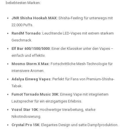
beliebtesten Modelle.
Top-Marken für Einweg Vapes in
Deutschland
Wir bieten Ihnen eine handverlesene Auswahl der besten Einweg
Vapes. Unsere Experten testen regelmäßig neue Modelle, um Ihnen nur
die besten Produkte anbieten zu können. Hier sind einige der
beliebtesten Marken:
JNR Shisha Hookah MAX:
Shisha-Feeling für unterwegs mit
22.000 Puffs.
RandM Tornado:
Leuchtende LED-Vapes mit extrem starkem
Geschmack.
Elf Bar 600/1500/5000:
Einer der Klassiker unter den Vapes –
einfach und effektiv.
Mosmo Storm X Max:
Fortschrittliche Mesh-Technologie für
intensivere Aromen.