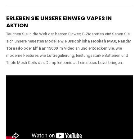
Lange Haltbarkeit
Hochwertige
Verarbeitung
Unsere Vapes sind in Varianten
mit
5000, 10000, 20000 oder
Unsere Modelle bestehen aus
sogar 40000 Zügen
erhältlich
robusten Materialien und
und bieten eine langanhaltende
garantieren ein sicheres,
Nutzung mit leistungsstarken
zuverlässiges und intensives
Akkus.
Dampferlebnis.
ERLEBEN SIE UNSERE EINWEG VAPES IN
AKTION
Tauchen Sie in die Welt der besten Einweg E-Zigaretten ein! Sehen Sie
sich unsere neuesten Modelle wie
JNR Shisha Hookah MAX
,
RandM
Tornado
oder
Elf Bar 15000
im Video an und entdecken Sie, wie
moderne Features wie Luftregulierung, leistungsstarke Batterien und
Triple Mesh Coils das Dampferlebnis auf ein neues Level bringen.