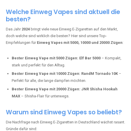
Adalya Einweg Vapes:
Perfekt für Fans von Premium-Shisha-
Tabak.
Fumot Tornado Music 30K:
Einweg Vape mit integriertem
Lautsprecher für ein einzigartiges Erlebnis.
Vozol Star 10K:
Hochwertige Verarbeitung, starke
Nikotindosierung.
Crystal Pro 15K:
Elegantes Design und satte Dampfproduktion.
Welche Einweg Vapes sind aktuell die
besten?
Das Jahr
2024
bringt viele neue Einweg E-Zigaretten auf den Markt,
doch welche sind wirklich die besten? Hier sind unsere Top-
Empfehlungen für
Einweg Vapes mit 5000, 10000 und 20000 Zügen
:
Bester Einweg Vape mit 5000 Zügen:
Elf Bar 5000
– Kompakt,
stark und perfekt für den Alltag.
Bester Einweg Vape mit 10000 Zügen:
RandM Tornado 10K
–