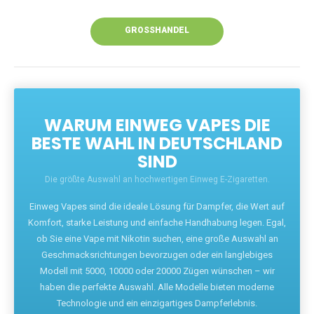
Unsere Vapes bieten intensiven Geschmack,
leistungsstarke Akkus und eine Vielzahl von
Aromen. Dank unseres schnellen Versands aus
Europa ist die Lieferung in Deutschland innerhalb
weniger Tage gewährleistet.
JETZT BESTELLEN
GROSSHANDEL
WARUM EINWEG VAPES DIE
BESTE WAHL IN DEUTSCHLAND
SIND