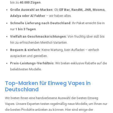
Eppelsheim kaufen?
Deutschland erlebt einen regelrechten Boom der Einweg E-Zigaretten.
In Städten wie
Eppelsheim
setzen immer mehr Dampfer auf moderne
Vapes mit hoher Kapazität, intensiven Aromen und einer einfachen
Handhabung. Hier sind die wichtigsten Gründe, warum Sie bei uns
bestellen sollten:
Die neuesten Modelle:
Wir führen nur die aktuellsten Vapes mit
bis zu
40.000 Zügen
.
Große Auswahl an Marken:
Ob
Elf Bar, RandM, JNR, Mosmo,
Adalya oder Al Fakher
– wir haben alles.
Schnelle Lieferung nach Deutschland:
Ihr Paket erreicht Sie in
nur
1 bis 3 Tagen
.
Vielfalt an Geschmacksrichtungen:
Von fruchtig über süß bis
hin zu erfrischenden Menthol-Varianten.
Bequem & einfach:
Keine Wartung, kein Aufladen – einfach
auspacken und genießen.
Preis-Leistungs-Verhältnis:
Wir bieten exklusive Rabatte auf die