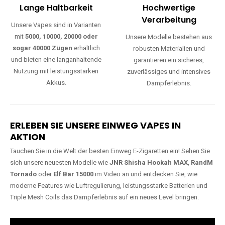
Lange Haltbarkeit
Hochwertige
Verarbeitung
Unsere Vapes sind in Varianten
mit
5000, 10000, 20000 oder
Unsere Modelle bestehen aus
sogar 40000 Zügen
erhältlich
robusten Materialien und
und bieten eine langanhaltende
garantieren ein sicheres,
Nutzung mit leistungsstarken
zuverlässiges und intensives
Akkus.
Dampferlebnis.
ERLEBEN SIE UNSERE EINWEG VAPES IN
AKTION
Tauchen Sie in die Welt der besten Einweg E-Zigaretten ein! Sehen Sie
sich unsere neuesten Modelle wie
JNR Shisha Hookah MAX
,
RandM
Tornado
oder
Elf Bar 15000
im Video an und entdecken Sie, wie
moderne Features wie Luftregulierung, leistungsstarke Batterien und
Triple Mesh Coils das Dampferlebnis auf ein neues Level bringen.