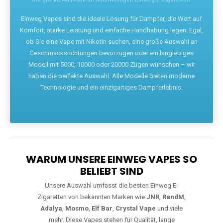
Die größte Auswahl an hochwertigen Einweg E-Zigaretten.
Einweg Vapes sind die ideale Lösung für Dampfer, die Wert auf
Komfort, starke Leistung und einfache Handhabung legen. Egal,
ob Sie eine Vape mit Nikotin suchen, eine große Auswahl an
Geschmacksrichtungen bevorzugen oder ein langlebiges
Modell mit 5000, 10000 oder 20000 Zügen wünschen – wir
haben die perfekte Auswahl. Alle Modelle bieten moderne
Technologie und ein einzigartiges Dampferlebnis.
WARUM UNSERE EINWEG VAPES SO
BELIEBT SIND
Unsere Auswahl umfasst die besten Einweg E-
Zigaretten von bekannten Marken wie
JNR
,
RandM
,
Adalya
,
Mosmo
,
Elf Bar
,
Crystal Vape
und viele
mehr. Diese Vapes stehen für Qualität, lange