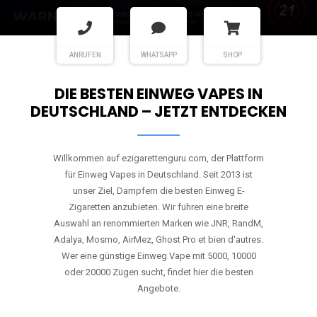
ANRUFEN
WHATSAPP
SHOP
DIE BESTEN EINWEG VAPES IN
DEUTSCHLAND – JETZT ENTDECKEN
Willkommen auf ezigarettenguru.com, der Plattform
für Einweg Vapes in Deutschland. Seit 2013 ist
unser Ziel, Dampfern die besten Einweg E-
Zigaretten anzubieten. Wir führen eine breite
Auswahl an renommierten Marken wie JNR, RandM,
Adalya, Mosmo, AirMez, Ghost Pro et bien d'autres.
Wer eine günstige Einweg Vape mit 5000, 10000
oder 20000 Zügen sucht, findet hier die besten
Angebote.