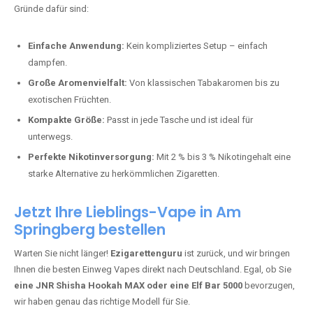
Bester Einweg Vape mit 10000 Zügen:
RandM Tornado 10K
–
Perfekt für alle, die lange dampfen möchten.
Bester Einweg Vape mit 20000 Zügen:
JNR Shisha Hookah
MAX
– Shisha-Flair für unterwegs.
Warum sind Einweg Vapes so beliebt?
Die Nachfrage nach Einweg E-Zigaretten in Deutschland wächst rasant.
Gründe dafür sind:
Einfache Anwendung:
Kein kompliziertes Setup – einfach
dampfen.
Große Aromenvielfalt:
Von klassischen Tabakaromen bis zu
exotischen Früchten.
Kompakte Größe:
Passt in jede Tasche und ist ideal für
unterwegs.
Perfekte Nikotinversorgung:
Mit 2 % bis 3 % Nikotingehalt eine
starke Alternative zu herkömmlichen Zigaretten.