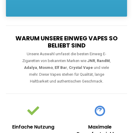
Die größte Auswahl an hochwertigen Einweg E-Zigaretten.
Einweg Vapes sind die ideale Lösung für Dampfer, die Wert auf
Komfort, starke Leistung und einfache Handhabung legen. Egal,
ob Sie eine Vape mit Nikotin suchen, eine große Auswahl an
Geschmacksrichtungen bevorzugen oder ein langlebiges
Modell mit 5000, 10000 oder 20000 Zügen wünschen – wir
haben die perfekte Auswahl. Alle Modelle bieten moderne
Technologie und ein einzigartiges Dampferlebnis.
WARUM UNSERE EINWEG VAPES SO
BELIEBT SIND
Unsere Auswahl umfasst die besten Einweg E-
Zigaretten von bekannten Marken wie
JNR
,
RandM
,
Adalya
,
Mosmo
,
Elf Bar
,
Crystal Vape
und viele
mehr. Diese Vapes stehen für Qualität, lange