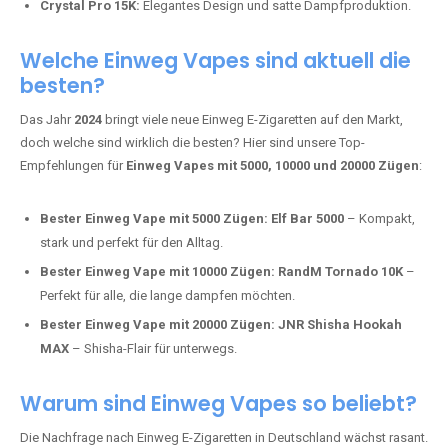
intensivere Aromen.
Adalya Einweg Vapes:
Perfekt für Fans von Premium-Shisha-
Tabak.
Fumot Tornado Music 30K:
Einweg Vape mit integriertem
Lautsprecher für ein einzigartiges Erlebnis.
Vozol Star 10K:
Hochwertige Verarbeitung, starke
Nikotindosierung.
Crystal Pro 15K:
Elegantes Design und satte Dampfproduktion.
Welche Einweg Vapes sind aktuell die
besten?
Das Jahr
2024
bringt viele neue Einweg E-Zigaretten auf den Markt,
doch welche sind wirklich die besten? Hier sind unsere Top-
Empfehlungen für
Einweg Vapes mit 5000, 10000 und 20000 Zügen
:
Bester Einweg Vape mit 5000 Zügen:
Elf Bar 5000
– Kompakt,
stark und perfekt für den Alltag.