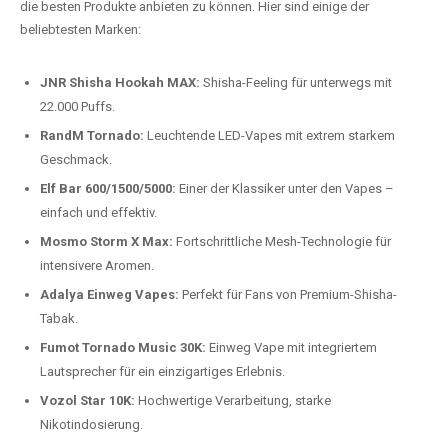
Preis-Leistungs-Verhältnis:
Wir bieten exklusive Rabatte auf die
beliebtesten Modelle.
Top-Marken für Einweg Vapes in
Deutschland
Wir bieten Ihnen eine handverlesene Auswahl der besten Einweg
Vapes. Unsere Experten testen regelmäßig neue Modelle, um Ihnen nur
die besten Produkte anbieten zu können. Hier sind einige der
beliebtesten Marken:
JNR Shisha Hookah MAX:
Shisha-Feeling für unterwegs mit
22.000 Puffs.
RandM Tornado:
Leuchtende LED-Vapes mit extrem starkem
Geschmack.
Elf Bar 600/1500/5000:
Einer der Klassiker unter den Vapes –
einfach und effektiv.
Mosmo Storm X Max:
Fortschrittliche Mesh-Technologie für