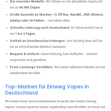
Springberg kaufen?
Deutschland erlebt einen regelrechten Boom der Einweg E-Zigaretten.
In Städten wie
Am Springberg
setzen immer mehr Dampfer auf
moderne Vapes mit hoher Kapazität, intensiven Aromen und einer
einfachen Handhabung. Hier sind die wichtigsten Gründe, warum Sie
bei uns bestellen sollten:
Die neuesten Modelle:
Wir führen nur die aktuellsten Vapes mit
bis zu
40.000 Zügen
.
Große Auswahl an Marken:
Ob
Elf Bar, RandM, JNR, Mosmo,
Adalya oder Al Fakher
– wir haben alles.
Schnelle Lieferung nach Deutschland:
Ihr Paket erreicht Sie in
nur
1 bis 3 Tagen
.
Vielfalt an Geschmacksrichtungen:
Von fruchtig über süß bis
hin zu erfrischenden Menthol-Varianten.
Bequem & einfach:
Keine Wartung, kein Aufladen – einfach
auspacken und genießen.