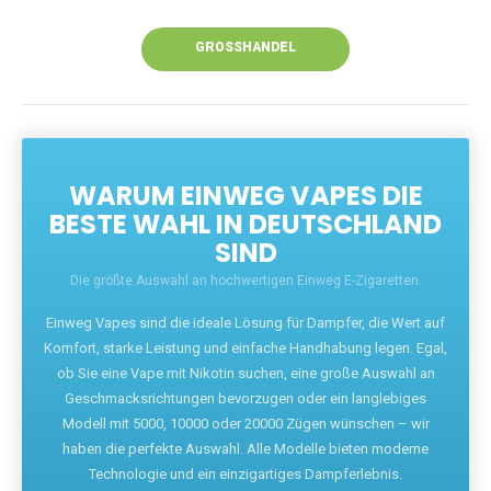
Unsere Vapes bieten intensiven Geschmack,
leistungsstarke Akkus und eine Vielzahl von
Aromen. Dank unseres schnellen Versands aus
Europa ist die Lieferung in Deutschland innerhalb
weniger Tage gewährleistet.
JETZT BESTELLEN
GROSSHANDEL
WARUM EINWEG VAPES DIE
BESTE WAHL IN DEUTSCHLAND
SIND