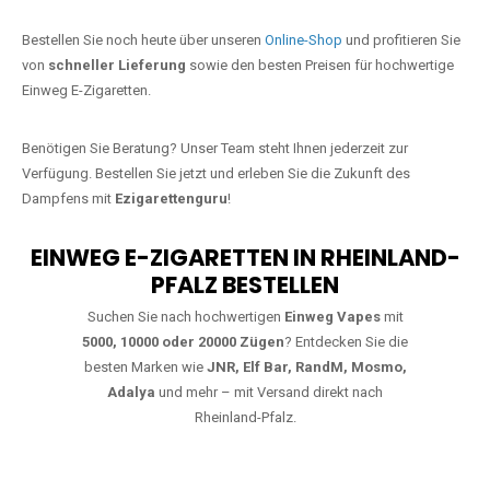
Jetzt Ihre Lieblings-Vape in Am
Springberg bestellen
Warten Sie nicht länger!
Ezigarettenguru
ist zurück, und wir bringen
Ihnen die besten Einweg Vapes direkt nach Deutschland. Egal, ob Sie
eine JNR Shisha Hookah MAX oder eine Elf Bar 5000
bevorzugen,
wir haben genau das richtige Modell für Sie.
Bestellen Sie noch heute über unseren
Online-Shop
und profitieren Sie
von
schneller Lieferung
sowie den besten Preisen für hochwertige
Einweg E-Zigaretten.
Benötigen Sie Beratung? Unser Team steht Ihnen jederzeit zur
Verfügung. Bestellen Sie jetzt und erleben Sie die Zukunft des
Dampfens mit
Ezigarettenguru
!
EINWEG E-ZIGARETTEN IN RHEINLAND-