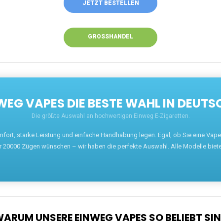
JETZT BESTELLEN
GROSSHANDEL
EG VAPES DIE BESTE WAHL IN DEUTS
Die größte Auswahl an hochwertigen Einweg E-Zigaretten.
mfort, starke Leistung und einfache Handhabung legen. Egal, ob Sie eine Va
r 20000 Zügen wünschen – wir haben die perfekte Auswahl. Alle Modelle biet
ARUM UNSERE EINWEG VAPES SO BELIEBT SI