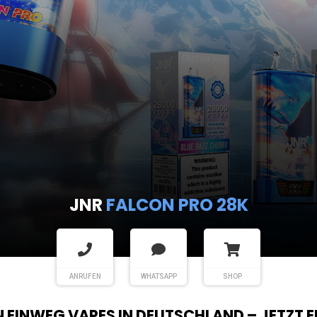
JNR
FALCON PRO 28K
ANRUFEN
WHATSAPP
SHOP
EN EINWEG VAPES IN DEUTSCHLAND – JETZT 