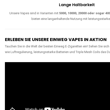
Lange Haltbarkeit
Unsere Vapes sind in Varianten mit
5000, 10000, 20000 oder sogar 4
bieten eine langanhaltende Nutzung mit leistungsstark
ERLEBEN SIE UNSERE EINWEG VAPES IN AKTION
Tauchen Sie in die Welt der besten Einweg E-Zigaretten ein! Sehen Sie si
wie Luftregulierung, leistungsstarke Batterien und Triple Mesh Coils das D