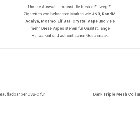
Unsere Auswahl umfasst die besten Einweg E-
Zigaretten von bekannten Marken wie
JNR
,
RandM
,
Adalya
,
Mosmo
,
Elf Bar
,
Crystal Vape
und viele
mehr. Diese Vapes stehen für Qualität, lange
Haltbarkeit und authentischen Geschmack.
deraufladbar per USB-C für
Dank
Triple Mesh Coil
un