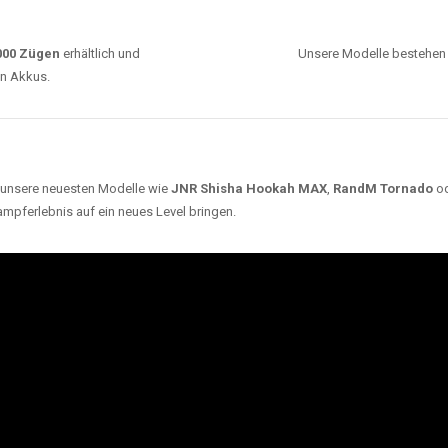
0000 Zügen
erhältlich und
Unsere Modelle bestehen a
en Akkus.
ch unsere neuesten Modelle wie
JNR Shisha Hookah MAX
,
RandM Tornado
o
ampferlebnis auf ein neues Level bringen.