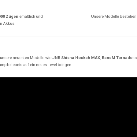
0000 Zügen
erhältlich und
Unsere Modelle bestehen a
en Akkus.
ch unsere neuesten Modelle wie
JNR Shisha Hookah MAX
,
RandM Tornado
o
ampferlebnis auf ein neues Level bringen.