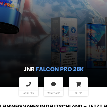
JNR
FALCON PRO 28K
ANRUFEN
WHATSAPP
SHOP
EN EINWEG VAPES IN DEUTSCHLAND – JETZT 