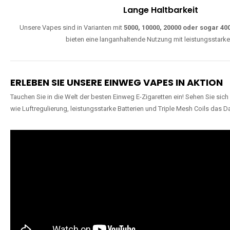
Lange Haltbarkeit
Unsere Vapes sind in Varianten mit
5000, 10000, 20000 oder sogar 4
bieten eine langanhaltende Nutzung mit leistungsstark
ERLEBEN SIE UNSERE EINWEG VAPES IN AKTION
Tauchen Sie in die Welt der besten Einweg E-Zigaretten ein! Sehen Sie si
wie Luftregulierung, leistungsstarke Batterien und Triple Mesh Coils das D