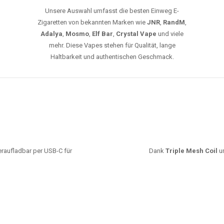
Unsere Auswahl umfasst die besten Einweg E-
Zigaretten von bekannten Marken wie
JNR
,
RandM
,
Adalya
,
Mosmo
,
Elf Bar
,
Crystal Vape
und viele
mehr. Diese Vapes stehen für Qualität, lange
Haltbarkeit und authentischen Geschmack.
deraufladbar per USB-C für
Dank
Triple Mesh Coil
un