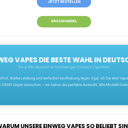
JETZT BESTELLEN
GROSSHANDEL
EG VAPES DIE BESTE WAHL IN DEUTS
Die größte Auswahl an hochwertigen Einweg E-Zigaretten.
mfort, starke Leistung und einfache Handhabung legen. Egal, ob Sie eine Va
r 20000 Zügen wünschen – wir haben die perfekte Auswahl. Alle Modelle biet
ARUM UNSERE EINWEG VAPES SO BELIEBT SI