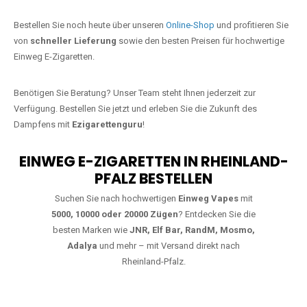
Jetzt Ihre Lieblings-Vape in
Ruppertsecken bestellen
Warten Sie nicht länger!
Ezigarettenguru
ist zurück, und wir bringen
Ihnen die besten Einweg Vapes direkt nach Deutschland. Egal, ob Sie
eine JNR Shisha Hookah MAX oder eine Elf Bar 5000
bevorzugen,
wir haben genau das richtige Modell für Sie.
Bestellen Sie noch heute über unseren
Online-Shop
und profitieren Sie
von
schneller Lieferung
sowie den besten Preisen für hochwertige
Einweg E-Zigaretten.
Benötigen Sie Beratung? Unser Team steht Ihnen jederzeit zur
Verfügung. Bestellen Sie jetzt und erleben Sie die Zukunft des
Dampfens mit
Ezigarettenguru
!
EINWEG E-ZIGARETTEN IN RHEINLAND-