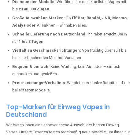
Ruppertsecken kaufen?
Deutschland erlebt einen regelrechten Boom der Einweg E-Zigaretten.
In Städten wie
Ruppertsecken
setzen immer mehr Dampfer auf
moderne Vapes mit hoher Kapazität, intensiven Aromen und einer
einfachen Handhabung. Hier sind die wichtigsten Gründe, warum Sie
bei uns bestellen sollten:
Die neuesten Modelle:
Wir führen nur die aktuellsten Vapes mit
bis zu
40.000 Zügen
.
Große Auswahl an Marken:
Ob
Elf Bar, RandM, JNR, Mosmo,
Adalya oder Al Fakher
– wir haben alles.
Schnelle Lieferung nach Deutschland:
Ihr Paket erreicht Sie in
nur
1 bis 3 Tagen
.
Vielfalt an Geschmacksrichtungen:
Von fruchtig über süß bis
hin zu erfrischenden Menthol-Varianten.
Bequem & einfach:
Keine Wartung, kein Aufladen – einfach
auspacken und genießen.