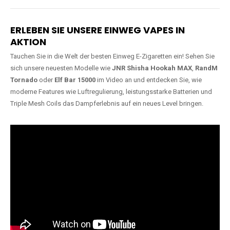
Lange Haltbarkeit
Hochwertige
Verarbeitung
Unsere Vapes sind in Varianten
mit
5000, 10000, 20000 oder
Unsere Modelle bestehen aus
sogar 40000 Zügen
erhältlich
robusten Materialien und
und bieten eine langanhaltende
garantieren ein sicheres,
Nutzung mit leistungsstarken
zuverlässiges und intensives
Akkus.
Dampferlebnis.
ERLEBEN SIE UNSERE EINWEG VAPES IN
AKTION
Tauchen Sie in die Welt der besten Einweg E-Zigaretten ein! Sehen Sie
sich unsere neuesten Modelle wie
JNR Shisha Hookah MAX
,
RandM
Tornado
oder
Elf Bar 15000
im Video an und entdecken Sie, wie
moderne Features wie Luftregulierung, leistungsstarke Batterien und
Triple Mesh Coils das Dampferlebnis auf ein neues Level bringen.