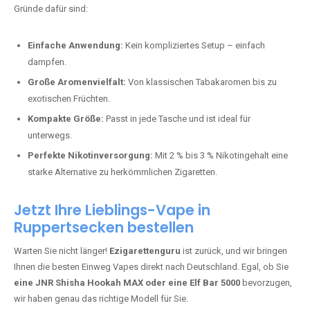
Bester Einweg Vape mit 10000 Zügen:
RandM Tornado 10K
–
Perfekt für alle, die lange dampfen möchten.
Bester Einweg Vape mit 20000 Zügen:
JNR Shisha Hookah
MAX
– Shisha-Flair für unterwegs.
Warum sind Einweg Vapes so beliebt?
Die Nachfrage nach Einweg E-Zigaretten in Deutschland wächst rasant.
Gründe dafür sind:
Einfache Anwendung:
Kein kompliziertes Setup – einfach
dampfen.
Große Aromenvielfalt:
Von klassischen Tabakaromen bis zu
exotischen Früchten.
Kompakte Größe:
Passt in jede Tasche und ist ideal für
unterwegs.
Perfekte Nikotinversorgung:
Mit 2 % bis 3 % Nikotingehalt eine
starke Alternative zu herkömmlichen Zigaretten.