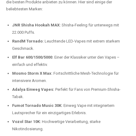
Preis-Leistungs-Verhältnis:
Wir bieten exklusive Rabatte auf die
beliebtesten Modelle.
Top-Marken für Einweg Vapes in
Deutschland
Wir bieten Ihnen eine handverlesene Auswahl der besten Einweg
Vapes. Unsere Experten testen regelmäßig neue Modelle, um Ihnen nur
die besten Produkte anbieten zu können. Hier sind einige der
beliebtesten Marken:
JNR Shisha Hookah MAX:
Shisha-Feeling für unterwegs mit
22.000 Puffs.
RandM Tornado:
Leuchtende LED-Vapes mit extrem starkem
Geschmack.
Elf Bar 600/1500/5000:
Einer der Klassiker unter den Vapes –
einfach und effektiv.
Mosmo Storm X Max:
Fortschrittliche Mesh-Technologie für