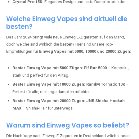
intensivere Aromen.
Adalya Einweg Vapes:
Perfekt für Fans von Premium-Shisha-
Tabak.
Fumot Tornado Music 30K:
Einweg Vape mit integriertem
Lautsprecher für ein einzigartiges Erlebnis.
Vozol Star 10K:
Hochwertige Verarbeitung, starke
Nikotindosierung.
Crystal Pro 15K:
Elegantes Design und satte Dampfproduktion.
Welche Einweg Vapes sind aktuell die
besten?
Das Jahr
2024
bringt viele neue Einweg E-Zigaretten auf den Markt,
doch welche sind wirklich die besten? Hier sind unsere Top-
Empfehlungen für
Einweg Vapes mit 5000, 10000 und 20000 Zügen
:
Bester Einweg Vape mit 5000 Zügen:
Elf Bar 5000
– Kompakt,
stark und perfekt für den Alltag.