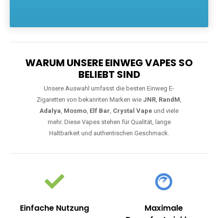
Die größte Auswahl an hochwertigen Einweg E-Zigaretten.
Einweg Vapes sind die ideale Lösung für Dampfer, die Wert auf
Komfort, starke Leistung und einfache Handhabung legen. Egal,
ob Sie eine Vape mit Nikotin suchen, eine große Auswahl an
Geschmacksrichtungen bevorzugen oder ein langlebiges
Modell mit 5000, 10000 oder 20000 Zügen wünschen – wir
haben die perfekte Auswahl. Alle Modelle bieten moderne
Technologie und ein einzigartiges Dampferlebnis.
WARUM UNSERE EINWEG VAPES SO
BELIEBT SIND
Unsere Auswahl umfasst die besten Einweg E-
Zigaretten von bekannten Marken wie
JNR
,
RandM
,
Adalya
,
Mosmo
,
Elf Bar
,
Crystal Vape
und viele
mehr. Diese Vapes stehen für Qualität, lange