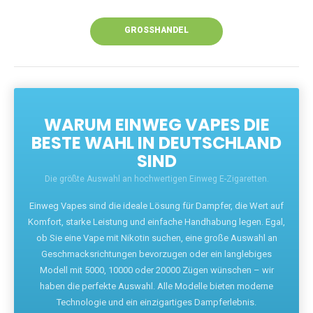
Unsere Vapes bieten intensiven Geschmack,
leistungsstarke Akkus und eine Vielzahl von
Aromen. Dank unseres schnellen Versands aus
Europa ist die Lieferung in Deutschland innerhalb
weniger Tage gewährleistet.
JETZT BESTELLEN
GROSSHANDEL
WARUM EINWEG VAPES DIE
BESTE WAHL IN DEUTSCHLAND
SIND