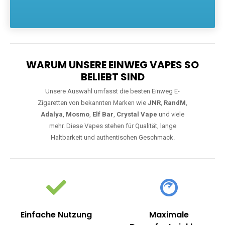
Die größte Auswahl an hochwertigen Einweg E-Zigaretten.
Einweg Vapes sind die ideale Lösung für Dampfer, die Wert auf
Komfort, starke Leistung und einfache Handhabung legen. Egal,
ob Sie eine Vape mit Nikotin suchen, eine große Auswahl an
Geschmacksrichtungen bevorzugen oder ein langlebiges
Modell mit 5000, 10000 oder 20000 Zügen wünschen – wir
haben die perfekte Auswahl. Alle Modelle bieten moderne
Technologie und ein einzigartiges Dampferlebnis.
WARUM UNSERE EINWEG VAPES SO
BELIEBT SIND
Unsere Auswahl umfasst die besten Einweg E-
Zigaretten von bekannten Marken wie
JNR
,
RandM
,
Adalya
,
Mosmo
,
Elf Bar
,
Crystal Vape
und viele
mehr. Diese Vapes stehen für Qualität, lange