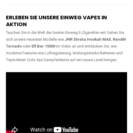
Lange Haltbarkeit
Hochwertige
Verarbeitung
Unsere Vapes sind in Varianten
mit
5000, 10000, 20000 oder
Unsere Modelle bestehen aus
sogar 40000 Zügen
erhältlich
robusten Materialien und
und bieten eine langanhaltende
garantieren ein sicheres,
Nutzung mit leistungsstarken
zuverlässiges und intensives
Akkus.
Dampferlebnis.
ERLEBEN SIE UNSERE EINWEG VAPES IN
AKTION
Tauchen Sie in die Welt der besten Einweg E-Zigaretten ein! Sehen Sie
sich unsere neuesten Modelle wie
JNR Shisha Hookah MAX
,
RandM
Tornado
oder
Elf Bar 15000
im Video an und entdecken Sie, wie
moderne Features wie Luftregulierung, leistungsstarke Batterien und
Triple Mesh Coils das Dampferlebnis auf ein neues Level bringen.