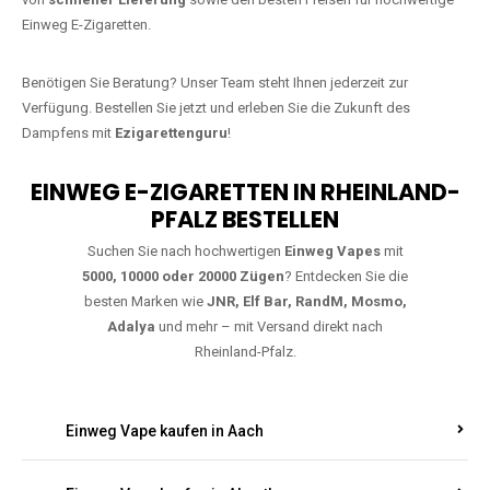
bestellen
Warten Sie nicht länger!
Ezigarettenguru
ist zurück, und wir bringen
Ihnen die besten Einweg Vapes direkt nach Deutschland. Egal, ob Sie
eine JNR Shisha Hookah MAX oder eine Elf Bar 5000
bevorzugen,
wir haben genau das richtige Modell für Sie.
Bestellen Sie noch heute über unseren
Online-Shop
und profitieren Sie
von
schneller Lieferung
sowie den besten Preisen für hochwertige
Einweg E-Zigaretten.
Benötigen Sie Beratung? Unser Team steht Ihnen jederzeit zur
Verfügung. Bestellen Sie jetzt und erleben Sie die Zukunft des
Dampfens mit
Ezigarettenguru
!
EINWEG E-ZIGARETTEN IN RHEINLAND-
PFALZ BESTELLEN
Suchen Sie nach hochwertigen
Einweg Vapes
mit