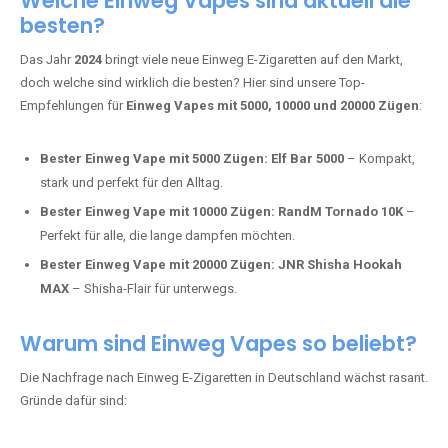
Tabak.
Fumot Tornado Music 30K:
Einweg Vape mit integriertem
Lautsprecher für ein einzigartiges Erlebnis.
Vozol Star 10K:
Hochwertige Verarbeitung, starke
Nikotindosierung.
Crystal Pro 15K:
Elegantes Design und satte Dampfproduktion.
Welche Einweg Vapes sind aktuell die
besten?
Das Jahr
2024
bringt viele neue Einweg E-Zigaretten auf den Markt,
doch welche sind wirklich die besten? Hier sind unsere Top-
Empfehlungen für
Einweg Vapes mit 5000, 10000 und 20000 Zügen
:
Bester Einweg Vape mit 5000 Zügen:
Elf Bar 5000
– Kompakt,
stark und perfekt für den Alltag.
Bester Einweg Vape mit 10000 Zügen:
RandM Tornado 10K
–
Perfekt für alle, die lange dampfen möchten.