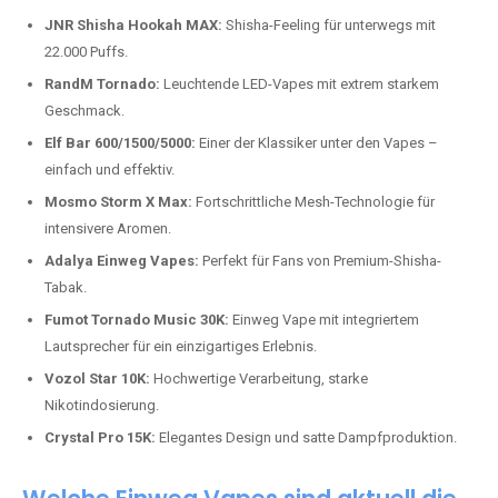
Top-Marken für Einweg Vapes in
Deutschland
Wir bieten Ihnen eine handverlesene Auswahl der besten Einweg
Vapes. Unsere Experten testen regelmäßig neue Modelle, um Ihnen nur
die besten Produkte anbieten zu können. Hier sind einige der
beliebtesten Marken:
JNR Shisha Hookah MAX:
Shisha-Feeling für unterwegs mit
22.000 Puffs.
RandM Tornado:
Leuchtende LED-Vapes mit extrem starkem
Geschmack.
Elf Bar 600/1500/5000:
Einer der Klassiker unter den Vapes –
einfach und effektiv.
Mosmo Storm X Max:
Fortschrittliche Mesh-Technologie für
intensivere Aromen.
Adalya Einweg Vapes:
Perfekt für Fans von Premium-Shisha-