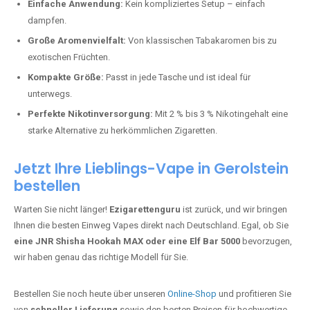
Bester Einweg Vape mit 20000 Zügen:
JNR Shisha Hookah
MAX
– Shisha-Flair für unterwegs.
Warum sind Einweg Vapes so beliebt?
Die Nachfrage nach Einweg E-Zigaretten in Deutschland wächst rasant.
Gründe dafür sind:
Einfache Anwendung:
Kein kompliziertes Setup – einfach
dampfen.
Große Aromenvielfalt:
Von klassischen Tabakaromen bis zu
exotischen Früchten.
Kompakte Größe:
Passt in jede Tasche und ist ideal für
unterwegs.
Perfekte Nikotinversorgung:
Mit 2 % bis 3 % Nikotingehalt eine
starke Alternative zu herkömmlichen Zigaretten.
Jetzt Ihre Lieblings-Vape in Gerolstein