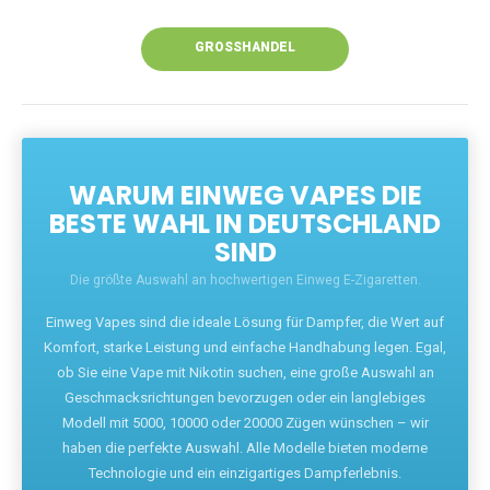
Unsere Vapes bieten intensiven Geschmack,
leistungsstarke Akkus und eine Vielzahl von
Aromen. Dank unseres schnellen Versands aus
Europa ist die Lieferung in Deutschland innerhalb
weniger Tage gewährleistet.
JETZT BESTELLEN
GROSSHANDEL
WARUM EINWEG VAPES DIE
BESTE WAHL IN DEUTSCHLAND
SIND