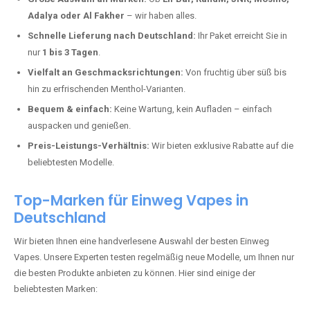
In Städten wie
Gerolstein
setzen immer mehr Dampfer auf moderne
Vapes mit hoher Kapazität, intensiven Aromen und einer einfachen
Handhabung. Hier sind die wichtigsten Gründe, warum Sie bei uns
bestellen sollten:
Die neuesten Modelle:
Wir führen nur die aktuellsten Vapes mit
bis zu
40.000 Zügen
.
Große Auswahl an Marken:
Ob
Elf Bar, RandM, JNR, Mosmo,
Adalya oder Al Fakher
– wir haben alles.
Schnelle Lieferung nach Deutschland:
Ihr Paket erreicht Sie in
nur
1 bis 3 Tagen
.
Vielfalt an Geschmacksrichtungen:
Von fruchtig über süß bis
hin zu erfrischenden Menthol-Varianten.
Bequem & einfach:
Keine Wartung, kein Aufladen – einfach
auspacken und genießen.
Preis-Leistungs-Verhältnis:
Wir bieten exklusive Rabatte auf die
beliebtesten Modelle.