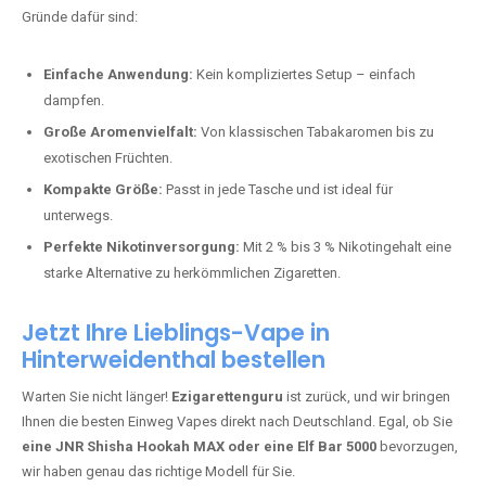
Bester Einweg Vape mit 10000 Zügen:
RandM Tornado 10K
–
Perfekt für alle, die lange dampfen möchten.
Bester Einweg Vape mit 20000 Zügen:
JNR Shisha Hookah
MAX
– Shisha-Flair für unterwegs.
Warum sind Einweg Vapes so beliebt?
Die Nachfrage nach Einweg E-Zigaretten in Deutschland wächst rasant.
Gründe dafür sind:
Einfache Anwendung:
Kein kompliziertes Setup – einfach
dampfen.
Große Aromenvielfalt:
Von klassischen Tabakaromen bis zu
exotischen Früchten.
Kompakte Größe:
Passt in jede Tasche und ist ideal für
unterwegs.
Perfekte Nikotinversorgung:
Mit 2 % bis 3 % Nikotingehalt eine
starke Alternative zu herkömmlichen Zigaretten.