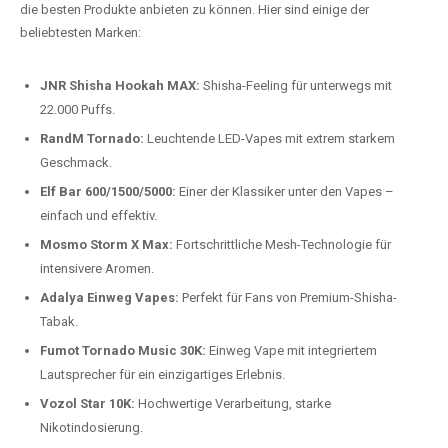
Preis-Leistungs-Verhältnis:
Wir bieten exklusive Rabatte auf die
beliebtesten Modelle.
Top-Marken für Einweg Vapes in
Deutschland
Wir bieten Ihnen eine handverlesene Auswahl der besten Einweg
Vapes. Unsere Experten testen regelmäßig neue Modelle, um Ihnen nur
die besten Produkte anbieten zu können. Hier sind einige der
beliebtesten Marken:
JNR Shisha Hookah MAX:
Shisha-Feeling für unterwegs mit
22.000 Puffs.
RandM Tornado:
Leuchtende LED-Vapes mit extrem starkem
Geschmack.
Elf Bar 600/1500/5000:
Einer der Klassiker unter den Vapes –
einfach und effektiv.
Mosmo Storm X Max:
Fortschrittliche Mesh-Technologie für