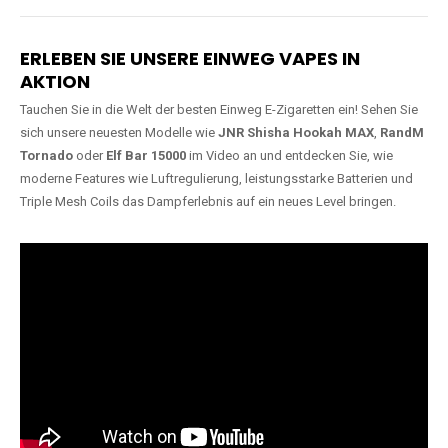
Lange Haltbarkeit
Hochwertige
Verarbeitung
Unsere Vapes sind in Varianten
mit
5000, 10000, 20000 oder
Unsere Modelle bestehen aus
sogar 40000 Zügen
erhältlich
robusten Materialien und
und bieten eine langanhaltende
garantieren ein sicheres,
Nutzung mit leistungsstarken
zuverlässiges und intensives
Akkus.
Dampferlebnis.
ERLEBEN SIE UNSERE EINWEG VAPES IN
AKTION
Tauchen Sie in die Welt der besten Einweg E-Zigaretten ein! Sehen Sie
sich unsere neuesten Modelle wie
JNR Shisha Hookah MAX
,
RandM
Tornado
oder
Elf Bar 15000
im Video an und entdecken Sie, wie
moderne Features wie Luftregulierung, leistungsstarke Batterien und
Triple Mesh Coils das Dampferlebnis auf ein neues Level bringen.