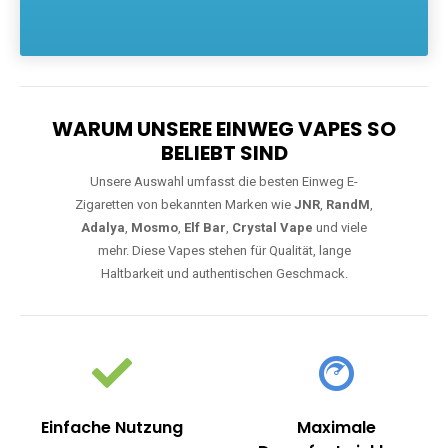
Die größte Auswahl an hochwertigen Einweg E-Zigaretten.
Einweg Vapes sind die ideale Lösung für Dampfer, die Wert auf
Komfort, starke Leistung und einfache Handhabung legen. Egal,
ob Sie eine Vape mit Nikotin suchen, eine große Auswahl an
Geschmacksrichtungen bevorzugen oder ein langlebiges
Modell mit 5000, 10000 oder 20000 Zügen wünschen – wir
haben die perfekte Auswahl. Alle Modelle bieten moderne
Technologie und ein einzigartiges Dampferlebnis.
WARUM UNSERE EINWEG VAPES SO
BELIEBT SIND
Unsere Auswahl umfasst die besten Einweg E-
Zigaretten von bekannten Marken wie
JNR
,
RandM
,
Adalya
,
Mosmo
,
Elf Bar
,
Crystal Vape
und viele
mehr. Diese Vapes stehen für Qualität, lange