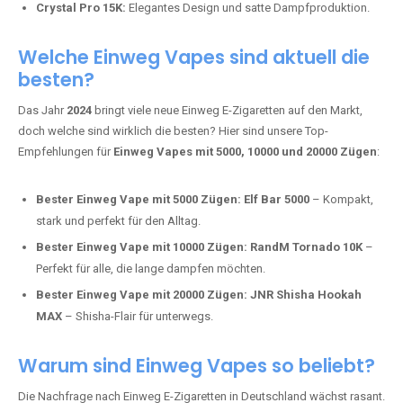
intensivere Aromen.
Adalya Einweg Vapes:
Perfekt für Fans von Premium-Shisha-
Tabak.
Fumot Tornado Music 30K:
Einweg Vape mit integriertem
Lautsprecher für ein einzigartiges Erlebnis.
Vozol Star 10K:
Hochwertige Verarbeitung, starke
Nikotindosierung.
Crystal Pro 15K:
Elegantes Design und satte Dampfproduktion.
Welche Einweg Vapes sind aktuell die
besten?
Das Jahr
2024
bringt viele neue Einweg E-Zigaretten auf den Markt,
doch welche sind wirklich die besten? Hier sind unsere Top-
Empfehlungen für
Einweg Vapes mit 5000, 10000 und 20000 Zügen
:
Bester Einweg Vape mit 5000 Zügen:
Elf Bar 5000
– Kompakt,
stark und perfekt für den Alltag.