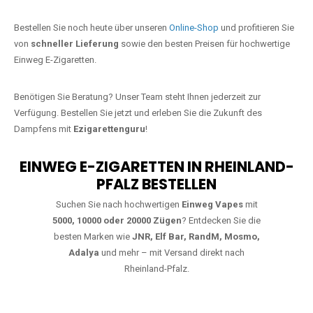
Jetzt Ihre Lieblings-Vape in
Hinterweidenthal bestellen
Warten Sie nicht länger!
Ezigarettenguru
ist zurück, und wir bringen
Ihnen die besten Einweg Vapes direkt nach Deutschland. Egal, ob Sie
eine JNR Shisha Hookah MAX oder eine Elf Bar 5000
bevorzugen,
wir haben genau das richtige Modell für Sie.
Bestellen Sie noch heute über unseren
Online-Shop
und profitieren Sie
von
schneller Lieferung
sowie den besten Preisen für hochwertige
Einweg E-Zigaretten.
Benötigen Sie Beratung? Unser Team steht Ihnen jederzeit zur
Verfügung. Bestellen Sie jetzt und erleben Sie die Zukunft des
Dampfens mit
Ezigarettenguru
!
EINWEG E-ZIGARETTEN IN RHEINLAND-