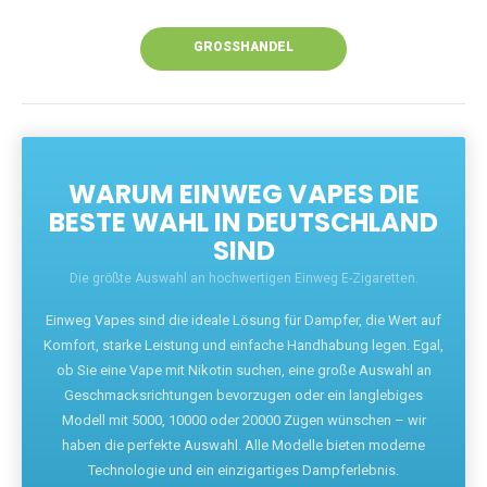
Unsere Vapes bieten intensiven Geschmack,
leistungsstarke Akkus und eine Vielzahl von
Aromen. Dank unseres schnellen Versands aus
Europa ist die Lieferung in Deutschland innerhalb
weniger Tage gewährleistet.
JETZT BESTELLEN
GROSSHANDEL
WARUM EINWEG VAPES DIE
BESTE WAHL IN DEUTSCHLAND
SIND