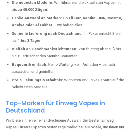
Warum unsere Einweg Vapes in
Hinterweidenthal kaufen?
Deutschland erlebt einen regelrechten Boom der Einweg E-Zigaretten.
In Städten wie
Hinterweidenthal
setzen immer mehr Dampfer auf
moderne Vapes mit hoher Kapazität, intensiven Aromen und einer
einfachen Handhabung. Hier sind die wichtigsten Gründe, warum Sie
bei uns bestellen sollten:
Die neuesten Modelle:
Wir führen nur die aktuellsten Vapes mit
bis zu
40.000 Zügen
.
Große Auswahl an Marken:
Ob
Elf Bar, RandM, JNR, Mosmo,
Adalya oder Al Fakher
– wir haben alles.
Schnelle Lieferung nach Deutschland:
Ihr Paket erreicht Sie in
nur
1 bis 3 Tagen
.
Vielfalt an Geschmacksrichtungen:
Von fruchtig über süß bis
hin zu erfrischenden Menthol-Varianten.
Bequem & einfach:
Keine Wartung, kein Aufladen – einfach
auspacken und genießen.