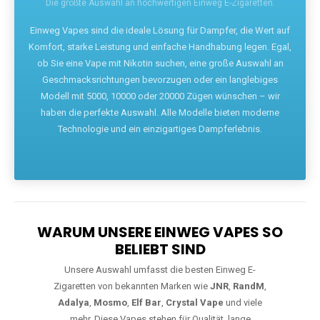
Die größte Auswahl an hochwertigen Einweg E-Zigaretten.
Einweg Vapes sind die ideale Lösung für Dampfer, die Wert auf
Komfort, starke Leistung und einfache Handhabung legen. Egal,
ob Sie eine Vape mit Nikotin suchen, eine große Auswahl an
Geschmacksrichtungen bevorzugen oder ein langlebiges
Modell mit 5000, 10000 oder 20000 Zügen wünschen – wir
haben die perfekte Auswahl. Alle Modelle bieten moderne
Technologie und ein einzigartiges Dampferlebnis.
WARUM UNSERE EINWEG VAPES SO
BELIEBT SIND
Unsere Auswahl umfasst die besten Einweg E-
Zigaretten von bekannten Marken wie
JNR
,
RandM
,
Adalya
,
Mosmo
,
Elf Bar
,
Crystal Vape
und viele
mehr. Diese Vapes stehen für Qualität, lange