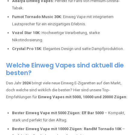
Adalya Einweg Vapes:
Perfekt für Fans von Premium-Shisha-
Tabak.
Fumot Tornado Music 30K:
Einweg Vape mit integriertem
Lautsprecher für ein einzigartiges Erlebnis.
Vozol Star 10K:
Hochwertige Verarbeitung, starke
Nikotindosierung.
Crystal Pro 15K:
Elegantes Design und satte Dampfproduktion.
Welche Einweg Vapes sind aktuell die
besten?
Das Jahr
2024
bringt viele neue Einweg E-Zigaretten auf den Markt,
doch welche sind wirklich die besten? Hier sind unsere Top-
Empfehlungen für
Einweg Vapes mit 5000, 10000 und 20000 Zügen
:
Bester Einweg Vape mit 5000 Zügen:
Elf Bar 5000
– Kompakt,
stark und perfekt für den Alltag.
Bester Einweg Vape mit 10000 Zügen:
RandM Tornado 10K
–