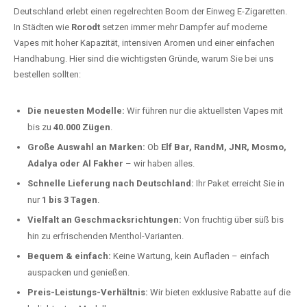
Deutschland erlebt einen regelrechten Boom der Einweg E-Zigaretten.
In Städten wie
Rorodt
setzen immer mehr Dampfer auf moderne
Vapes mit hoher Kapazität, intensiven Aromen und einer einfachen
Handhabung. Hier sind die wichtigsten Gründe, warum Sie bei uns
bestellen sollten:
Die neuesten Modelle:
Wir führen nur die aktuellsten Vapes mit
bis zu
40.000 Zügen
.
Große Auswahl an Marken:
Ob
Elf Bar, RandM, JNR, Mosmo,
Adalya oder Al Fakher
– wir haben alles.
Schnelle Lieferung nach Deutschland:
Ihr Paket erreicht Sie in
nur
1 bis 3 Tagen
.
Vielfalt an Geschmacksrichtungen:
Von fruchtig über süß bis
hin zu erfrischenden Menthol-Varianten.
Bequem & einfach:
Keine Wartung, kein Aufladen – einfach
auspacken und genießen.
Preis-Leistungs-Verhältnis:
Wir bieten exklusive Rabatte auf die