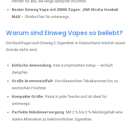
Perfekt für alle, die lange dampfen möchten.
Bester Einweg Vape mit 20000 Zügen:
JNR Shisha Hookah
MAX
– Shisha-Flair für unterwegs.
Warum sind Einweg Vapes so beliebt?
Die Nachfrage nach Einweg E-Zigaretten in Deutschland wächst rasant.
Gründe dafür sind:
Einfache Anwendung:
Kein kompliziertes Setup – einfach
dampfen.
Große Aromenvielfalt:
Von klassischen Tabakaromen bis zu
exotischen Früchten.
Kompakte Größe:
Passt in jede Tasche und ist ideal für
unterwegs.
Perfekte Nikotinversorgung:
Mit 2 % bis 3 % Nikotingehalt eine
starke Alternative zu herkömmlichen Zigaretten.