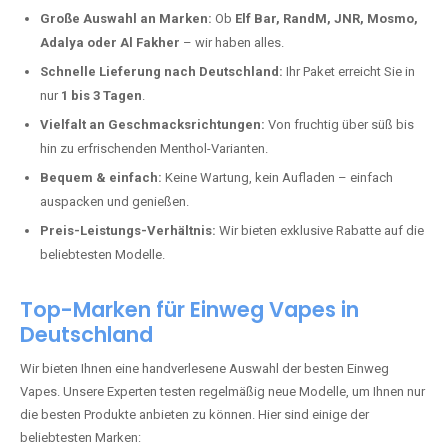
Deutschland erlebt einen regelrechten Boom der Einweg E-Zigaretten.
In Städten wie
Benjental
setzen immer mehr Dampfer auf moderne
Vapes mit hoher Kapazität, intensiven Aromen und einer einfachen
Handhabung. Hier sind die wichtigsten Gründe, warum Sie bei uns
bestellen sollten:
Die neuesten Modelle:
Wir führen nur die aktuellsten Vapes mit
bis zu
40.000 Zügen
.
Große Auswahl an Marken:
Ob
Elf Bar, RandM, JNR, Mosmo,
Adalya oder Al Fakher
– wir haben alles.
Schnelle Lieferung nach Deutschland:
Ihr Paket erreicht Sie in
nur
1 bis 3 Tagen
.
Vielfalt an Geschmacksrichtungen:
Von fruchtig über süß bis
hin zu erfrischenden Menthol-Varianten.
Bequem & einfach:
Keine Wartung, kein Aufladen – einfach
auspacken und genießen.
Preis-Leistungs-Verhältnis:
Wir bieten exklusive Rabatte auf die