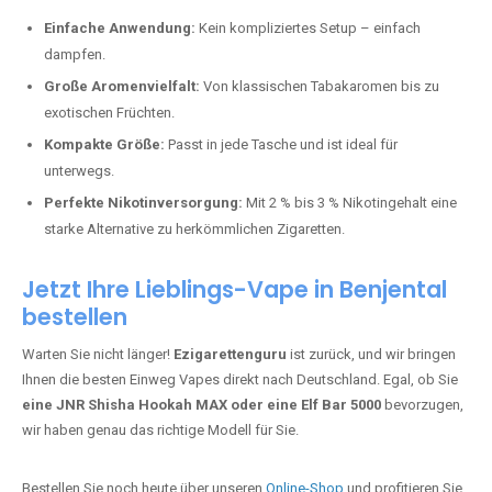
Perfekt für alle, die lange dampfen möchten.
Bester Einweg Vape mit 20000 Zügen:
JNR Shisha Hookah
MAX
– Shisha-Flair für unterwegs.
Warum sind Einweg Vapes so beliebt?
Die Nachfrage nach Einweg E-Zigaretten in Deutschland wächst rasant.
Gründe dafür sind:
Einfache Anwendung:
Kein kompliziertes Setup – einfach
dampfen.
Große Aromenvielfalt:
Von klassischen Tabakaromen bis zu
exotischen Früchten.
Kompakte Größe:
Passt in jede Tasche und ist ideal für
unterwegs.
Perfekte Nikotinversorgung:
Mit 2 % bis 3 % Nikotingehalt eine
starke Alternative zu herkömmlichen Zigaretten.