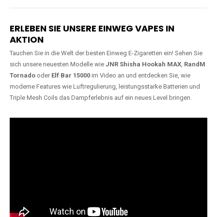
Lange Haltbarkeit
Hochwertige
Verarbeitung
Unsere Vapes sind in Varianten
mit
5000, 10000, 20000 oder
Unsere Modelle bestehen aus
sogar 40000 Zügen
erhältlich
robusten Materialien und
und bieten eine langanhaltende
garantieren ein sicheres,
Nutzung mit leistungsstarken
zuverlässiges und intensives
Akkus.
Dampferlebnis.
ERLEBEN SIE UNSERE EINWEG VAPES IN
AKTION
Tauchen Sie in die Welt der besten Einweg E-Zigaretten ein! Sehen Sie
sich unsere neuesten Modelle wie
JNR Shisha Hookah MAX
,
RandM
Tornado
oder
Elf Bar 15000
im Video an und entdecken Sie, wie
moderne Features wie Luftregulierung, leistungsstarke Batterien und
Triple Mesh Coils das Dampferlebnis auf ein neues Level bringen.