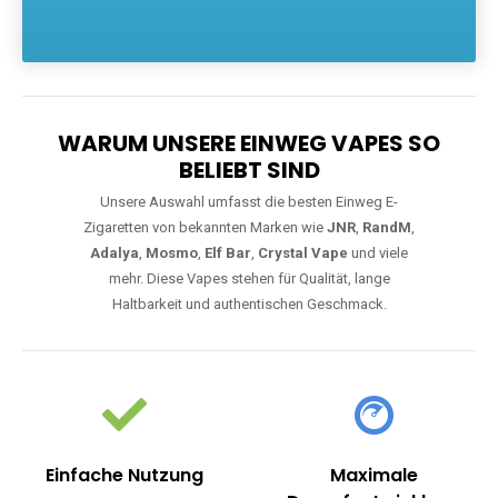
Die größte Auswahl an hochwertigen Einweg E-Zigaretten.
Einweg Vapes sind die ideale Lösung für Dampfer, die Wert auf
Komfort, starke Leistung und einfache Handhabung legen. Egal,
ob Sie eine Vape mit Nikotin suchen, eine große Auswahl an
Geschmacksrichtungen bevorzugen oder ein langlebiges
Modell mit 5000, 10000 oder 20000 Zügen wünschen – wir
haben die perfekte Auswahl. Alle Modelle bieten moderne
Technologie und ein einzigartiges Dampferlebnis.
WARUM UNSERE EINWEG VAPES SO
BELIEBT SIND
Unsere Auswahl umfasst die besten Einweg E-
Zigaretten von bekannten Marken wie
JNR
,
RandM
,
Adalya
,
Mosmo
,
Elf Bar
,
Crystal Vape
und viele
mehr. Diese Vapes stehen für Qualität, lange