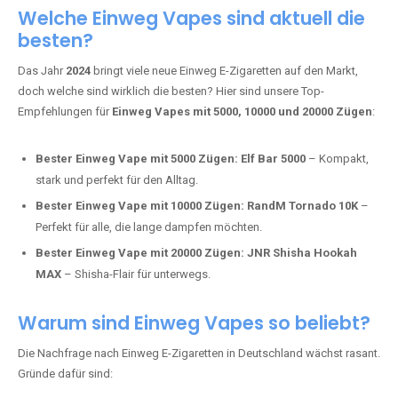
Adalya Einweg Vapes:
Perfekt für Fans von Premium-Shisha-
Tabak.
Fumot Tornado Music 30K:
Einweg Vape mit integriertem
Lautsprecher für ein einzigartiges Erlebnis.
Vozol Star 10K:
Hochwertige Verarbeitung, starke
Nikotindosierung.
Crystal Pro 15K:
Elegantes Design und satte Dampfproduktion.
Welche Einweg Vapes sind aktuell die
besten?
Das Jahr
2024
bringt viele neue Einweg E-Zigaretten auf den Markt,
doch welche sind wirklich die besten? Hier sind unsere Top-
Empfehlungen für
Einweg Vapes mit 5000, 10000 und 20000 Zügen
:
Bester Einweg Vape mit 5000 Zügen:
Elf Bar 5000
– Kompakt,
stark und perfekt für den Alltag.
Bester Einweg Vape mit 10000 Zügen:
RandM Tornado 10K
–