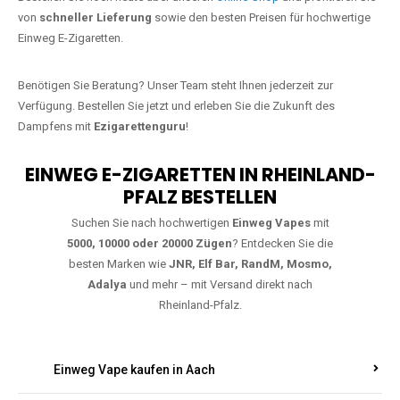
Jetzt Ihre Lieblings-Vape in Benjental
bestellen
Warten Sie nicht länger!
Ezigarettenguru
ist zurück, und wir bringen
Ihnen die besten Einweg Vapes direkt nach Deutschland. Egal, ob Sie
eine JNR Shisha Hookah MAX oder eine Elf Bar 5000
bevorzugen,
wir haben genau das richtige Modell für Sie.
Bestellen Sie noch heute über unseren
Online-Shop
und profitieren Sie
von
schneller Lieferung
sowie den besten Preisen für hochwertige
Einweg E-Zigaretten.
Benötigen Sie Beratung? Unser Team steht Ihnen jederzeit zur
Verfügung. Bestellen Sie jetzt und erleben Sie die Zukunft des
Dampfens mit
Ezigarettenguru
!
EINWEG E-ZIGARETTEN IN RHEINLAND-
PFALZ BESTELLEN
Suchen Sie nach hochwertigen
Einweg Vapes
mit