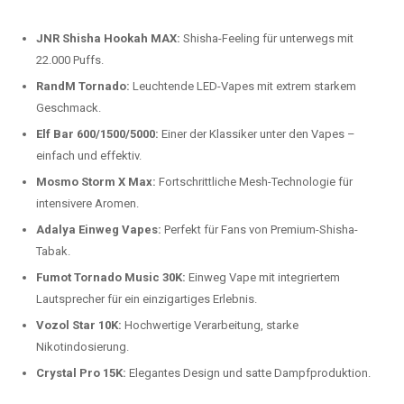
beliebtesten Modelle.
Top-Marken für Einweg Vapes in
Deutschland
Wir bieten Ihnen eine handverlesene Auswahl der besten Einweg
Vapes. Unsere Experten testen regelmäßig neue Modelle, um Ihnen nur
die besten Produkte anbieten zu können. Hier sind einige der
beliebtesten Marken:
JNR Shisha Hookah MAX:
Shisha-Feeling für unterwegs mit
22.000 Puffs.
RandM Tornado:
Leuchtende LED-Vapes mit extrem starkem
Geschmack.
Elf Bar 600/1500/5000:
Einer der Klassiker unter den Vapes –
einfach und effektiv.
Mosmo Storm X Max:
Fortschrittliche Mesh-Technologie für
intensivere Aromen.