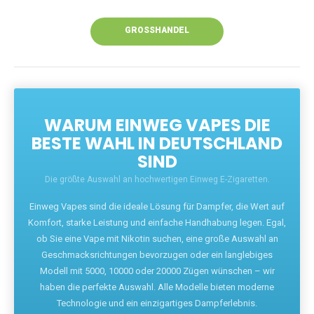
Unsere Vapes bieten intensiven Geschmack,
leistungsstarke Akkus und eine Vielzahl von
Aromen. Dank unseres schnellen Versands aus
Europa ist die Lieferung in Deutschland innerhalb
weniger Tage gewährleistet.
JETZT BESTELLEN
GROSSHANDEL
WARUM EINWEG VAPES DIE
BESTE WAHL IN DEUTSCHLAND
SIND