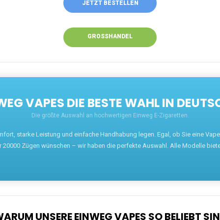
JETZT BESTELLEN
GROSSHANDEL
EG VAPES DIE BESTE WAHL IN DEUTS
Die größte Auswahl an hochwertigen Einweg E-Zigaretten.
mfort, starke Leistung und einfache Handhabung legen. Egal, ob Sie eine Va
r 20000 Zügen wünschen – wir haben die perfekte Auswahl. Alle Modelle biet
ARUM UNSERE EINWEG VAPES SO BELIEBT SI