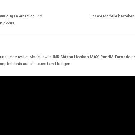
0000 Zügen
erhältlich und
Unsere Modelle bestehen a
en Akkus.
ch unsere neuesten Modelle wie
JNR Shisha Hookah MAX
,
RandM Tornado
o
ampferlebnis auf ein neues Level bringen.