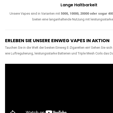
Lange Haltbarkeit
Unsere Vapes sind in Varianten mit
5000, 10000, 20000 oder sogar 4
bieten eine langanhaltende Nutzung mit leistungsstark
ERLEBEN SIE UNSERE EINWEG VAPES IN AKTION
Tauchen Sie in die Welt der besten Einweg E-Zigaretten ein! Sehen Sie si
wie Luftregulierung, leistungsstarke Batterien und Triple Mesh Coils das D