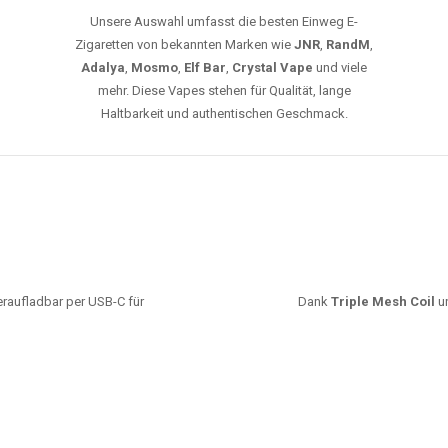
Unsere Auswahl umfasst die besten Einweg E-
Zigaretten von bekannten Marken wie
JNR
,
RandM
,
Adalya
,
Mosmo
,
Elf Bar
,
Crystal Vape
und viele
mehr. Diese Vapes stehen für Qualität, lange
Haltbarkeit und authentischen Geschmack.
deraufladbar per USB-C für
Dank
Triple Mesh Coil
un