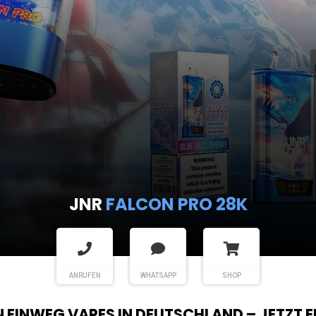
JNR
FALCON PRO 28K
ANRUFEN
WHATSAPP
SHOP
EN EINWEG VAPES IN DEUTSCHLAND – JETZT 