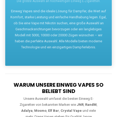
Die größte Auswahl an hochwertigen Einweg E-Zigaretten.
Einweg Vapes sind die ideale Lösung für Dampfer, die Wert auf
Komfort, starke Leistung und einfache Handhabung legen. Egal,
ob Sie eine Vape mit Nikotin suchen, eine große Auswahl an
Geschmacksrichtungen bevorzugen oder ein langlebiges
Modell mit 5000, 10000 oder 20000 Zügen wünschen – wir
haben die perfekte Auswahl. Alle Modelle bieten moderne
Technologie und ein einzigartiges Dampferlebnis.
WARUM UNSERE EINWEG VAPES SO
BELIEBT SIND
Unsere Auswahl umfasst die besten Einweg E-
Zigaretten von bekannten Marken wie
JNR
,
RandM
,
Adalya
,
Mosmo
,
Elf Bar
,
Crystal Vape
und viele
mehr. Diese Vapes stehen für Qualität, lange