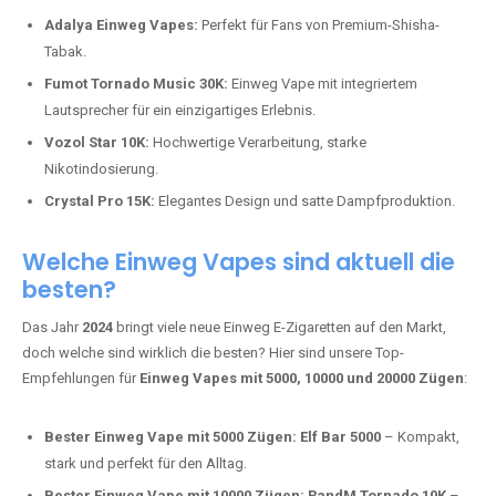
Adalya Einweg Vapes:
Perfekt für Fans von Premium-Shisha-
Tabak.
Fumot Tornado Music 30K:
Einweg Vape mit integriertem
Lautsprecher für ein einzigartiges Erlebnis.
Vozol Star 10K:
Hochwertige Verarbeitung, starke
Nikotindosierung.
Crystal Pro 15K:
Elegantes Design und satte Dampfproduktion.
Welche Einweg Vapes sind aktuell die
besten?
Das Jahr
2024
bringt viele neue Einweg E-Zigaretten auf den Markt,
doch welche sind wirklich die besten? Hier sind unsere Top-
Empfehlungen für
Einweg Vapes mit 5000, 10000 und 20000 Zügen
:
Bester Einweg Vape mit 5000 Zügen:
Elf Bar 5000
– Kompakt,
stark und perfekt für den Alltag.
Bester Einweg Vape mit 10000 Zügen:
RandM Tornado 10K
–