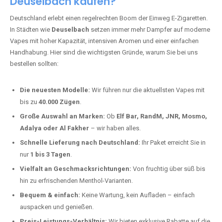
Deuselbach kaufen?
Deutschland erlebt einen regelrechten Boom der Einweg E-Zigaretten.
In Städten wie
Deuselbach
setzen immer mehr Dampfer auf moderne
Vapes mit hoher Kapazität, intensiven Aromen und einer einfachen
Handhabung. Hier sind die wichtigsten Gründe, warum Sie bei uns
bestellen sollten:
Die neuesten Modelle:
Wir führen nur die aktuellsten Vapes mit
bis zu
40.000 Zügen
.
Große Auswahl an Marken:
Ob
Elf Bar, RandM, JNR, Mosmo,
Adalya oder Al Fakher
– wir haben alles.
Schnelle Lieferung nach Deutschland:
Ihr Paket erreicht Sie in
nur
1 bis 3 Tagen
.
Vielfalt an Geschmacksrichtungen:
Von fruchtig über süß bis
hin zu erfrischenden Menthol-Varianten.
Bequem & einfach:
Keine Wartung, kein Aufladen – einfach
auspacken und genießen.
Preis-Leistungs-Verhältnis:
Wir bieten exklusive Rabatte auf die