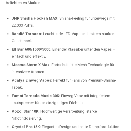
beliebtesten Modelle.
Top-Marken für Einweg Vapes in
Deutschland
Wir bieten Ihnen eine handverlesene Auswahl der besten Einweg
Vapes. Unsere Experten testen regelmäßig neue Modelle, um Ihnen nur
die besten Produkte anbieten zu können. Hier sind einige der
beliebtesten Marken:
JNR Shisha Hookah MAX:
Shisha-Feeling für unterwegs mit
22.000 Puffs.
RandM Tornado:
Leuchtende LED-Vapes mit extrem starkem
Geschmack.
Elf Bar 600/1500/5000:
Einer der Klassiker unter den Vapes –
einfach und effektiv.
Mosmo Storm X Max:
Fortschrittliche Mesh-Technologie für
intensivere Aromen.