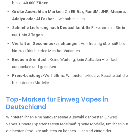
Hornbach kaufen?
Deutschland erlebt einen regelrechten Boom der Einweg E-Zigaretten.
In Städten wie
Hornbach
setzen immer mehr Dampfer auf moderne
Vapes mit hoher Kapazität, intensiven Aromen und einer einfachen
Handhabung. Hier sind die wichtigsten Gründe, warum Sie bei uns
bestellen sollten:
Die neuesten Modelle:
Wir führen nur die aktuellsten Vapes mit
bis zu
40.000 Zügen
.
Große Auswahl an Marken:
Ob
Elf Bar, RandM, JNR, Mosmo,
Adalya oder Al Fakher
– wir haben alles.
Schnelle Lieferung nach Deutschland:
Ihr Paket erreicht Sie in
nur
1 bis 3 Tagen
.
Vielfalt an Geschmacksrichtungen:
Von fruchtig über süß bis
hin zu erfrischenden Menthol-Varianten.
Bequem & einfach:
Keine Wartung, kein Aufladen – einfach
auspacken und genießen.
Preis-Leistungs-Verhältnis:
Wir bieten exklusive Rabatte auf die