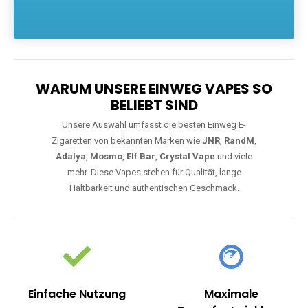
Die größte Auswahl an hochwertigen Einweg E-Zigaretten.
Einweg Vapes sind die ideale Lösung für Dampfer, die Wert auf
Komfort, starke Leistung und einfache Handhabung legen. Egal,
ob Sie eine Vape mit Nikotin suchen, eine große Auswahl an
Geschmacksrichtungen bevorzugen oder ein langlebiges
Modell mit 5000, 10000 oder 20000 Zügen wünschen – wir
haben die perfekte Auswahl. Alle Modelle bieten moderne
Technologie und ein einzigartiges Dampferlebnis.
WARUM UNSERE EINWEG VAPES SO
BELIEBT SIND
Unsere Auswahl umfasst die besten Einweg E-
Zigaretten von bekannten Marken wie
JNR
,
RandM
,
Adalya
,
Mosmo
,
Elf Bar
,
Crystal Vape
und viele
mehr. Diese Vapes stehen für Qualität, lange