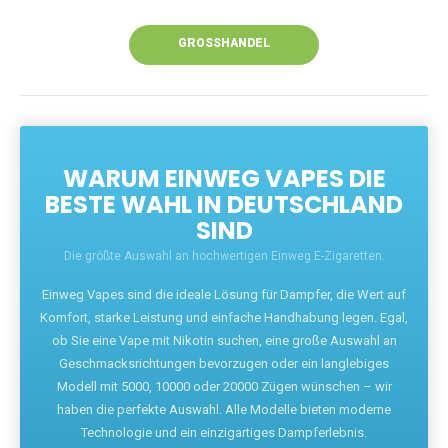
Unsere Vapes bieten intensiven Geschmack,
leistungsstarke Akkus und eine Vielzahl von
Aromen. Dank unseres schnellen Versands aus
Europa ist die Lieferung in Deutschland innerhalb
weniger Tage gewährleistet.
JETZT BESTELLEN
GROSSHANDEL
WARUM EINWEG VAPES DIE
BESTE WAHL IN DEUTSCHLAND
SIND