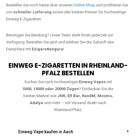
Jetzt Ihre Lieblings-Vape in Hornbach
bestellen
Warten Sie nicht länger!
Ezigarettenguru
ist zurück, und wir bringen
Ihnen die besten Einweg Vapes direkt nach Deutschland. Egal, ob Sie
eine JNR Shisha Hookah MAX oder eine Elf Bar 5000
bevorzugen,
wir haben genau das richtige Modell für Sie.
Bestellen Sie noch heute über unseren
Online-Shop
und profitieren Sie
von
schneller Lieferung
sowie den besten Preisen für hochwertige
Einweg E-Zigaretten.
Benötigen Sie Beratung? Unser Team steht Ihnen jederzeit zur
Verfügung. Bestellen Sie jetzt und erleben Sie die Zukunft des
Dampfens mit
Ezigarettenguru
!
EINWEG E-ZIGARETTEN IN RHEINLAND-
PFALZ BESTELLEN