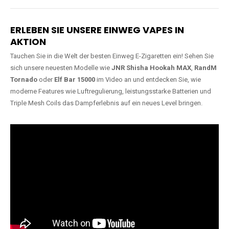
Lange Haltbarkeit
Hochwertige
Verarbeitung
Unsere Vapes sind in Varianten
mit
5000, 10000, 20000 oder
Unsere Modelle bestehen aus
sogar 40000 Zügen
erhältlich
robusten Materialien und
und bieten eine langanhaltende
garantieren ein sicheres,
Nutzung mit leistungsstarken
zuverlässiges und intensives
Akkus.
Dampferlebnis.
ERLEBEN SIE UNSERE EINWEG VAPES IN
AKTION
Tauchen Sie in die Welt der besten Einweg E-Zigaretten ein! Sehen Sie
sich unsere neuesten Modelle wie
JNR Shisha Hookah MAX
,
RandM
Tornado
oder
Elf Bar 15000
im Video an und entdecken Sie, wie
moderne Features wie Luftregulierung, leistungsstarke Batterien und
Triple Mesh Coils das Dampferlebnis auf ein neues Level bringen.