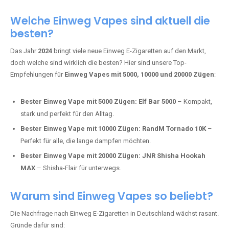
Adalya Einweg Vapes:
Perfekt für Fans von Premium-Shisha-
Tabak.
Fumot Tornado Music 30K:
Einweg Vape mit integriertem
Lautsprecher für ein einzigartiges Erlebnis.
Vozol Star 10K:
Hochwertige Verarbeitung, starke
Nikotindosierung.
Crystal Pro 15K:
Elegantes Design und satte Dampfproduktion.
Welche Einweg Vapes sind aktuell die
besten?
Das Jahr
2024
bringt viele neue Einweg E-Zigaretten auf den Markt,
doch welche sind wirklich die besten? Hier sind unsere Top-
Empfehlungen für
Einweg Vapes mit 5000, 10000 und 20000 Zügen
:
Bester Einweg Vape mit 5000 Zügen:
Elf Bar 5000
– Kompakt,
stark und perfekt für den Alltag.
Bester Einweg Vape mit 10000 Zügen:
RandM Tornado 10K
–