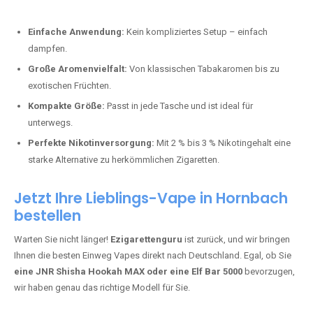
Perfekt für alle, die lange dampfen möchten.
Bester Einweg Vape mit 20000 Zügen:
JNR Shisha Hookah
MAX
– Shisha-Flair für unterwegs.
Warum sind Einweg Vapes so beliebt?
Die Nachfrage nach Einweg E-Zigaretten in Deutschland wächst rasant.
Gründe dafür sind:
Einfache Anwendung:
Kein kompliziertes Setup – einfach
dampfen.
Große Aromenvielfalt:
Von klassischen Tabakaromen bis zu
exotischen Früchten.
Kompakte Größe:
Passt in jede Tasche und ist ideal für
unterwegs.
Perfekte Nikotinversorgung:
Mit 2 % bis 3 % Nikotingehalt eine
starke Alternative zu herkömmlichen Zigaretten.