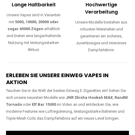
Lange Haltbarkeit
Hochwertige
Verarbeitung
Unsere Vapes sind in Varianten
mit
5000, 10000, 20000 oder
Unsere Modelle bestehen aus
sogar 40000 Zügen
erhältlich
robusten Materialien und
und bieten eine langanhaltende
garantieren ein sicheres,
Nutzung mit leistungsstarken
zuverlässiges und intensives
Akkus.
Dampferlebnis.
ERLEBEN SIE UNSERE EINWEG VAPES IN
AKTION
Tauchen Sie in die Welt der besten Einweg E-Zigaretten ein! Sehen Sie
sich unsere neuesten Modelle wie
JNR Shisha Hookah MAX
,
RandM
Tornado
oder
Elf Bar 15000
im Video an und entdecken Sie, wie
moderne Features wie Luftregulierung, leistungsstarke Batterien und
Triple Mesh Coils das Dampferlebnis auf ein neues Level bringen.