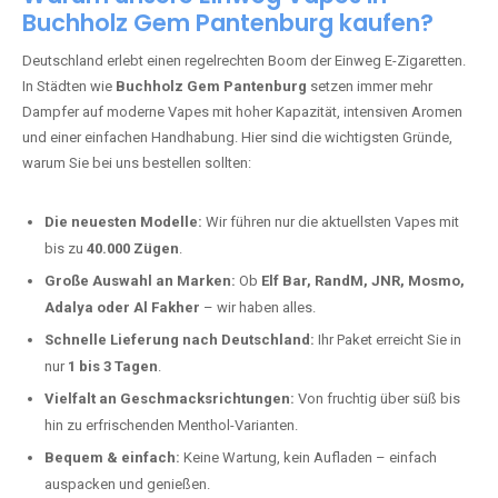
Warum unsere Einweg Vapes in
Buchholz Gem Pantenburg kaufen?
Deutschland erlebt einen regelrechten Boom der Einweg E-Zigaretten.
In Städten wie
Buchholz Gem Pantenburg
setzen immer mehr
Dampfer auf moderne Vapes mit hoher Kapazität, intensiven Aromen
und einer einfachen Handhabung. Hier sind die wichtigsten Gründe,
warum Sie bei uns bestellen sollten:
Die neuesten Modelle:
Wir führen nur die aktuellsten Vapes mit
bis zu
40.000 Zügen
.
Große Auswahl an Marken:
Ob
Elf Bar, RandM, JNR, Mosmo,
Adalya oder Al Fakher
– wir haben alles.
Schnelle Lieferung nach Deutschland:
Ihr Paket erreicht Sie in
nur
1 bis 3 Tagen
.
Vielfalt an Geschmacksrichtungen:
Von fruchtig über süß bis
hin zu erfrischenden Menthol-Varianten.
Bequem & einfach:
Keine Wartung, kein Aufladen – einfach
auspacken und genießen.