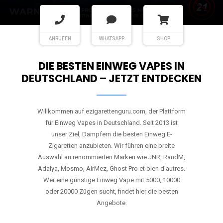
ANRUFEN
WHATSAPP
SHOP
DIE BESTEN EINWEG VAPES IN
DEUTSCHLAND – JETZT ENTDECKEN
Willkommen auf ezigarettenguru.com, der Plattform
für Einweg Vapes in Deutschland. Seit 2013 ist
unser Ziel, Dampfern die besten Einweg E-
Zigaretten anzubieten. Wir führen eine breite
Auswahl an renommierten Marken wie JNR, RandM,
Adalya, Mosmo, AirMez, Ghost Pro et bien d'autres.
Wer eine günstige Einweg Vape mit 5000, 10000
oder 20000 Zügen sucht, findet hier die besten
Angebote.