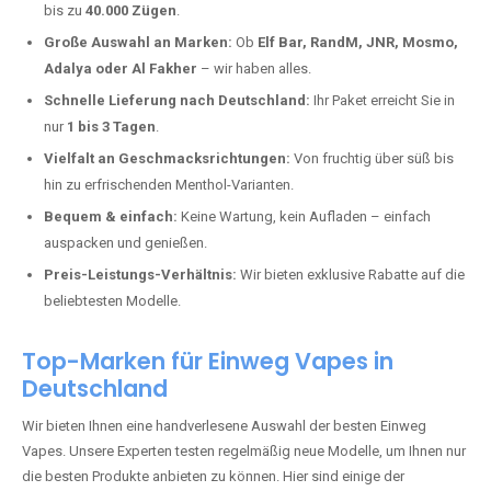
Katzwinkel kaufen?
Deutschland erlebt einen regelrechten Boom der Einweg E-Zigaretten.
In Städten wie
Katzwinkel
setzen immer mehr Dampfer auf moderne
Vapes mit hoher Kapazität, intensiven Aromen und einer einfachen
Handhabung. Hier sind die wichtigsten Gründe, warum Sie bei uns
bestellen sollten:
Die neuesten Modelle:
Wir führen nur die aktuellsten Vapes mit
bis zu
40.000 Zügen
.
Große Auswahl an Marken:
Ob
Elf Bar, RandM, JNR, Mosmo,
Adalya oder Al Fakher
– wir haben alles.
Schnelle Lieferung nach Deutschland:
Ihr Paket erreicht Sie in
nur
1 bis 3 Tagen
.
Vielfalt an Geschmacksrichtungen:
Von fruchtig über süß bis
hin zu erfrischenden Menthol-Varianten.
Bequem & einfach:
Keine Wartung, kein Aufladen – einfach
auspacken und genießen.
Preis-Leistungs-Verhältnis:
Wir bieten exklusive Rabatte auf die