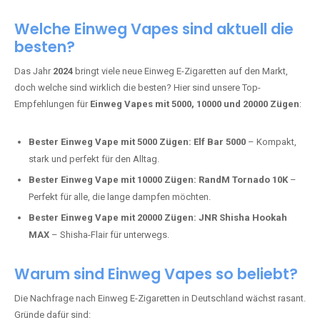
Adalya Einweg Vapes:
Perfekt für Fans von Premium-Shisha-
Tabak.
Fumot Tornado Music 30K:
Einweg Vape mit integriertem
Lautsprecher für ein einzigartiges Erlebnis.
Vozol Star 10K:
Hochwertige Verarbeitung, starke
Nikotindosierung.
Crystal Pro 15K:
Elegantes Design und satte Dampfproduktion.
Welche Einweg Vapes sind aktuell die
besten?
Das Jahr
2024
bringt viele neue Einweg E-Zigaretten auf den Markt,
doch welche sind wirklich die besten? Hier sind unsere Top-
Empfehlungen für
Einweg Vapes mit 5000, 10000 und 20000 Zügen
:
Bester Einweg Vape mit 5000 Zügen:
Elf Bar 5000
– Kompakt,
stark und perfekt für den Alltag.
Bester Einweg Vape mit 10000 Zügen:
RandM Tornado 10K
–