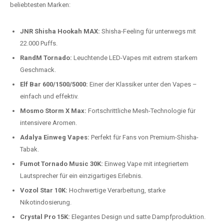
beliebtesten Modelle.
Top-Marken für Einweg Vapes in
Deutschland
Wir bieten Ihnen eine handverlesene Auswahl der besten Einweg
Vapes. Unsere Experten testen regelmäßig neue Modelle, um Ihnen nur
die besten Produkte anbieten zu können. Hier sind einige der
beliebtesten Marken:
JNR Shisha Hookah MAX:
Shisha-Feeling für unterwegs mit
22.000 Puffs.
RandM Tornado:
Leuchtende LED-Vapes mit extrem starkem
Geschmack.
Elf Bar 600/1500/5000:
Einer der Klassiker unter den Vapes –
einfach und effektiv.
Mosmo Storm X Max:
Fortschrittliche Mesh-Technologie für
intensivere Aromen.