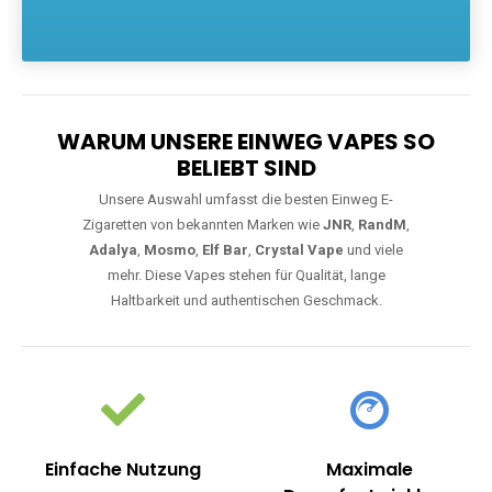
Die größte Auswahl an hochwertigen Einweg E-Zigaretten.
Einweg Vapes sind die ideale Lösung für Dampfer, die Wert auf
Komfort, starke Leistung und einfache Handhabung legen. Egal,
ob Sie eine Vape mit Nikotin suchen, eine große Auswahl an
Geschmacksrichtungen bevorzugen oder ein langlebiges
Modell mit 5000, 10000 oder 20000 Zügen wünschen – wir
haben die perfekte Auswahl. Alle Modelle bieten moderne
Technologie und ein einzigartiges Dampferlebnis.
WARUM UNSERE EINWEG VAPES SO
BELIEBT SIND
Unsere Auswahl umfasst die besten Einweg E-
Zigaretten von bekannten Marken wie
JNR
,
RandM
,
Adalya
,
Mosmo
,
Elf Bar
,
Crystal Vape
und viele
mehr. Diese Vapes stehen für Qualität, lange