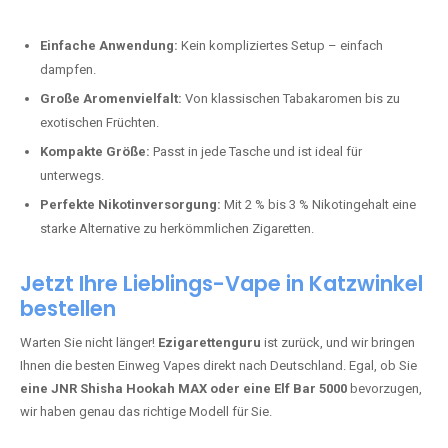
Perfekt für alle, die lange dampfen möchten.
Bester Einweg Vape mit 20000 Zügen:
JNR Shisha Hookah
MAX
– Shisha-Flair für unterwegs.
Warum sind Einweg Vapes so beliebt?
Die Nachfrage nach Einweg E-Zigaretten in Deutschland wächst rasant.
Gründe dafür sind:
Einfache Anwendung:
Kein kompliziertes Setup – einfach
dampfen.
Große Aromenvielfalt:
Von klassischen Tabakaromen bis zu
exotischen Früchten.
Kompakte Größe:
Passt in jede Tasche und ist ideal für
unterwegs.
Perfekte Nikotinversorgung:
Mit 2 % bis 3 % Nikotingehalt eine
starke Alternative zu herkömmlichen Zigaretten.