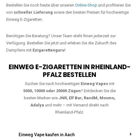
Jetzt Ihre Lieblings-Vape in Katzwinkel
bestellen
Warten Sie nicht länger!
Ezigarettenguru
ist zurück, und wir bringen
Ihnen die besten Einweg Vapes direkt nach Deutschland. Egal, ob Sie
eine JNR Shisha Hookah MAX oder eine Elf Bar 5000
bevorzugen,
wir haben genau das richtige Modell für Sie.
Bestellen Sie noch heute über unseren
Online-Shop
und profitieren Sie
von
schneller Lieferung
sowie den besten Preisen für hochwertige
Einweg E-Zigaretten.
Benötigen Sie Beratung? Unser Team steht Ihnen jederzeit zur
Verfügung. Bestellen Sie jetzt und erleben Sie die Zukunft des
Dampfens mit
Ezigarettenguru
!
EINWEG E-ZIGARETTEN IN RHEINLAND-
PFALZ BESTELLEN