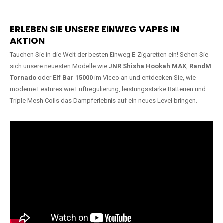
Lange Haltbarkeit
Hochwertige
Verarbeitung
Unsere Vapes sind in Varianten
mit
5000, 10000, 20000 oder
Unsere Modelle bestehen aus
sogar 40000 Zügen
erhältlich
robusten Materialien und
und bieten eine langanhaltende
garantieren ein sicheres,
Nutzung mit leistungsstarken
zuverlässiges und intensives
Akkus.
Dampferlebnis.
ERLEBEN SIE UNSERE EINWEG VAPES IN
AKTION
Tauchen Sie in die Welt der besten Einweg E-Zigaretten ein! Sehen Sie
sich unsere neuesten Modelle wie
JNR Shisha Hookah MAX
,
RandM
Tornado
oder
Elf Bar 15000
im Video an und entdecken Sie, wie
moderne Features wie Luftregulierung, leistungsstarke Batterien und
Triple Mesh Coils das Dampferlebnis auf ein neues Level bringen.