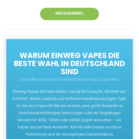
Unsere Vapes bieten intensiven Geschmack,
leistungsstarke Akkus und eine Vielzahl von
Aromen. Dank unseres schnellen Versands aus
Europa ist die Lieferung in Deutschland innerhalb
weniger Tage gewährleistet.
JETZT BESTELLEN
GROSSHANDEL
WARUM EINWEG VAPES DIE
BESTE WAHL IN DEUTSCHLAND
SIND