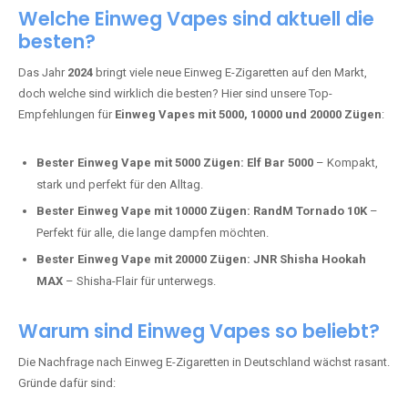
Adalya Einweg Vapes:
Perfekt für Fans von Premium-Shisha-
Tabak.
Fumot Tornado Music 30K:
Einweg Vape mit integriertem
Lautsprecher für ein einzigartiges Erlebnis.
Vozol Star 10K:
Hochwertige Verarbeitung, starke
Nikotindosierung.
Crystal Pro 15K:
Elegantes Design und satte Dampfproduktion.
Welche Einweg Vapes sind aktuell die
besten?
Das Jahr
2024
bringt viele neue Einweg E-Zigaretten auf den Markt,
doch welche sind wirklich die besten? Hier sind unsere Top-
Empfehlungen für
Einweg Vapes mit 5000, 10000 und 20000 Zügen
:
Bester Einweg Vape mit 5000 Zügen:
Elf Bar 5000
– Kompakt,
stark und perfekt für den Alltag.
Bester Einweg Vape mit 10000 Zügen:
RandM Tornado 10K
–