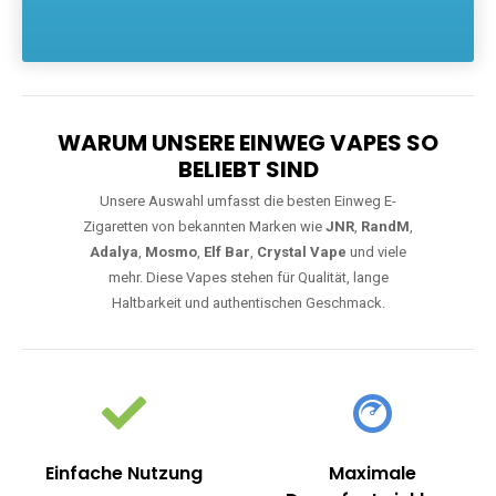
Die größte Auswahl an hochwertigen Einweg E-Zigaretten.
Einweg Vapes sind die ideale Lösung für Dampfer, die Wert auf
Komfort, starke Leistung und einfache Handhabung legen. Egal,
ob Sie eine Vape mit Nikotin suchen, eine große Auswahl an
Geschmacksrichtungen bevorzugen oder ein langlebiges
Modell mit 5000, 10000 oder 20000 Zügen wünschen – wir
haben die perfekte Auswahl. Alle Modelle bieten moderne
Technologie und ein einzigartiges Dampferlebnis.
WARUM UNSERE EINWEG VAPES SO
BELIEBT SIND
Unsere Auswahl umfasst die besten Einweg E-
Zigaretten von bekannten Marken wie
JNR
,
RandM
,
Adalya
,
Mosmo
,
Elf Bar
,
Crystal Vape
und viele
mehr. Diese Vapes stehen für Qualität, lange