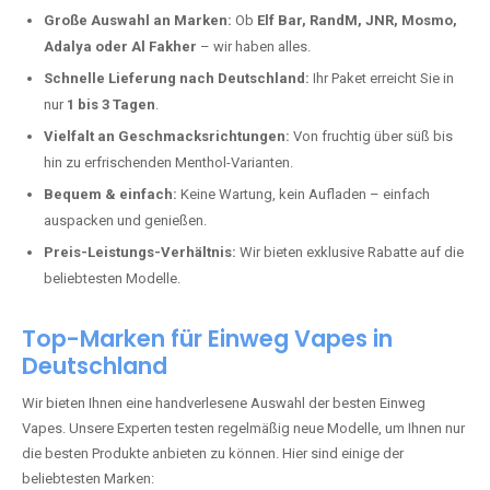
Deutschland erlebt einen regelrechten Boom der Einweg E-Zigaretten.
In Städten wie
Calmuth
setzen immer mehr Dampfer auf moderne
Vapes mit hoher Kapazität, intensiven Aromen und einer einfachen
Handhabung. Hier sind die wichtigsten Gründe, warum Sie bei uns
bestellen sollten:
Die neuesten Modelle:
Wir führen nur die aktuellsten Vapes mit
bis zu
40.000 Zügen
.
Große Auswahl an Marken:
Ob
Elf Bar, RandM, JNR, Mosmo,
Adalya oder Al Fakher
– wir haben alles.
Schnelle Lieferung nach Deutschland:
Ihr Paket erreicht Sie in
nur
1 bis 3 Tagen
.
Vielfalt an Geschmacksrichtungen:
Von fruchtig über süß bis
hin zu erfrischenden Menthol-Varianten.
Bequem & einfach:
Keine Wartung, kein Aufladen – einfach
auspacken und genießen.
Preis-Leistungs-Verhältnis:
Wir bieten exklusive Rabatte auf die