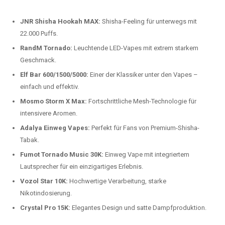
beliebtesten Modelle.
Top-Marken für Einweg Vapes in
Deutschland
Wir bieten Ihnen eine handverlesene Auswahl der besten Einweg
Vapes. Unsere Experten testen regelmäßig neue Modelle, um Ihnen nur
die besten Produkte anbieten zu können. Hier sind einige der
beliebtesten Marken:
JNR Shisha Hookah MAX:
Shisha-Feeling für unterwegs mit
22.000 Puffs.
RandM Tornado:
Leuchtende LED-Vapes mit extrem starkem
Geschmack.
Elf Bar 600/1500/5000:
Einer der Klassiker unter den Vapes –
einfach und effektiv.
Mosmo Storm X Max:
Fortschrittliche Mesh-Technologie für
intensivere Aromen.