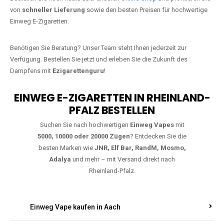
Jetzt Ihre Lieblings-Vape in Calmuth
bestellen
Warten Sie nicht länger!
Ezigarettenguru
ist zurück, und wir bringen
Ihnen die besten Einweg Vapes direkt nach Deutschland. Egal, ob Sie
eine JNR Shisha Hookah MAX oder eine Elf Bar 5000
bevorzugen,
wir haben genau das richtige Modell für Sie.
Bestellen Sie noch heute über unseren
Online-Shop
und profitieren Sie
von
schneller Lieferung
sowie den besten Preisen für hochwertige
Einweg E-Zigaretten.
Benötigen Sie Beratung? Unser Team steht Ihnen jederzeit zur
Verfügung. Bestellen Sie jetzt und erleben Sie die Zukunft des
Dampfens mit
Ezigarettenguru
!
EINWEG E-ZIGARETTEN IN RHEINLAND-
PFALZ BESTELLEN
Suchen Sie nach hochwertigen
Einweg Vapes
mit