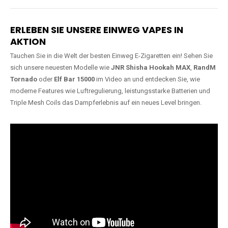
Lange Haltbarkeit
Hochwertige
Verarbeitung
Unsere Vapes sind in Varianten
mit
5000, 10000, 20000 oder
Unsere Modelle bestehen aus
sogar 40000 Zügen
erhältlich
robusten Materialien und
und bieten eine langanhaltende
garantieren ein sicheres,
Nutzung mit leistungsstarken
zuverlässiges und intensives
Akkus.
Dampferlebnis.
ERLEBEN SIE UNSERE EINWEG VAPES IN
AKTION
Tauchen Sie in die Welt der besten Einweg E-Zigaretten ein! Sehen Sie
sich unsere neuesten Modelle wie
JNR Shisha Hookah MAX
,
RandM
Tornado
oder
Elf Bar 15000
im Video an und entdecken Sie, wie
moderne Features wie Luftregulierung, leistungsstarke Batterien und
Triple Mesh Coils das Dampferlebnis auf ein neues Level bringen.