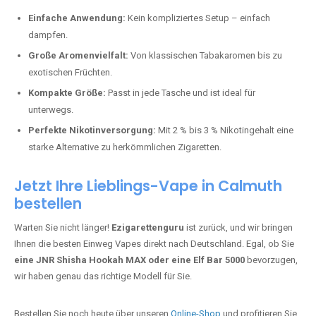
Perfekt für alle, die lange dampfen möchten.
Bester Einweg Vape mit 20000 Zügen:
JNR Shisha Hookah
MAX
– Shisha-Flair für unterwegs.
Warum sind Einweg Vapes so beliebt?
Die Nachfrage nach Einweg E-Zigaretten in Deutschland wächst rasant.
Gründe dafür sind:
Einfache Anwendung:
Kein kompliziertes Setup – einfach
dampfen.
Große Aromenvielfalt:
Von klassischen Tabakaromen bis zu
exotischen Früchten.
Kompakte Größe:
Passt in jede Tasche und ist ideal für
unterwegs.
Perfekte Nikotinversorgung:
Mit 2 % bis 3 % Nikotingehalt eine
starke Alternative zu herkömmlichen Zigaretten.