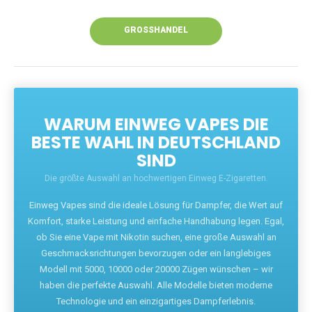
Unsere Vapes bieten intensiven Geschmack,
leistungsstarke Akkus und eine Vielzahl von
Aromen. Dank unseres schnellen Versands aus
Europa ist die Lieferung in Deutschland innerhalb
weniger Tage gewährleistet.
JETZT BESTELLEN
GROSSHANDEL
WARUM EINWEG VAPES DIE
BESTE WAHL IN DEUTSCHLAND
SIND