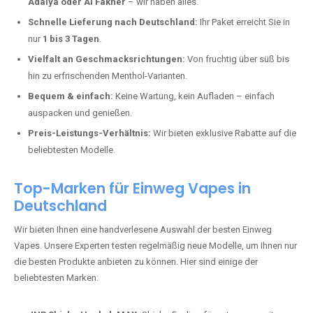
Vapes mit hoher Kapazität, intensiven Aromen und einer einfachen
Handhabung. Hier sind die wichtigsten Gründe, warum Sie bei uns
bestellen sollten:
Die neuesten Modelle:
Wir führen nur die aktuellsten Vapes mit
bis zu
40.000 Zügen
.
Große Auswahl an Marken:
Ob
Elf Bar, RandM, JNR, Mosmo,
Adalya oder Al Fakher
– wir haben alles.
Schnelle Lieferung nach Deutschland:
Ihr Paket erreicht Sie in
nur
1 bis 3 Tagen
.
Vielfalt an Geschmacksrichtungen:
Von fruchtig über süß bis
hin zu erfrischenden Menthol-Varianten.
Bequem & einfach:
Keine Wartung, kein Aufladen – einfach
auspacken und genießen.
Preis-Leistungs-Verhältnis:
Wir bieten exklusive Rabatte auf die
beliebtesten Modelle.