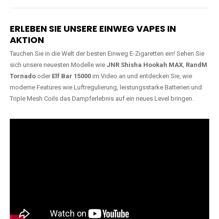
Lange Haltbarkeit
Hochwertige
Verarbeitung
Unsere Vapes sind in Varianten
mit
5000, 10000, 20000 oder
Unsere Modelle bestehen aus
sogar 40000 Zügen
erhältlich
robusten Materialien und
und bieten eine langanhaltende
garantieren ein sicheres,
Nutzung mit leistungsstarken
zuverlässiges und intensives
Akkus.
Dampferlebnis.
ERLEBEN SIE UNSERE EINWEG VAPES IN
AKTION
Tauchen Sie in die Welt der besten Einweg E-Zigaretten ein! Sehen Sie
sich unsere neuesten Modelle wie
JNR Shisha Hookah MAX
,
RandM
Tornado
oder
Elf Bar 15000
im Video an und entdecken Sie, wie
moderne Features wie Luftregulierung, leistungsstarke Batterien und
Triple Mesh Coils das Dampferlebnis auf ein neues Level bringen.