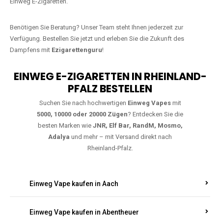
Warten Sie nicht länger!
Ezigarettenguru
ist zurück, und wir bringen
Ihnen die besten Einweg Vapes direkt nach Deutschland. Egal, ob Sie
eine JNR Shisha Hookah MAX oder eine Elf Bar 5000
bevorzugen,
wir haben genau das richtige Modell für Sie.
Bestellen Sie noch heute über unseren
Online-Shop
und profitieren Sie
von
schneller Lieferung
sowie den besten Preisen für hochwertige
Einweg E-Zigaretten.
Benötigen Sie Beratung? Unser Team steht Ihnen jederzeit zur
Verfügung. Bestellen Sie jetzt und erleben Sie die Zukunft des
Dampfens mit
Ezigarettenguru
!
EINWEG E-ZIGARETTEN IN RHEINLAND-
PFALZ BESTELLEN
Suchen Sie nach hochwertigen
Einweg Vapes
mit
5000, 10000 oder 20000 Zügen
? Entdecken Sie die