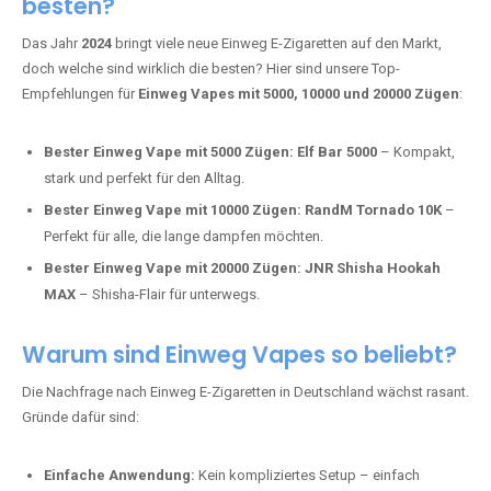
Fumot Tornado Music 30K:
Einweg Vape mit integriertem
Lautsprecher für ein einzigartiges Erlebnis.
Vozol Star 10K:
Hochwertige Verarbeitung, starke
Nikotindosierung.
Crystal Pro 15K:
Elegantes Design und satte Dampfproduktion.
Welche Einweg Vapes sind aktuell die
besten?
Das Jahr
2024
bringt viele neue Einweg E-Zigaretten auf den Markt,
doch welche sind wirklich die besten? Hier sind unsere Top-
Empfehlungen für
Einweg Vapes mit 5000, 10000 und 20000 Zügen
:
Bester Einweg Vape mit 5000 Zügen:
Elf Bar 5000
– Kompakt,
stark und perfekt für den Alltag.
Bester Einweg Vape mit 10000 Zügen:
RandM Tornado 10K
–
Perfekt für alle, die lange dampfen möchten.
Bester Einweg Vape mit 20000 Zügen:
JNR Shisha Hookah