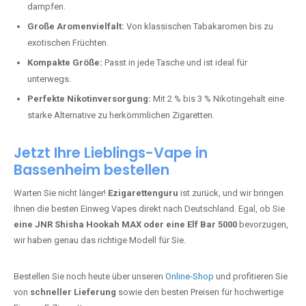
MAX
– Shisha-Flair für unterwegs.
Warum sind Einweg Vapes so beliebt?
Die Nachfrage nach Einweg E-Zigaretten in Deutschland wächst rasant.
Gründe dafür sind:
Einfache Anwendung:
Kein kompliziertes Setup – einfach
dampfen.
Große Aromenvielfalt:
Von klassischen Tabakaromen bis zu
exotischen Früchten.
Kompakte Größe:
Passt in jede Tasche und ist ideal für
unterwegs.
Perfekte Nikotinversorgung:
Mit 2 % bis 3 % Nikotingehalt eine
starke Alternative zu herkömmlichen Zigaretten.
Jetzt Ihre Lieblings-Vape in
Bassenheim bestellen