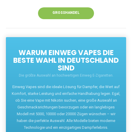
Unsere Vapes bieten intensiven Geschmack,
leistungsstarke Akkus und eine Vielzahl von
Aromen. Dank unseres schnellen Versands aus
Europa ist die Lieferung in Deutschland innerhalb
weniger Tage gewährleistet.
JETZT BESTELLEN
GROSSHANDEL
WARUM EINWEG VAPES DIE
BESTE WAHL IN DEUTSCHLAND
SIND