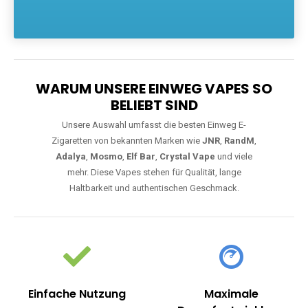
Die größte Auswahl an hochwertigen Einweg E-Zigaretten.
Einweg Vapes sind die ideale Lösung für Dampfer, die Wert auf
Komfort, starke Leistung und einfache Handhabung legen. Egal,
ob Sie eine Vape mit Nikotin suchen, eine große Auswahl an
Geschmacksrichtungen bevorzugen oder ein langlebiges
Modell mit 5000, 10000 oder 20000 Zügen wünschen – wir
haben die perfekte Auswahl. Alle Modelle bieten moderne
Technologie und ein einzigartiges Dampferlebnis.
WARUM UNSERE EINWEG VAPES SO
BELIEBT SIND
Unsere Auswahl umfasst die besten Einweg E-
Zigaretten von bekannten Marken wie
JNR
,
RandM
,
Adalya
,
Mosmo
,
Elf Bar
,
Crystal Vape
und viele
mehr. Diese Vapes stehen für Qualität, lange