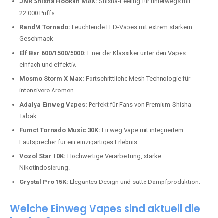
Top-Marken für Einweg Vapes in
Deutschland
Wir bieten Ihnen eine handverlesene Auswahl der besten Einweg
Vapes. Unsere Experten testen regelmäßig neue Modelle, um Ihnen nur
die besten Produkte anbieten zu können. Hier sind einige der
beliebtesten Marken:
JNR Shisha Hookah MAX:
Shisha-Feeling für unterwegs mit
22.000 Puffs.
RandM Tornado:
Leuchtende LED-Vapes mit extrem starkem
Geschmack.
Elf Bar 600/1500/5000:
Einer der Klassiker unter den Vapes –
einfach und effektiv.
Mosmo Storm X Max:
Fortschrittliche Mesh-Technologie für
intensivere Aromen.
Adalya Einweg Vapes:
Perfekt für Fans von Premium-Shisha-
Tabak.