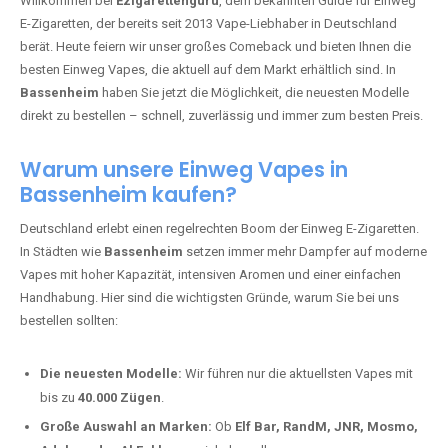
🇩🇪 +49 1 57 50 04 90
05
🇧🇪 +32 59 86 99 97
EZIGARETTENGURU – IHR VAPE-
GUIDE SEIT 2013 IST ZURÜCK IN
BASSENHEIM
Willkommen bei
Ezigarettenguru
, dem bekannten Guide für Einweg
E-Zigaretten, der bereits seit 2013 Vape-Liebhaber in Deutschland
berät. Heute feiern wir unser großes Comeback und bieten Ihnen die
besten Einweg Vapes, die aktuell auf dem Markt erhältlich sind. In
Bassenheim
haben Sie jetzt die Möglichkeit, die neuesten Modelle
direkt zu bestellen – schnell, zuverlässig und immer zum besten Preis.
Warum unsere Einweg Vapes in
Bassenheim kaufen?
Deutschland erlebt einen regelrechten Boom der Einweg E-Zigaretten.
In Städten wie
Bassenheim
setzen immer mehr Dampfer auf moderne