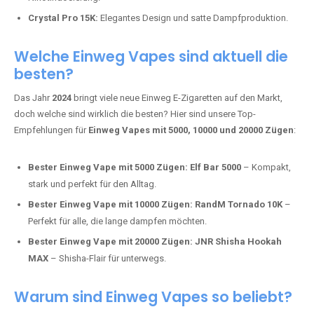
Mosmo Storm X Max:
Fortschrittliche Mesh-Technologie für
intensivere Aromen.
Adalya Einweg Vapes:
Perfekt für Fans von Premium-Shisha-
Tabak.
Fumot Tornado Music 30K:
Einweg Vape mit integriertem
Lautsprecher für ein einzigartiges Erlebnis.
Vozol Star 10K:
Hochwertige Verarbeitung, starke
Nikotindosierung.
Crystal Pro 15K:
Elegantes Design und satte Dampfproduktion.
Welche Einweg Vapes sind aktuell die
besten?
Das Jahr
2024
bringt viele neue Einweg E-Zigaretten auf den Markt,
doch welche sind wirklich die besten? Hier sind unsere Top-
Empfehlungen für
Einweg Vapes mit 5000, 10000 und 20000 Zügen
:
Bester Einweg Vape mit 5000 Zügen:
Elf Bar 5000
– Kompakt,