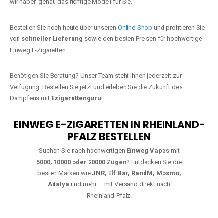
starke Alternative zu herkömmlichen Zigaretten.
Jetzt Ihre Lieblings-Vape in Deesen
bestellen
Warten Sie nicht länger!
Ezigarettenguru
ist zurück, und wir bringen
Ihnen die besten Einweg Vapes direkt nach Deutschland. Egal, ob Sie
eine JNR Shisha Hookah MAX oder eine Elf Bar 5000
bevorzugen,
wir haben genau das richtige Modell für Sie.
Bestellen Sie noch heute über unseren
Online-Shop
und profitieren Sie
von
schneller Lieferung
sowie den besten Preisen für hochwertige
Einweg E-Zigaretten.
Benötigen Sie Beratung? Unser Team steht Ihnen jederzeit zur
Verfügung. Bestellen Sie jetzt und erleben Sie die Zukunft des
Dampfens mit
Ezigarettenguru
!