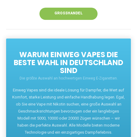
Unsere Vapes bieten intensiven Geschmack,
leistungsstarke Akkus und eine Vielzahl von
Aromen. Dank unseres schnellen Versands aus
Europa ist die Lieferung in Deutschland innerhalb
weniger Tage gewährleistet.
JETZT BESTELLEN
GROSSHANDEL
WARUM EINWEG VAPES DIE
BESTE WAHL IN DEUTSCHLAND
SIND