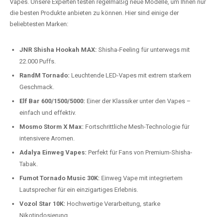
auspacken und genießen.
Preis-Leistungs-Verhältnis:
Wir bieten exklusive Rabatte auf die
beliebtesten Modelle.
Top-Marken für Einweg Vapes in
Deutschland
Wir bieten Ihnen eine handverlesene Auswahl der besten Einweg
Vapes. Unsere Experten testen regelmäßig neue Modelle, um Ihnen nur
die besten Produkte anbieten zu können. Hier sind einige der
beliebtesten Marken:
JNR Shisha Hookah MAX:
Shisha-Feeling für unterwegs mit
22.000 Puffs.
RandM Tornado:
Leuchtende LED-Vapes mit extrem starkem
Geschmack.
Elf Bar 600/1500/5000:
Einer der Klassiker unter den Vapes –
einfach und effektiv.