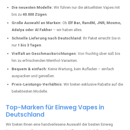
Warum unsere Einweg Vapes in
Deesen kaufen?
Deutschland erlebt einen regelrechten Boom der Einweg E-Zigaretten.
In Städten wie
Deesen
setzen immer mehr Dampfer auf moderne
Vapes mit hoher Kapazität, intensiven Aromen und einer einfachen
Handhabung. Hier sind die wichtigsten Gründe, warum Sie bei uns
bestellen sollten:
Die neuesten Modelle:
Wir führen nur die aktuellsten Vapes mit
bis zu
40.000 Zügen
.
Große Auswahl an Marken:
Ob
Elf Bar, RandM, JNR, Mosmo,
Adalya oder Al Fakher
– wir haben alles.
Schnelle Lieferung nach Deutschland:
Ihr Paket erreicht Sie in
nur
1 bis 3 Tagen
.
Vielfalt an Geschmacksrichtungen:
Von fruchtig über süß bis
hin zu erfrischenden Menthol-Varianten.
Bequem & einfach:
Keine Wartung, kein Aufladen – einfach