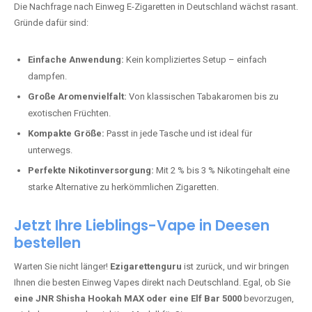
stark und perfekt für den Alltag.
Bester Einweg Vape mit 10000 Zügen:
RandM Tornado 10K
–
Perfekt für alle, die lange dampfen möchten.
Bester Einweg Vape mit 20000 Zügen:
JNR Shisha Hookah
MAX
– Shisha-Flair für unterwegs.
Warum sind Einweg Vapes so beliebt?
Die Nachfrage nach Einweg E-Zigaretten in Deutschland wächst rasant.
Gründe dafür sind:
Einfache Anwendung:
Kein kompliziertes Setup – einfach
dampfen.
Große Aromenvielfalt:
Von klassischen Tabakaromen bis zu
exotischen Früchten.
Kompakte Größe:
Passt in jede Tasche und ist ideal für
unterwegs.
Perfekte Nikotinversorgung:
Mit 2 % bis 3 % Nikotingehalt eine