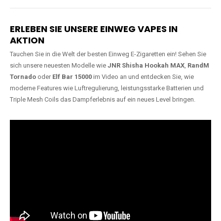
Lange Haltbarkeit
Hochwertige
Verarbeitung
Unsere Vapes sind in Varianten
mit
5000, 10000, 20000 oder
Unsere Modelle bestehen aus
sogar 40000 Zügen
erhältlich
robusten Materialien und
und bieten eine langanhaltende
garantieren ein sicheres,
Nutzung mit leistungsstarken
zuverlässiges und intensives
Akkus.
Dampferlebnis.
ERLEBEN SIE UNSERE EINWEG VAPES IN
AKTION
Tauchen Sie in die Welt der besten Einweg E-Zigaretten ein! Sehen Sie
sich unsere neuesten Modelle wie
JNR Shisha Hookah MAX
,
RandM
Tornado
oder
Elf Bar 15000
im Video an und entdecken Sie, wie
moderne Features wie Luftregulierung, leistungsstarke Batterien und
Triple Mesh Coils das Dampferlebnis auf ein neues Level bringen.