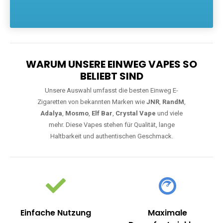
Die größte Auswahl an hochwertigen Einweg E-Zigaretten.
Einweg Vapes sind die ideale Lösung für Dampfer, die Wert auf
Komfort, starke Leistung und einfache Handhabung legen. Egal,
ob Sie eine Vape mit Nikotin suchen, eine große Auswahl an
Geschmacksrichtungen bevorzugen oder ein langlebiges
Modell mit 5000, 10000 oder 20000 Zügen wünschen – wir
haben die perfekte Auswahl. Alle Modelle bieten moderne
Technologie und ein einzigartiges Dampferlebnis.
WARUM UNSERE EINWEG VAPES SO
BELIEBT SIND
Unsere Auswahl umfasst die besten Einweg E-
Zigaretten von bekannten Marken wie
JNR
,
RandM
,
Adalya
,
Mosmo
,
Elf Bar
,
Crystal Vape
und viele
mehr. Diese Vapes stehen für Qualität, lange