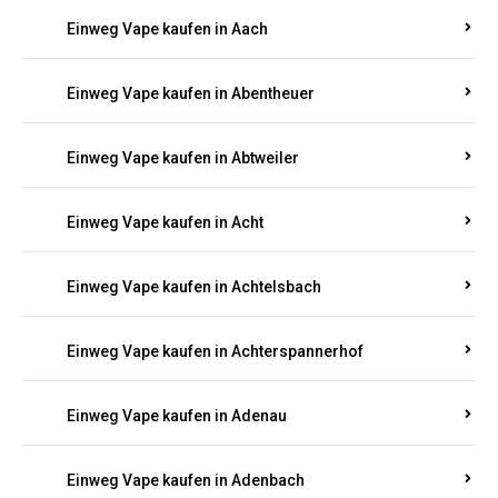
EINWEG E-ZIGARETTEN IN RHEINLAND-
PFALZ BESTELLEN
Suchen Sie nach hochwertigen
Einweg Vapes
mit
5000, 10000 oder 20000 Zügen
? Entdecken Sie die
besten Marken wie
JNR, Elf Bar, RandM, Mosmo,
Adalya
und mehr – mit Versand direkt nach
Rheinland-Pfalz.
Einweg Vape kaufen in Aach
Einweg Vape kaufen in Abentheuer
Einweg Vape kaufen in Abtweiler
Einweg Vape kaufen in Acht