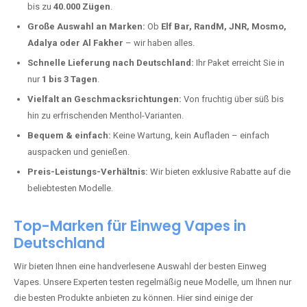
Euteneuen kaufen?
Deutschland erlebt einen regelrechten Boom der Einweg E-Zigaretten.
In Städten wie
Euteneuen
setzen immer mehr Dampfer auf moderne
Vapes mit hoher Kapazität, intensiven Aromen und einer einfachen
Handhabung. Hier sind die wichtigsten Gründe, warum Sie bei uns
bestellen sollten:
Die neuesten Modelle:
Wir führen nur die aktuellsten Vapes mit
bis zu
40.000 Zügen
.
Große Auswahl an Marken:
Ob
Elf Bar, RandM, JNR, Mosmo,
Adalya oder Al Fakher
– wir haben alles.
Schnelle Lieferung nach Deutschland:
Ihr Paket erreicht Sie in
nur
1 bis 3 Tagen
.
Vielfalt an Geschmacksrichtungen:
Von fruchtig über süß bis
hin zu erfrischenden Menthol-Varianten.
Bequem & einfach:
Keine Wartung, kein Aufladen – einfach
auspacken und genießen.
Preis-Leistungs-Verhältnis:
Wir bieten exklusive Rabatte auf die