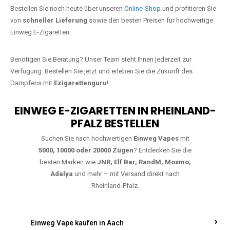
Jetzt Ihre Lieblings-Vape in Euteneuen
bestellen
Warten Sie nicht länger!
Ezigarettenguru
ist zurück, und wir bringen
Ihnen die besten Einweg Vapes direkt nach Deutschland. Egal, ob Sie
eine JNR Shisha Hookah MAX oder eine Elf Bar 5000
bevorzugen,
wir haben genau das richtige Modell für Sie.
Bestellen Sie noch heute über unseren
Online-Shop
und profitieren Sie
von
schneller Lieferung
sowie den besten Preisen für hochwertige
Einweg E-Zigaretten.
Benötigen Sie Beratung? Unser Team steht Ihnen jederzeit zur
Verfügung. Bestellen Sie jetzt und erleben Sie die Zukunft des
Dampfens mit
Ezigarettenguru
!
EINWEG E-ZIGARETTEN IN RHEINLAND-
PFALZ BESTELLEN