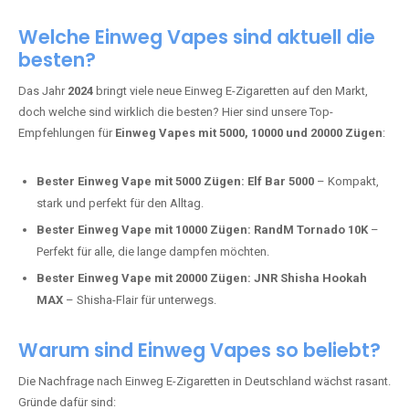
Adalya Einweg Vapes:
Perfekt für Fans von Premium-Shisha-
Tabak.
Fumot Tornado Music 30K:
Einweg Vape mit integriertem
Lautsprecher für ein einzigartiges Erlebnis.
Vozol Star 10K:
Hochwertige Verarbeitung, starke
Nikotindosierung.
Crystal Pro 15K:
Elegantes Design und satte Dampfproduktion.
Welche Einweg Vapes sind aktuell die
besten?
Das Jahr
2024
bringt viele neue Einweg E-Zigaretten auf den Markt,
doch welche sind wirklich die besten? Hier sind unsere Top-
Empfehlungen für
Einweg Vapes mit 5000, 10000 und 20000 Zügen
:
Bester Einweg Vape mit 5000 Zügen:
Elf Bar 5000
– Kompakt,
stark und perfekt für den Alltag.
Bester Einweg Vape mit 10000 Zügen:
RandM Tornado 10K
–