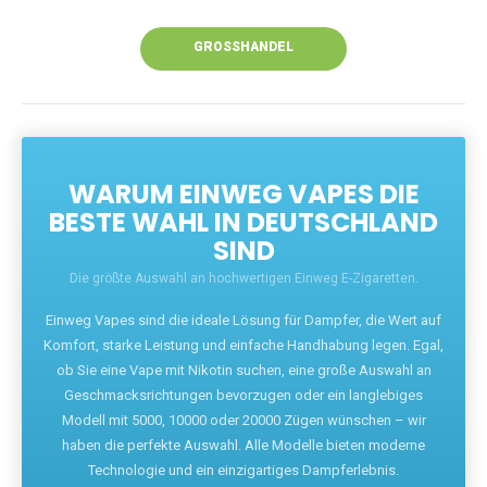
Unsere Vapes bieten intensiven Geschmack,
leistungsstarke Akkus und eine Vielzahl von
Aromen. Dank unseres schnellen Versands aus
Europa ist die Lieferung in Deutschland innerhalb
weniger Tage gewährleistet.
JETZT BESTELLEN
GROSSHANDEL
WARUM EINWEG VAPES DIE
BESTE WAHL IN DEUTSCHLAND
SIND