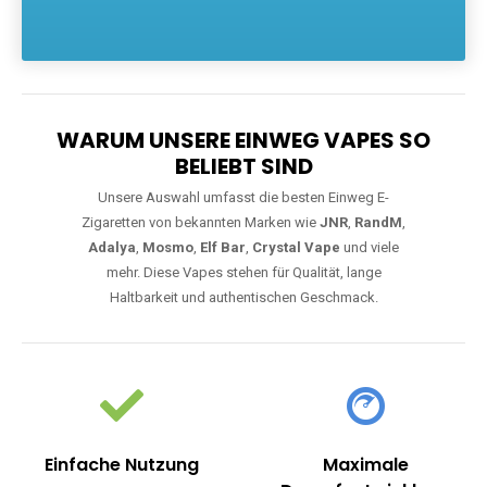
Die größte Auswahl an hochwertigen Einweg E-Zigaretten.
Einweg Vapes sind die ideale Lösung für Dampfer, die Wert auf
Komfort, starke Leistung und einfache Handhabung legen. Egal,
ob Sie eine Vape mit Nikotin suchen, eine große Auswahl an
Geschmacksrichtungen bevorzugen oder ein langlebiges
Modell mit 5000, 10000 oder 20000 Zügen wünschen – wir
haben die perfekte Auswahl. Alle Modelle bieten moderne
Technologie und ein einzigartiges Dampferlebnis.
WARUM UNSERE EINWEG VAPES SO
BELIEBT SIND
Unsere Auswahl umfasst die besten Einweg E-
Zigaretten von bekannten Marken wie
JNR
,
RandM
,
Adalya
,
Mosmo
,
Elf Bar
,
Crystal Vape
und viele
mehr. Diese Vapes stehen für Qualität, lange