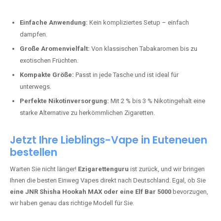
Perfekt für alle, die lange dampfen möchten.
Bester Einweg Vape mit 20000 Zügen:
JNR Shisha Hookah
MAX
– Shisha-Flair für unterwegs.
Warum sind Einweg Vapes so beliebt?
Die Nachfrage nach Einweg E-Zigaretten in Deutschland wächst rasant.
Gründe dafür sind:
Einfache Anwendung:
Kein kompliziertes Setup – einfach
dampfen.
Große Aromenvielfalt:
Von klassischen Tabakaromen bis zu
exotischen Früchten.
Kompakte Größe:
Passt in jede Tasche und ist ideal für
unterwegs.
Perfekte Nikotinversorgung:
Mit 2 % bis 3 % Nikotingehalt eine
starke Alternative zu herkömmlichen Zigaretten.