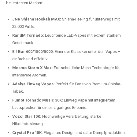
beliebtesten Modelle.
Top-Marken für Einweg Vapes in
Deutschland
Wir bieten Ihnen eine handverlesene Auswahl der besten Einweg
Vapes. Unsere Experten testen regelmäßig neue Modelle, um Ihnen nur
die besten Produkte anbieten zu können. Hier sind einige der
beliebtesten Marken:
JNR Shisha Hookah MAX:
Shisha-Feeling für unterwegs mit
22.000 Puffs.
RandM Tornado:
Leuchtende LED-Vapes mit extrem starkem
Geschmack.
Elf Bar 600/1500/5000:
Einer der Klassiker unter den Vapes –
einfach und effektiv.
Mosmo Storm X Max:
Fortschrittliche Mesh-Technologie für
intensivere Aromen.