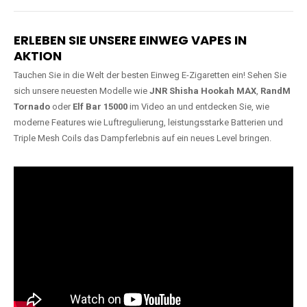
Lange Haltbarkeit
Hochwertige
Verarbeitung
Unsere Vapes sind in Varianten
mit
5000, 10000, 20000 oder
Unsere Modelle bestehen aus
sogar 40000 Zügen
erhältlich
robusten Materialien und
und bieten eine langanhaltende
garantieren ein sicheres,
Nutzung mit leistungsstarken
zuverlässiges und intensives
Akkus.
Dampferlebnis.
ERLEBEN SIE UNSERE EINWEG VAPES IN
AKTION
Tauchen Sie in die Welt der besten Einweg E-Zigaretten ein! Sehen Sie
sich unsere neuesten Modelle wie
JNR Shisha Hookah MAX
,
RandM
Tornado
oder
Elf Bar 15000
im Video an und entdecken Sie, wie
moderne Features wie Luftregulierung, leistungsstarke Batterien und
Triple Mesh Coils das Dampferlebnis auf ein neues Level bringen.