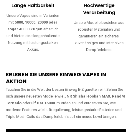
Lange Haltbarkeit
Hochwertige
Verarbeitung
Unsere Vapes sind in Varianten
mit
5000, 10000, 20000 oder
Unsere Modelle bestehen aus
sogar 40000 Zügen
erhältlich
robusten Materialien und
und bieten eine langanhaltende
garantieren ein sicheres,
Nutzung mit leistungsstarken
zuverlässiges und intensives
Akkus.
Dampferlebnis.
ERLEBEN SIE UNSERE EINWEG VAPES IN
AKTION
Tauchen Sie in die Welt der besten Einweg E-Zigaretten ein! Sehen Sie
sich unsere neuesten Modelle wie
JNR Shisha Hookah MAX
,
RandM
Tornado
oder
Elf Bar 15000
im Video an und entdecken Sie, wie
moderne Features wie Luftregulierung, leistungsstarke Batterien und
Triple Mesh Coils das Dampferlebnis auf ein neues Level bringen.