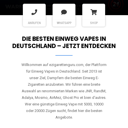
ANRUFEN
WHATSAPP
SHOP
DIE BESTEN EINWEG VAPES IN
DEUTSCHLAND – JETZT ENTDECKEN
Willkommen auf ezigarettenguru.com, der Plattform
für Einweg Vapes in Deutschland. Seit 2013 ist
unser Ziel, Dampfern die besten Einweg E-
Zigaretten anzubieten. Wir führen eine breite
Auswahl an renommierten Marken wie JNR, RandM,
Adalya, Mosmo, AirMez, Ghost Pro et bien d'autres.
Wer eine günstige Einweg Vape mit 5000, 10000
oder 20000 Zügen sucht, findet hier die besten
Angebote.