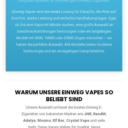
Die größte Auswahl an hochwertigen Einweg E-Zigaretten.
Einweg Vapes sind die ideale Lösung für Dampfer, die Wert auf
Komfort, starke Leistung und einfache Handhabung legen. Egal,
ob Sie eine Vape mit Nikotin suchen, eine große Auswahl an
Geschmacksrichtungen bevorzugen oder ein langlebiges
Modell mit 5000, 10000 oder 20000 Zügen wünschen – wir
haben die perfekte Auswahl. Alle Modelle bieten moderne
Technologie und ein einzigartiges Dampferlebnis.
WARUM UNSERE EINWEG VAPES SO
BELIEBT SIND
Unsere Auswahl umfasst die besten Einweg E-
Zigaretten von bekannten Marken wie
JNR
,
RandM
,
Adalya
,
Mosmo
,
Elf Bar
,
Crystal Vape
und viele
mehr. Diese Vapes stehen für Qualität, lange