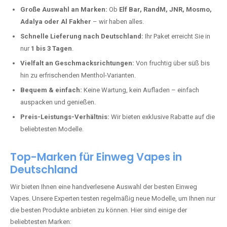
Deutschland erlebt einen regelrechten Boom der Einweg E-Zigaretten.
In Städten wie
Enspel
setzen immer mehr Dampfer auf moderne
Vapes mit hoher Kapazität, intensiven Aromen und einer einfachen
Handhabung. Hier sind die wichtigsten Gründe, warum Sie bei uns
bestellen sollten:
Die neuesten Modelle:
Wir führen nur die aktuellsten Vapes mit
bis zu
40.000 Zügen
.
Große Auswahl an Marken:
Ob
Elf Bar, RandM, JNR, Mosmo,
Adalya oder Al Fakher
– wir haben alles.
Schnelle Lieferung nach Deutschland:
Ihr Paket erreicht Sie in
nur
1 bis 3 Tagen
.
Vielfalt an Geschmacksrichtungen:
Von fruchtig über süß bis
hin zu erfrischenden Menthol-Varianten.
Bequem & einfach:
Keine Wartung, kein Aufladen – einfach
auspacken und genießen.
Preis-Leistungs-Verhältnis:
Wir bieten exklusive Rabatte auf die