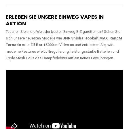
Lange Haltbarkeit
Hochwertige
Verarbeitung
Unsere Vapes sind in Varianten
mit
5000, 10000, 20000 oder
Unsere Modelle bestehen aus
sogar 40000 Zügen
erhältlich
robusten Materialien und
und bieten eine langanhaltende
garantieren ein sicheres,
Nutzung mit leistungsstarken
zuverlässiges und intensives
Akkus.
Dampferlebnis.
ERLEBEN SIE UNSERE EINWEG VAPES IN
AKTION
Tauchen Sie in die Welt der besten Einweg E-Zigaretten ein! Sehen Sie
sich unsere neuesten Modelle wie
JNR Shisha Hookah MAX
,
RandM
Tornado
oder
Elf Bar 15000
im Video an und entdecken Sie, wie
moderne Features wie Luftregulierung, leistungsstarke Batterien und
Triple Mesh Coils das Dampferlebnis auf ein neues Level bringen.