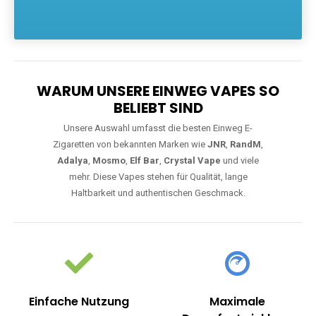
Die größte Auswahl an hochwertigen Einweg E-Zigaretten.
Einweg Vapes sind die ideale Lösung für Dampfer, die Wert auf
Komfort, starke Leistung und einfache Handhabung legen. Egal,
ob Sie eine Vape mit Nikotin suchen, eine große Auswahl an
Geschmacksrichtungen bevorzugen oder ein langlebiges
Modell mit 5000, 10000 oder 20000 Zügen wünschen – wir
haben die perfekte Auswahl. Alle Modelle bieten moderne
Technologie und ein einzigartiges Dampferlebnis.
WARUM UNSERE EINWEG VAPES SO
BELIEBT SIND
Unsere Auswahl umfasst die besten Einweg E-
Zigaretten von bekannten Marken wie
JNR
,
RandM
,
Adalya
,
Mosmo
,
Elf Bar
,
Crystal Vape
und viele
mehr. Diese Vapes stehen für Qualität, lange