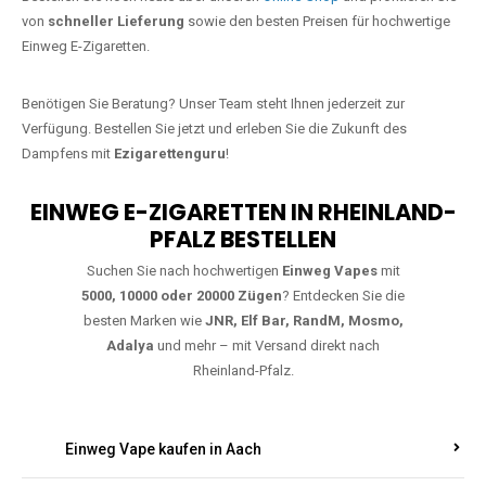
Jetzt Ihre Lieblings-Vape in Enspel
bestellen
Warten Sie nicht länger!
Ezigarettenguru
ist zurück, und wir bringen
Ihnen die besten Einweg Vapes direkt nach Deutschland. Egal, ob Sie
eine JNR Shisha Hookah MAX oder eine Elf Bar 5000
bevorzugen,
wir haben genau das richtige Modell für Sie.
Bestellen Sie noch heute über unseren
Online-Shop
und profitieren Sie
von
schneller Lieferung
sowie den besten Preisen für hochwertige
Einweg E-Zigaretten.
Benötigen Sie Beratung? Unser Team steht Ihnen jederzeit zur
Verfügung. Bestellen Sie jetzt und erleben Sie die Zukunft des
Dampfens mit
Ezigarettenguru
!
EINWEG E-ZIGARETTEN IN RHEINLAND-
PFALZ BESTELLEN
Suchen Sie nach hochwertigen
Einweg Vapes
mit