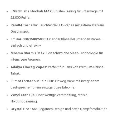
beliebtesten Modelle.
Top-Marken für Einweg Vapes in
Deutschland
Wir bieten Ihnen eine handverlesene Auswahl der besten Einweg
Vapes. Unsere Experten testen regelmäßig neue Modelle, um Ihnen nur
die besten Produkte anbieten zu können. Hier sind einige der
beliebtesten Marken:
JNR Shisha Hookah MAX:
Shisha-Feeling für unterwegs mit
22.000 Puffs.
RandM Tornado:
Leuchtende LED-Vapes mit extrem starkem
Geschmack.
Elf Bar 600/1500/5000:
Einer der Klassiker unter den Vapes –
einfach und effektiv.
Mosmo Storm X Max:
Fortschrittliche Mesh-Technologie für
intensivere Aromen.