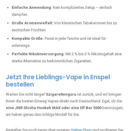
Perfekt für alle, die lange dampfen möchten.
Bester Einweg Vape mit 20000 Zügen:
JNR Shisha Hookah
MAX
– Shisha-Flair für unterwegs.
Warum sind Einweg Vapes so beliebt?
Die Nachfrage nach Einweg E-Zigaretten in Deutschland wächst rasant.
Gründe dafür sind:
Einfache Anwendung:
Kein kompliziertes Setup – einfach
dampfen.
Große Aromenvielfalt:
Von klassischen Tabakaromen bis zu
exotischen Früchten.
Kompakte Größe:
Passt in jede Tasche und ist ideal für
unterwegs.
Perfekte Nikotinversorgung:
Mit 2 % bis 3 % Nikotingehalt eine
starke Alternative zu herkömmlichen Zigaretten.