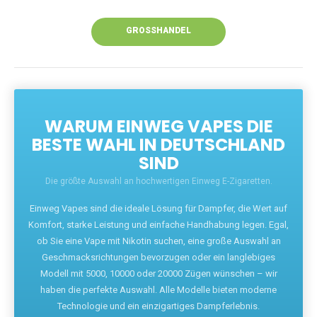
Unsere Vapes bieten intensiven Geschmack,
leistungsstarke Akkus und eine Vielzahl von
Aromen. Dank unseres schnellen Versands aus
Europa ist die Lieferung in Deutschland innerhalb
weniger Tage gewährleistet.
JETZT BESTELLEN
GROSSHANDEL
WARUM EINWEG VAPES DIE
BESTE WAHL IN DEUTSCHLAND
SIND