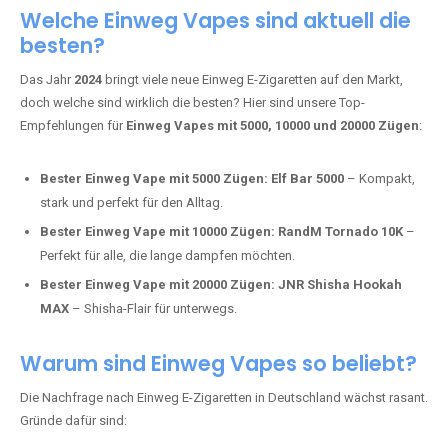
Adalya Einweg Vapes:
Perfekt für Fans von Premium-Shisha-
Tabak.
Fumot Tornado Music 30K:
Einweg Vape mit integriertem
Lautsprecher für ein einzigartiges Erlebnis.
Vozol Star 10K:
Hochwertige Verarbeitung, starke
Nikotindosierung.
Crystal Pro 15K:
Elegantes Design und satte Dampfproduktion.
Welche Einweg Vapes sind aktuell die
besten?
Das Jahr
2024
bringt viele neue Einweg E-Zigaretten auf den Markt,
doch welche sind wirklich die besten? Hier sind unsere Top-
Empfehlungen für
Einweg Vapes mit 5000, 10000 und 20000 Zügen
:
Bester Einweg Vape mit 5000 Zügen:
Elf Bar 5000
– Kompakt,
stark und perfekt für den Alltag.
Bester Einweg Vape mit 10000 Zügen:
RandM Tornado 10K
–