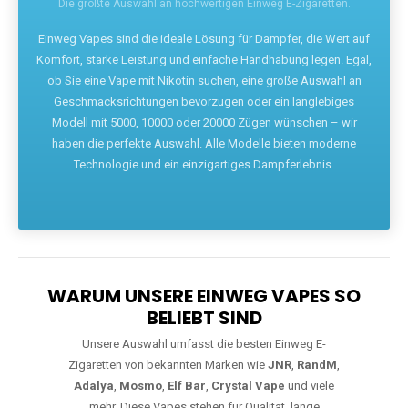
Die größte Auswahl an hochwertigen Einweg E-Zigaretten.
Einweg Vapes sind die ideale Lösung für Dampfer, die Wert auf
Komfort, starke Leistung und einfache Handhabung legen. Egal,
ob Sie eine Vape mit Nikotin suchen, eine große Auswahl an
Geschmacksrichtungen bevorzugen oder ein langlebiges
Modell mit 5000, 10000 oder 20000 Zügen wünschen – wir
haben die perfekte Auswahl. Alle Modelle bieten moderne
Technologie und ein einzigartiges Dampferlebnis.
WARUM UNSERE EINWEG VAPES SO
BELIEBT SIND
Unsere Auswahl umfasst die besten Einweg E-
Zigaretten von bekannten Marken wie
JNR
,
RandM
,
Adalya
,
Mosmo
,
Elf Bar
,
Crystal Vape
und viele
mehr. Diese Vapes stehen für Qualität, lange