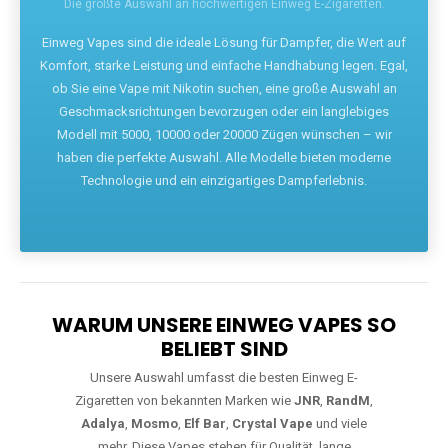
Die größte Auswahl an hochwertigen Einweg E-Zigaretten.
Einweg Vapes sind die ideale Lösung für Dampfer, die Wert auf
Komfort, starke Leistung und einfache Handhabung legen. Egal,
ob Sie eine Vape mit Nikotin suchen, eine große Auswahl an
Geschmacksrichtungen bevorzugen oder ein langlebiges
Modell mit 5000, 10000 oder 20000 Zügen wünschen – wir
haben die perfekte Auswahl. Alle Modelle bieten moderne
Technologie und ein einzigartiges Dampferlebnis.
WARUM UNSERE EINWEG VAPES SO
BELIEBT SIND
Unsere Auswahl umfasst die besten Einweg E-
Zigaretten von bekannten Marken wie
JNR
,
RandM
,
Adalya
,
Mosmo
,
Elf Bar
,
Crystal Vape
und viele
mehr. Diese Vapes stehen für Qualität, lange