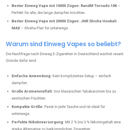
Bester Einweg Vape mit 10000 Zügen:
RandM Tornado 10K
–
Perfekt für alle, die lange dampfen möchten.
Bester Einweg Vape mit 20000 Zügen:
JNR Shisha Hookah
MAX
– Shisha-Flair für unterwegs.
Warum sind Einweg Vapes so beliebt?
Die Nachfrage nach Einweg E-Zigaretten in Deutschland wächst rasant.
Gründe dafür sind:
Einfache Anwendung:
Kein kompliziertes Setup – einfach
dampfen.
Große Aromenvielfalt:
Von klassischen Tabakaromen bis zu
exotischen Früchten.
Kompakte Größe:
Passt in jede Tasche und ist ideal für
unterwegs.
Perfekte Nikotinversorgung:
Mit 2 % bis 3 % Nikotingehalt eine
starke Alternative zu herkömmlichen Zigaretten.