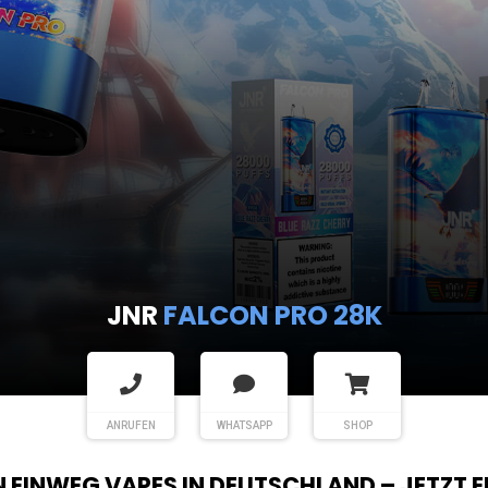
JNR
FALCON PRO 28K
ANRUFEN
WHATSAPP
SHOP
EN EINWEG VAPES IN DEUTSCHLAND – JETZT 