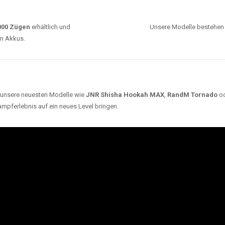
0000 Zügen
erhältlich und
Unsere Modelle bestehen a
en Akkus.
ch unsere neuesten Modelle wie
JNR Shisha Hookah MAX
,
RandM Tornado
o
ampferlebnis auf ein neues Level bringen.