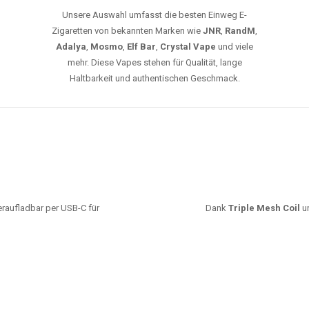
Unsere Auswahl umfasst die besten Einweg E-
Zigaretten von bekannten Marken wie
JNR
,
RandM
,
Adalya
,
Mosmo
,
Elf Bar
,
Crystal Vape
und viele
mehr. Diese Vapes stehen für Qualität, lange
Haltbarkeit und authentischen Geschmack.
deraufladbar per USB-C für
Dank
Triple Mesh Coil
un