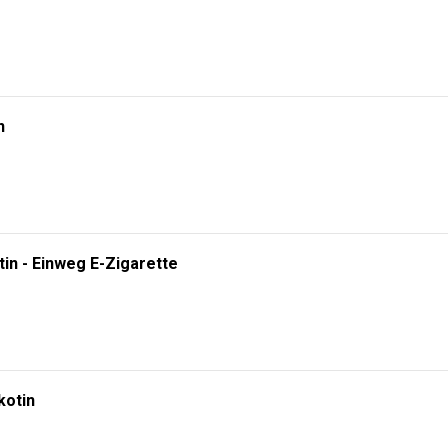
n
tin - Einweg E-Zigarette
kotin