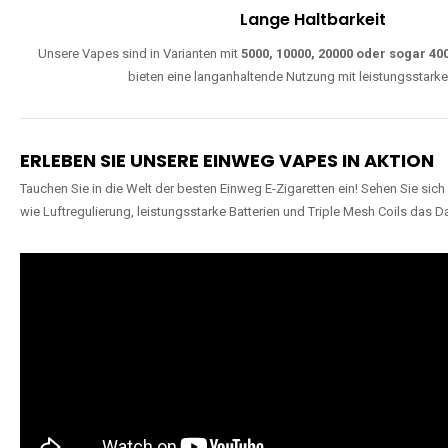
Lange Haltbarkeit
Unsere Vapes sind in Varianten mit
5000, 10000, 20000 oder sogar 4
bieten eine langanhaltende Nutzung mit leistungsstark
ERLEBEN SIE UNSERE EINWEG VAPES IN AKTION
Tauchen Sie in die Welt der besten Einweg E-Zigaretten ein! Sehen Sie si
wie Luftregulierung, leistungsstarke Batterien und Triple Mesh Coils das D