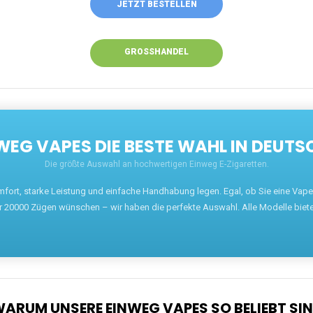
JETZT BESTELLEN
GROSSHANDEL
EG VAPES DIE BESTE WAHL IN DEUTS
Die größte Auswahl an hochwertigen Einweg E-Zigaretten.
mfort, starke Leistung und einfache Handhabung legen. Egal, ob Sie eine Va
r 20000 Zügen wünschen – wir haben die perfekte Auswahl. Alle Modelle biet
ARUM UNSERE EINWEG VAPES SO BELIEBT SI