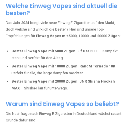
Adalya Einweg Vapes:
Perfekt für Fans von Premium-Shisha-
Tabak.
Fumot Tornado Music 30K:
Einweg Vape mit integriertem
Lautsprecher für ein einzigartiges Erlebnis.
Vozol Star 10K:
Hochwertige Verarbeitung, starke
Nikotindosierung.
Crystal Pro 15K:
Elegantes Design und satte Dampfproduktion.
Welche Einweg Vapes sind aktuell die
besten?
Das Jahr
2024
bringt viele neue Einweg E-Zigaretten auf den Markt,
doch welche sind wirklich die besten? Hier sind unsere Top-
Empfehlungen für
Einweg Vapes mit 5000, 10000 und 20000 Zügen
:
Bester Einweg Vape mit 5000 Zügen:
Elf Bar 5000
– Kompakt,
stark und perfekt für den Alltag.
Bester Einweg Vape mit 10000 Zügen:
RandM Tornado 10K
–