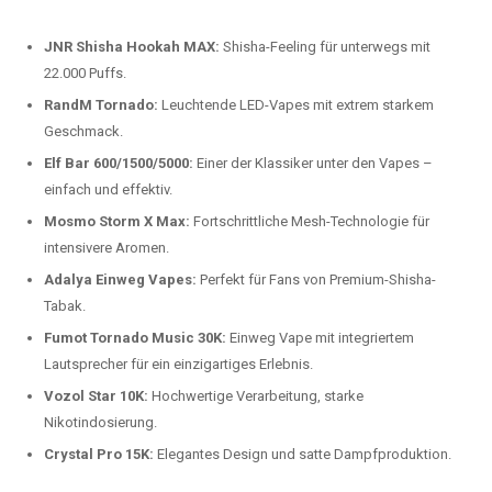
beliebtesten Modelle.
Top-Marken für Einweg Vapes in
Deutschland
Wir bieten Ihnen eine handverlesene Auswahl der besten Einweg
Vapes. Unsere Experten testen regelmäßig neue Modelle, um Ihnen nur
die besten Produkte anbieten zu können. Hier sind einige der
beliebtesten Marken:
JNR Shisha Hookah MAX:
Shisha-Feeling für unterwegs mit
22.000 Puffs.
RandM Tornado:
Leuchtende LED-Vapes mit extrem starkem
Geschmack.
Elf Bar 600/1500/5000:
Einer der Klassiker unter den Vapes –
einfach und effektiv.
Mosmo Storm X Max:
Fortschrittliche Mesh-Technologie für
intensivere Aromen.