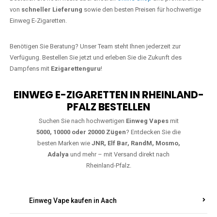
Jetzt Ihre Lieblings-Vape in
Heinzenbach bestellen
Warten Sie nicht länger!
Ezigarettenguru
ist zurück, und wir bringen
Ihnen die besten Einweg Vapes direkt nach Deutschland. Egal, ob Sie
eine JNR Shisha Hookah MAX oder eine Elf Bar 5000
bevorzugen,
wir haben genau das richtige Modell für Sie.
Bestellen Sie noch heute über unseren
Online-Shop
und profitieren Sie
von
schneller Lieferung
sowie den besten Preisen für hochwertige
Einweg E-Zigaretten.
Benötigen Sie Beratung? Unser Team steht Ihnen jederzeit zur
Verfügung. Bestellen Sie jetzt und erleben Sie die Zukunft des
Dampfens mit
Ezigarettenguru
!
EINWEG E-ZIGARETTEN IN RHEINLAND-
PFALZ BESTELLEN
Suchen Sie nach hochwertigen
Einweg Vapes
mit