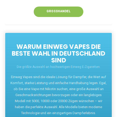
Unsere Vapes bieten intensiven Geschmack,
leistungsstarke Akkus und eine Vielzahl von
Aromen. Dank unseres schnellen Versands aus
Europa ist die Lieferung in Deutschland innerhalb
weniger Tage gewährleistet.
JETZT BESTELLEN
GROSSHANDEL
WARUM EINWEG VAPES DIE
BESTE WAHL IN DEUTSCHLAND
SIND