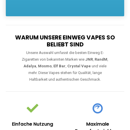
Die größte Auswahl an hochwertigen Einweg E-Zigaretten.
Einweg Vapes sind die ideale Lösung für Dampfer, die Wert auf
Komfort, starke Leistung und einfache Handhabung legen. Egal,
ob Sie eine Vape mit Nikotin suchen, eine große Auswahl an
Geschmacksrichtungen bevorzugen oder ein langlebiges
Modell mit 5000, 10000 oder 20000 Zügen wünschen – wir
haben die perfekte Auswahl. Alle Modelle bieten moderne
Technologie und ein einzigartiges Dampferlebnis.
WARUM UNSERE EINWEG VAPES SO
BELIEBT SIND
Unsere Auswahl umfasst die besten Einweg E-
Zigaretten von bekannten Marken wie
JNR
,
RandM
,
Adalya
,
Mosmo
,
Elf Bar
,
Crystal Vape
und viele
mehr. Diese Vapes stehen für Qualität, lange