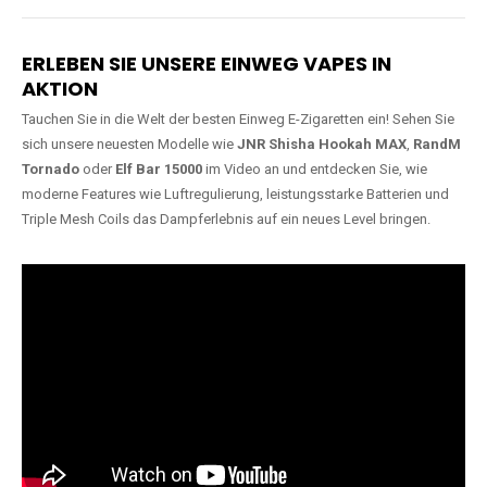
Lange Haltbarkeit
Hochwertige
Verarbeitung
Unsere Vapes sind in Varianten
mit
5000, 10000, 20000 oder
Unsere Modelle bestehen aus
sogar 40000 Zügen
erhältlich
robusten Materialien und
und bieten eine langanhaltende
garantieren ein sicheres,
Nutzung mit leistungsstarken
zuverlässiges und intensives
Akkus.
Dampferlebnis.
ERLEBEN SIE UNSERE EINWEG VAPES IN
AKTION
Tauchen Sie in die Welt der besten Einweg E-Zigaretten ein! Sehen Sie
sich unsere neuesten Modelle wie
JNR Shisha Hookah MAX
,
RandM
Tornado
oder
Elf Bar 15000
im Video an und entdecken Sie, wie
moderne Features wie Luftregulierung, leistungsstarke Batterien und
Triple Mesh Coils das Dampferlebnis auf ein neues Level bringen.