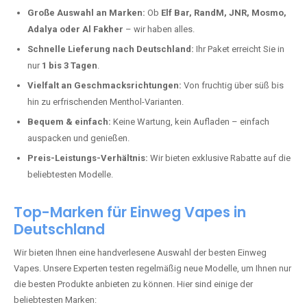
Deutschland erlebt einen regelrechten Boom der Einweg E-Zigaretten.
In Städten wie
Heinzenbach
setzen immer mehr Dampfer auf
moderne Vapes mit hoher Kapazität, intensiven Aromen und einer
einfachen Handhabung. Hier sind die wichtigsten Gründe, warum Sie
bei uns bestellen sollten:
Die neuesten Modelle:
Wir führen nur die aktuellsten Vapes mit
bis zu
40.000 Zügen
.
Große Auswahl an Marken:
Ob
Elf Bar, RandM, JNR, Mosmo,
Adalya oder Al Fakher
– wir haben alles.
Schnelle Lieferung nach Deutschland:
Ihr Paket erreicht Sie in
nur
1 bis 3 Tagen
.
Vielfalt an Geschmacksrichtungen:
Von fruchtig über süß bis
hin zu erfrischenden Menthol-Varianten.
Bequem & einfach:
Keine Wartung, kein Aufladen – einfach
auspacken und genießen.
Preis-Leistungs-Verhältnis:
Wir bieten exklusive Rabatte auf die