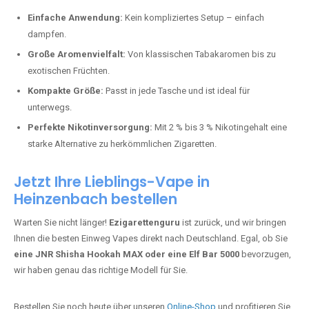
Perfekt für alle, die lange dampfen möchten.
Bester Einweg Vape mit 20000 Zügen:
JNR Shisha Hookah
MAX
– Shisha-Flair für unterwegs.
Warum sind Einweg Vapes so beliebt?
Die Nachfrage nach Einweg E-Zigaretten in Deutschland wächst rasant.
Gründe dafür sind:
Einfache Anwendung:
Kein kompliziertes Setup – einfach
dampfen.
Große Aromenvielfalt:
Von klassischen Tabakaromen bis zu
exotischen Früchten.
Kompakte Größe:
Passt in jede Tasche und ist ideal für
unterwegs.
Perfekte Nikotinversorgung:
Mit 2 % bis 3 % Nikotingehalt eine
starke Alternative zu herkömmlichen Zigaretten.