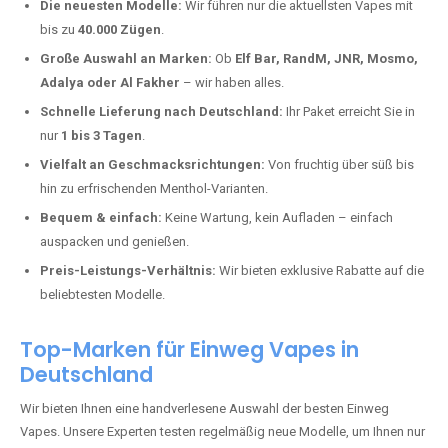
Hemmelzen kaufen?
Deutschland erlebt einen regelrechten Boom der Einweg E-Zigaretten.
In Städten wie
Hemmelzen
setzen immer mehr Dampfer auf moderne
Vapes mit hoher Kapazität, intensiven Aromen und einer einfachen
Handhabung. Hier sind die wichtigsten Gründe, warum Sie bei uns
bestellen sollten:
Die neuesten Modelle:
Wir führen nur die aktuellsten Vapes mit
bis zu
40.000 Zügen
.
Große Auswahl an Marken:
Ob
Elf Bar, RandM, JNR, Mosmo,
Adalya oder Al Fakher
– wir haben alles.
Schnelle Lieferung nach Deutschland:
Ihr Paket erreicht Sie in
nur
1 bis 3 Tagen
.
Vielfalt an Geschmacksrichtungen:
Von fruchtig über süß bis
hin zu erfrischenden Menthol-Varianten.
Bequem & einfach:
Keine Wartung, kein Aufladen – einfach
auspacken und genießen.