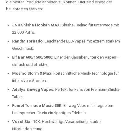
Preis-Leistungs-Verhältnis:
Wir bieten exklusive Rabatte auf die
beliebtesten Modelle.
Top-Marken für Einweg Vapes in
Deutschland
Wir bieten Ihnen eine handverlesene Auswahl der besten Einweg
Vapes. Unsere Experten testen regelmäßig neue Modelle, um Ihnen nur
die besten Produkte anbieten zu können. Hier sind einige der
beliebtesten Marken:
JNR Shisha Hookah MAX:
Shisha-Feeling für unterwegs mit
22.000 Puffs.
RandM Tornado:
Leuchtende LED-Vapes mit extrem starkem
Geschmack.
Elf Bar 600/1500/5000:
Einer der Klassiker unter den Vapes –
einfach und effektiv.
Mosmo Storm X Max:
Fortschrittliche Mesh-Technologie für