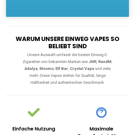
Die größte Auswahl an hochwertigen Einweg E-Zigaretten.
Einweg Vapes sind die ideale Lösung für Dampfer, die Wert auf
Komfort, starke Leistung und einfache Handhabung legen. Egal,
ob Sie eine Vape mit Nikotin suchen, eine große Auswahl an
Geschmacksrichtungen bevorzugen oder ein langlebiges
Modell mit 5000, 10000 oder 20000 Zügen wünschen – wir
haben die perfekte Auswahl. Alle Modelle bieten moderne
Technologie und ein einzigartiges Dampferlebnis.
WARUM UNSERE EINWEG VAPES SO
BELIEBT SIND
Unsere Auswahl umfasst die besten Einweg E-
Zigaretten von bekannten Marken wie
JNR
,
RandM
,
Adalya
,
Mosmo
,
Elf Bar
,
Crystal Vape
und viele
mehr. Diese Vapes stehen für Qualität, lange