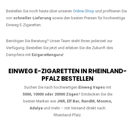
Jetzt Ihre Lieblings-Vape in
Hemmelzen bestellen
Warten Sie nicht länger!
Ezigarettenguru
ist zurück, und wir bringen
Ihnen die besten Einweg Vapes direkt nach Deutschland. Egal, ob Sie
eine JNR Shisha Hookah MAX oder eine Elf Bar 5000
bevorzugen,
wir haben genau das richtige Modell für Sie.
Bestellen Sie noch heute über unseren
Online-Shop
und profitieren Sie
von
schneller Lieferung
sowie den besten Preisen für hochwertige
Einweg E-Zigaretten.
Benötigen Sie Beratung? Unser Team steht Ihnen jederzeit zur
Verfügung. Bestellen Sie jetzt und erleben Sie die Zukunft des
Dampfens mit
Ezigarettenguru
!
EINWEG E-ZIGARETTEN IN RHEINLAND-