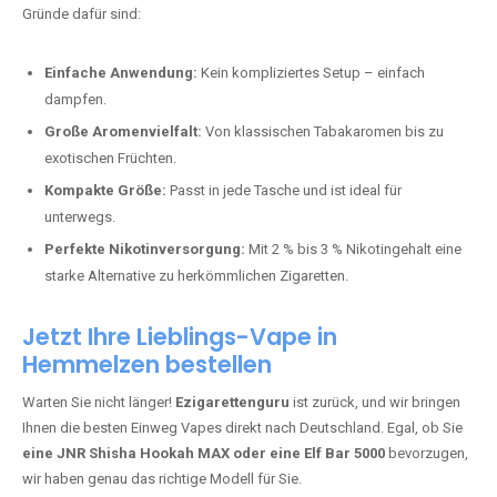
Bester Einweg Vape mit 10000 Zügen:
RandM Tornado 10K
–
Perfekt für alle, die lange dampfen möchten.
Bester Einweg Vape mit 20000 Zügen:
JNR Shisha Hookah
MAX
– Shisha-Flair für unterwegs.
Warum sind Einweg Vapes so beliebt?
Die Nachfrage nach Einweg E-Zigaretten in Deutschland wächst rasant.
Gründe dafür sind:
Einfache Anwendung:
Kein kompliziertes Setup – einfach
dampfen.
Große Aromenvielfalt:
Von klassischen Tabakaromen bis zu
exotischen Früchten.
Kompakte Größe:
Passt in jede Tasche und ist ideal für
unterwegs.
Perfekte Nikotinversorgung:
Mit 2 % bis 3 % Nikotingehalt eine
starke Alternative zu herkömmlichen Zigaretten.