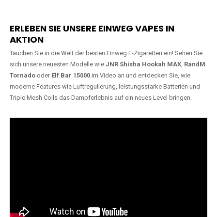
Lange Haltbarkeit
Hochwertige
Verarbeitung
Unsere Vapes sind in Varianten
mit
5000, 10000, 20000 oder
Unsere Modelle bestehen aus
sogar 40000 Zügen
erhältlich
robusten Materialien und
und bieten eine langanhaltende
garantieren ein sicheres,
Nutzung mit leistungsstarken
zuverlässiges und intensives
Akkus.
Dampferlebnis.
ERLEBEN SIE UNSERE EINWEG VAPES IN
AKTION
Tauchen Sie in die Welt der besten Einweg E-Zigaretten ein! Sehen Sie
sich unsere neuesten Modelle wie
JNR Shisha Hookah MAX
,
RandM
Tornado
oder
Elf Bar 15000
im Video an und entdecken Sie, wie
moderne Features wie Luftregulierung, leistungsstarke Batterien und
Triple Mesh Coils das Dampferlebnis auf ein neues Level bringen.