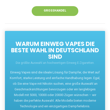
Unsere Vapes bieten intensiven Geschmack,
leistungsstarke Akkus und eine Vielzahl von
Aromen. Dank unseres schnellen Versands aus
Europa ist die Lieferung in Deutschland innerhalb
weniger Tage gewährleistet.
JETZT BESTELLEN
GROSSHANDEL
WARUM EINWEG VAPES DIE
BESTE WAHL IN DEUTSCHLAND
SIND