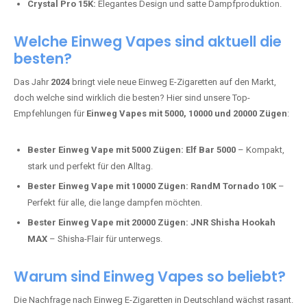
intensivere Aromen.
Adalya Einweg Vapes:
Perfekt für Fans von Premium-Shisha-
Tabak.
Fumot Tornado Music 30K:
Einweg Vape mit integriertem
Lautsprecher für ein einzigartiges Erlebnis.
Vozol Star 10K:
Hochwertige Verarbeitung, starke
Nikotindosierung.
Crystal Pro 15K:
Elegantes Design und satte Dampfproduktion.
Welche Einweg Vapes sind aktuell die
besten?
Das Jahr
2024
bringt viele neue Einweg E-Zigaretten auf den Markt,
doch welche sind wirklich die besten? Hier sind unsere Top-
Empfehlungen für
Einweg Vapes mit 5000, 10000 und 20000 Zügen
:
Bester Einweg Vape mit 5000 Zügen:
Elf Bar 5000
– Kompakt,
stark und perfekt für den Alltag.