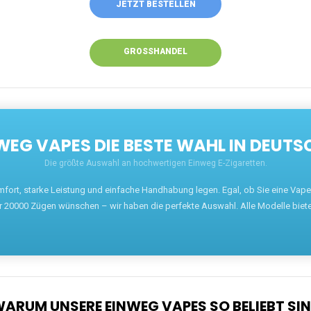
JETZT BESTELLEN
GROSSHANDEL
EG VAPES DIE BESTE WAHL IN DEUTS
Die größte Auswahl an hochwertigen Einweg E-Zigaretten.
mfort, starke Leistung und einfache Handhabung legen. Egal, ob Sie eine Va
r 20000 Zügen wünschen – wir haben die perfekte Auswahl. Alle Modelle biet
ARUM UNSERE EINWEG VAPES SO BELIEBT SI