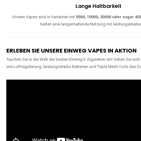
Lange Haltbarkeit
Unsere Vapes sind in Varianten mit
5000, 10000, 20000 oder sogar 4
bieten eine langanhaltende Nutzung mit leistungsstark
ERLEBEN SIE UNSERE EINWEG VAPES IN AKTION
Tauchen Sie in die Welt der besten Einweg E-Zigaretten ein! Sehen Sie si
wie Luftregulierung, leistungsstarke Batterien und Triple Mesh Coils das D