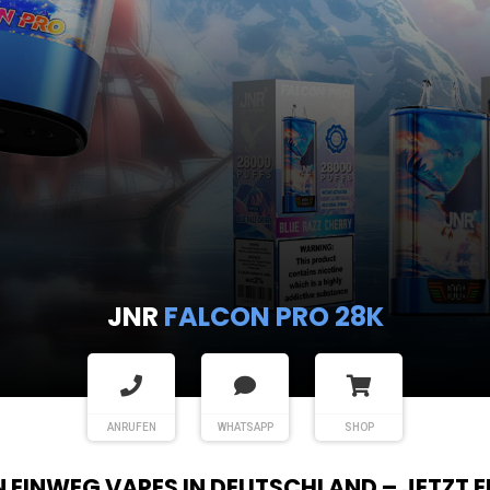
JNR
FALCON PRO 28K
ANRUFEN
WHATSAPP
SHOP
EN EINWEG VAPES IN DEUTSCHLAND – JETZT 