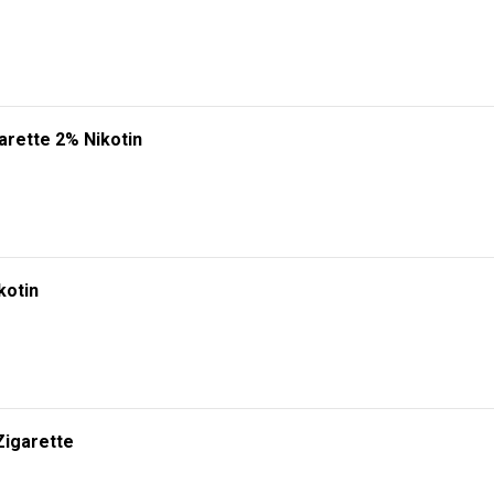
arette 2% Nikotin
kotin
Zigarette