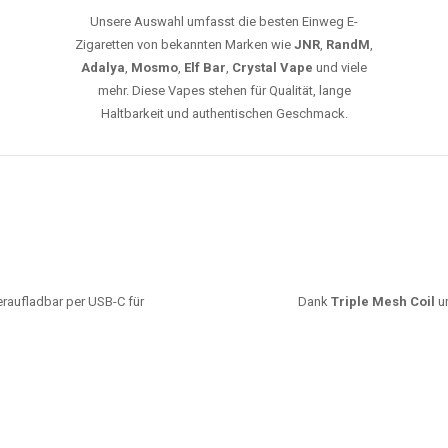
Unsere Auswahl umfasst die besten Einweg E-
Zigaretten von bekannten Marken wie
JNR
,
RandM
,
Adalya
,
Mosmo
,
Elf Bar
,
Crystal Vape
und viele
mehr. Diese Vapes stehen für Qualität, lange
Haltbarkeit und authentischen Geschmack.
deraufladbar per USB-C für
Dank
Triple Mesh Coil
un