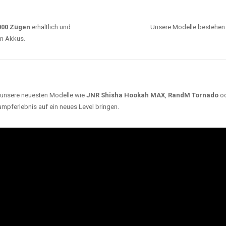
0000 Zügen
erhältlich und
Unsere Modelle bestehen a
en Akkus.
ch unsere neuesten Modelle wie
JNR Shisha Hookah MAX
,
RandM Tornado
o
ampferlebnis auf ein neues Level bringen.