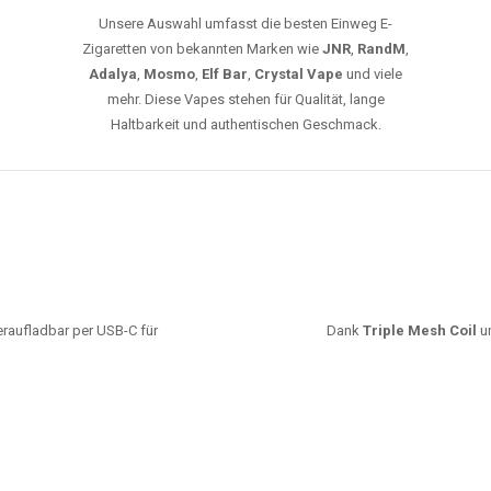
Unsere Auswahl umfasst die besten Einweg E-
Zigaretten von bekannten Marken wie
JNR
,
RandM
,
Adalya
,
Mosmo
,
Elf Bar
,
Crystal Vape
und viele
mehr. Diese Vapes stehen für Qualität, lange
Haltbarkeit und authentischen Geschmack.
deraufladbar per USB-C für
Dank
Triple Mesh Coil
un