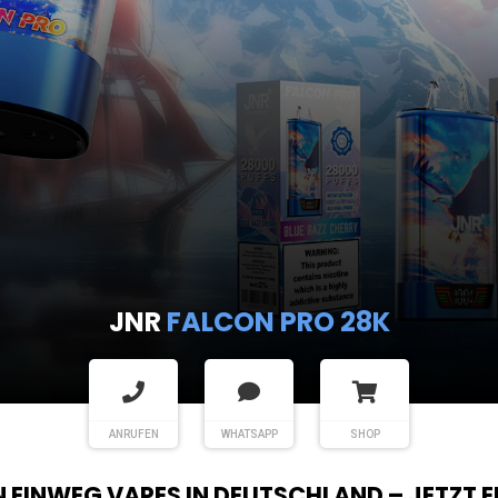
JNR
FALCON PRO 28K
ANRUFEN
WHATSAPP
SHOP
EN EINWEG VAPES IN DEUTSCHLAND – JETZT 