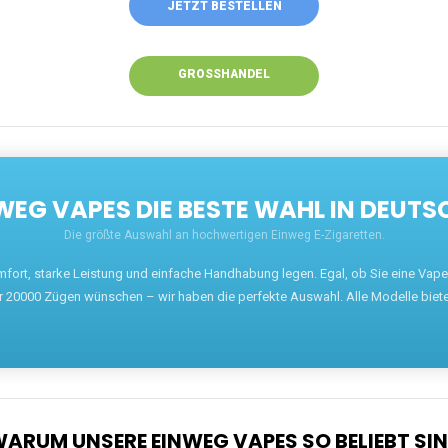
JETZT BESTELLEN
GROSSHANDEL
EG VAPES DIE BESTE WAHL IN DEUTS
Die größte Auswahl an hochwertigen Einweg E-Zigaretten.
mfort, starke Leistung und einfache Handhabung legen. Egal, ob Sie eine Va
r 20000 Zügen wünschen – wir haben die perfekte Auswahl. Alle Modelle biet
ARUM UNSERE EINWEG VAPES SO BELIEBT SI