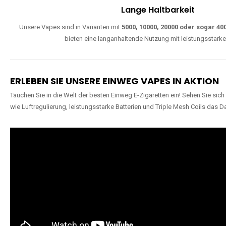
Lange Haltbarkeit
Unsere Vapes sind in Varianten mit
5000, 10000, 20000 oder sogar 4
bieten eine langanhaltende Nutzung mit leistungsstark
ERLEBEN SIE UNSERE EINWEG VAPES IN AKTION
Tauchen Sie in die Welt der besten Einweg E-Zigaretten ein! Sehen Sie si
wie Luftregulierung, leistungsstarke Batterien und Triple Mesh Coils das D