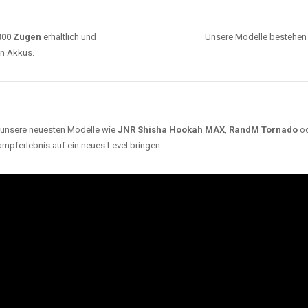
0000 Zügen
erhältlich und
Unsere Modelle bestehen a
en Akkus.
ch unsere neuesten Modelle wie
JNR Shisha Hookah MAX
,
RandM Tornado
o
ampferlebnis auf ein neues Level bringen.