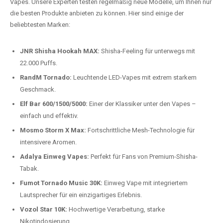
auspacken und genießen.
Preis-Leistungs-Verhältnis:
Wir bieten exklusive Rabatte auf die
beliebtesten Modelle.
Top-Marken für Einweg Vapes in
Deutschland
Wir bieten Ihnen eine handverlesene Auswahl der besten Einweg
Vapes. Unsere Experten testen regelmäßig neue Modelle, um Ihnen nur
die besten Produkte anbieten zu können. Hier sind einige der
beliebtesten Marken:
JNR Shisha Hookah MAX:
Shisha-Feeling für unterwegs mit
22.000 Puffs.
RandM Tornado:
Leuchtende LED-Vapes mit extrem starkem
Geschmack.
Elf Bar 600/1500/5000:
Einer der Klassiker unter den Vapes –
einfach und effektiv.