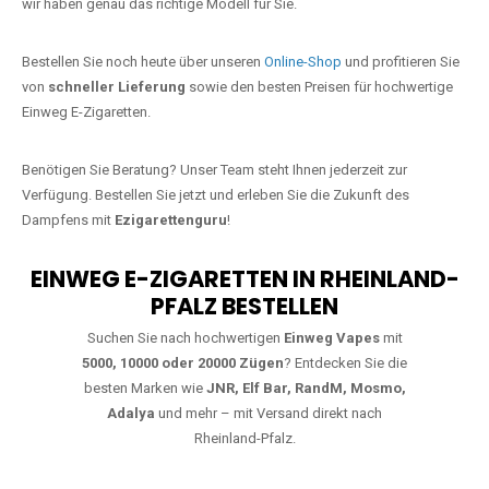
starke Alternative zu herkömmlichen Zigaretten.
Jetzt Ihre Lieblings-Vape in
Berghausen bestellen
Warten Sie nicht länger!
Ezigarettenguru
ist zurück, und wir bringen
Ihnen die besten Einweg Vapes direkt nach Deutschland. Egal, ob Sie
eine JNR Shisha Hookah MAX oder eine Elf Bar 5000
bevorzugen,
wir haben genau das richtige Modell für Sie.
Bestellen Sie noch heute über unseren
Online-Shop
und profitieren Sie
von
schneller Lieferung
sowie den besten Preisen für hochwertige
Einweg E-Zigaretten.
Benötigen Sie Beratung? Unser Team steht Ihnen jederzeit zur
Verfügung. Bestellen Sie jetzt und erleben Sie die Zukunft des
Dampfens mit
Ezigarettenguru
!