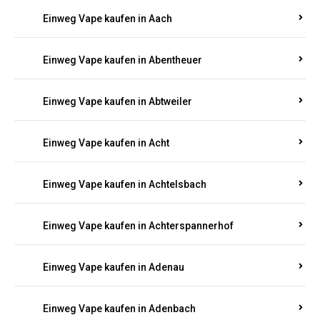
EINWEG E-ZIGARETTEN IN RHEINLAND-
PFALZ BESTELLEN
Suchen Sie nach hochwertigen
Einweg Vapes
mit
5000, 10000 oder 20000 Zügen
? Entdecken Sie die
besten Marken wie
JNR, Elf Bar, RandM, Mosmo,
Adalya
und mehr – mit Versand direkt nach
Rheinland-Pfalz.
Einweg Vape kaufen in Aach
Einweg Vape kaufen in Abentheuer
Einweg Vape kaufen in Abtweiler
Einweg Vape kaufen in Acht