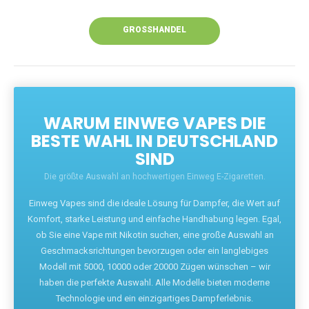
Unsere Vapes bieten intensiven Geschmack,
leistungsstarke Akkus und eine Vielzahl von
Aromen. Dank unseres schnellen Versands aus
Europa ist die Lieferung in Deutschland innerhalb
weniger Tage gewährleistet.
JETZT BESTELLEN
GROSSHANDEL
WARUM EINWEG VAPES DIE
BESTE WAHL IN DEUTSCHLAND
SIND