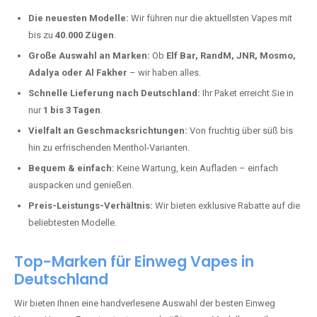
Warum unsere Einweg Vapes in
Berghausen kaufen?
Deutschland erlebt einen regelrechten Boom der Einweg E-Zigaretten.
In Städten wie
Berghausen
setzen immer mehr Dampfer auf moderne
Vapes mit hoher Kapazität, intensiven Aromen und einer einfachen
Handhabung. Hier sind die wichtigsten Gründe, warum Sie bei uns
bestellen sollten:
Die neuesten Modelle:
Wir führen nur die aktuellsten Vapes mit
bis zu
40.000 Zügen
.
Große Auswahl an Marken:
Ob
Elf Bar, RandM, JNR, Mosmo,
Adalya oder Al Fakher
– wir haben alles.
Schnelle Lieferung nach Deutschland:
Ihr Paket erreicht Sie in
nur
1 bis 3 Tagen
.
Vielfalt an Geschmacksrichtungen:
Von fruchtig über süß bis
hin zu erfrischenden Menthol-Varianten.
Bequem & einfach:
Keine Wartung, kein Aufladen – einfach