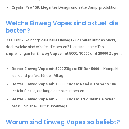
Mosmo Storm X Max:
Fortschrittliche Mesh-Technologie für
intensivere Aromen.
Adalya Einweg Vapes:
Perfekt für Fans von Premium-Shisha-
Tabak.
Fumot Tornado Music 30K:
Einweg Vape mit integriertem
Lautsprecher für ein einzigartiges Erlebnis.
Vozol Star 10K:
Hochwertige Verarbeitung, starke
Nikotindosierung.
Crystal Pro 15K:
Elegantes Design und satte Dampfproduktion.
Welche Einweg Vapes sind aktuell die
besten?
Das Jahr
2024
bringt viele neue Einweg E-Zigaretten auf den Markt,
doch welche sind wirklich die besten? Hier sind unsere Top-
Empfehlungen für
Einweg Vapes mit 5000, 10000 und 20000 Zügen
:
Bester Einweg Vape mit 5000 Zügen:
Elf Bar 5000
– Kompakt,