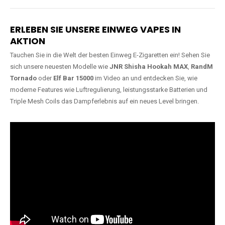
Lange Haltbarkeit
Hochwertige
Verarbeitung
Unsere Vapes sind in Varianten
mit
5000, 10000, 20000 oder
Unsere Modelle bestehen aus
sogar 40000 Zügen
erhältlich
robusten Materialien und
und bieten eine langanhaltende
garantieren ein sicheres,
Nutzung mit leistungsstarken
zuverlässiges und intensives
Akkus.
Dampferlebnis.
ERLEBEN SIE UNSERE EINWEG VAPES IN
AKTION
Tauchen Sie in die Welt der besten Einweg E-Zigaretten ein! Sehen Sie
sich unsere neuesten Modelle wie
JNR Shisha Hookah MAX
,
RandM
Tornado
oder
Elf Bar 15000
im Video an und entdecken Sie, wie
moderne Features wie Luftregulierung, leistungsstarke Batterien und
Triple Mesh Coils das Dampferlebnis auf ein neues Level bringen.