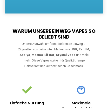
Die größte Auswahl an hochwertigen Einweg E-Zigaretten.
Einweg Vapes sind die ideale Lösung für Dampfer, die Wert auf
Komfort, starke Leistung und einfache Handhabung legen. Egal,
ob Sie eine Vape mit Nikotin suchen, eine große Auswahl an
Geschmacksrichtungen bevorzugen oder ein langlebiges
Modell mit 5000, 10000 oder 20000 Zügen wünschen – wir
haben die perfekte Auswahl. Alle Modelle bieten moderne
Technologie und ein einzigartiges Dampferlebnis.
WARUM UNSERE EINWEG VAPES SO
BELIEBT SIND
Unsere Auswahl umfasst die besten Einweg E-
Zigaretten von bekannten Marken wie
JNR
,
RandM
,
Adalya
,
Mosmo
,
Elf Bar
,
Crystal Vape
und viele
mehr. Diese Vapes stehen für Qualität, lange