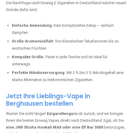
stark und perfekt für den Alltag.
Bester Einweg Vape mit 10000 Zügen:
RandM Tornado 10K
–
Perfekt für alle, die lange dampfen möchten.
Bester Einweg Vape mit 20000 Zügen:
JNR Shisha Hookah
MAX
– Shisha-Flair für unterwegs.
Warum sind Einweg Vapes so beliebt?
Die Nachfrage nach Einweg E-Zigaretten in Deutschland wächst rasant.
Gründe dafür sind:
Einfache Anwendung:
Kein kompliziertes Setup – einfach
dampfen.
Große Aromenvielfalt:
Von klassischen Tabakaromen bis zu
exotischen Früchten.
Kompakte Größe:
Passt in jede Tasche und ist ideal für
unterwegs.
Perfekte Nikotinversorgung:
Mit 2 % bis 3 % Nikotingehalt eine